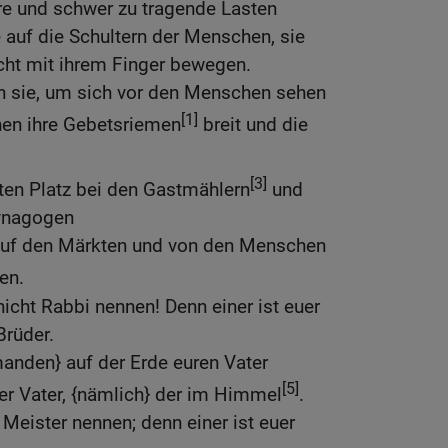
re und schwer zu tragende Lasten
auf die Schultern der Menschen, sie
icht mit ihrem Finger bewegen.
un sie, um sich vor den Menschen sehen
[1]
hen ihre Gebetsriemen
breit und die
[3]
sten Platz bei den Gastmählern
und
Synagogen
auf den Märkten und von den Menschen
en.
 nicht Rabbi nennen! Denn einer ist euer
Brüder.
emanden} auf der Erde euren Vater
[5]
uer Vater, {nämlich} der im Himmel
.
 Meister nennen; denn einer ist euer