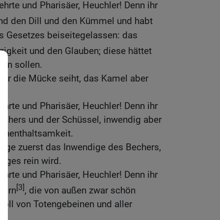
ehrte und Pharisäer, Heuchler! Denn ihr
d den Dill und den Kümmel und habt
es Gesetzes beiseitegelassen: das
igkeit und den Glauben; diese hättet
sen sollen.
e ihr die Mücke seiht, das Kamel aber
ehrte und Pharisäer, Heuchler! Denn ihr
echers und der Schüssel, inwendig aber
 Unenthaltsamkeit.
inige zuerst das Inwendige des Bechers,
iges rein wird.
ehrte und Pharisäer, Heuchler! Denn ihr
[3]
bern
, die von außen zwar schön
voll von Totengebeinen und aller