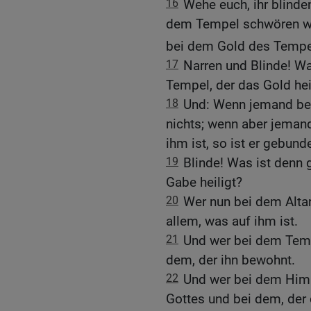
16
Wehe euch, ihr blinde
dem Tempel schwören wir
bei dem Gold des Tempel
17
Narren und Blinde! Wa
Tempel, der das Gold hei
18
Und: Wenn jemand bei
nichts; wenn aber jemand
ihm ist, so ist er gebund
19
Blinde! Was ist denn g
Gabe heiligt?
20
Wer nun bei dem Altar
allem, was auf ihm ist.
21
Und wer bei dem Temp
dem, der ihn bewohnt.
22
Und wer bei dem Him
Gottes und bei dem, der d