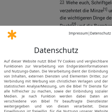
23
Wehe euch, Schriftgel
[1]
verzehntet die Minze
un
die wichtigeren Dinge d
[2]
Recht
und die Barmherz
ihr tun und jene nicht las
24
Ihr blinden Führer, di
verschluckt!
25
Wehe euch, Schriftgel
reinigt das Äußere des B
sind sie voller Raub und
26
Blinder Pharisäer! Re
damit auch sein Auswend
27
Wehe euch, Schriftgel
gleicht übertünchten Grä
scheinen, inwendig aber 
Unreinheit sind.