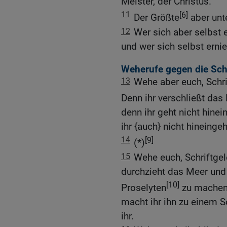
Meister, der Christus.
11
[6]
Der Größte
aber unte
12
Wer sich aber selbst e
und wer sich selbst erni
Weherufe gegen die Schr
13
Wehe aber euch, Schri
Denn ihr verschließt das
denn ihr geht nicht hinei
ihr {auch} nicht hineinge
14
[9]
(*)
15
Wehe euch, Schriftgel
durchzieht das Meer und 
[10]
Proselyten
zu machen;
macht ihr ihn zu einem 
ihr.