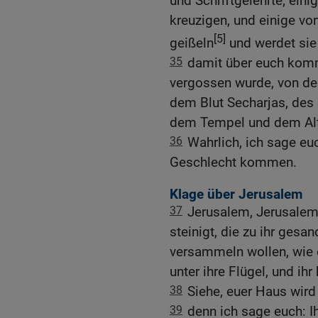
und Schriftgelehrte; eini
kreuzigen, und einige vo
[5]
geißeln
und werdet sie 
35
damit über euch kommt
vergossen wurde, von dem
dem Blut Secharjas, des
dem Tempel und dem Alt
36
Wahrlich, ich sage euc
Geschlecht kommen.
Klage über Jerusalem
37
Jerusalem, Jerusalem,
steinigt, die zu ihr gesa
versammeln wollen, wie 
unter ihre Flügel, und ihr
38
Siehe, euer Haus wird
39
denn ich sage euch: Ih