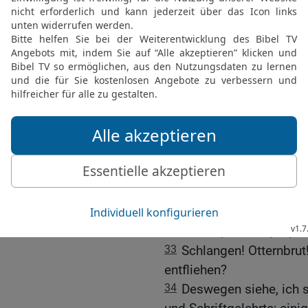
28
So scheint auch ihr v
Menschen, von innen aber
Gesetzlosigkeit.
29
Wehe euch, Schriftgel
baut die Gräber der Pro
Gerechten
30
und sagt: Wären wir i
würden wir uns nicht an 
[4]
gemacht haben
.
31
So gebt ihr euch selbs
welche die Propheten er
32
Und ihr, macht {nur} d
33
Schlangen! Otternbrut!
entfliehen?
34
Deswegen siehe, ich 