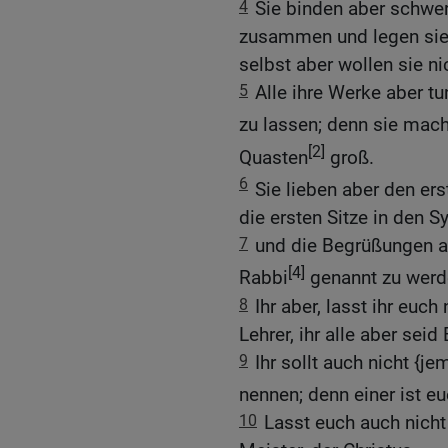
4
Sie binden aber schwe
zusammen und legen sie 
selbst aber wollen sie n
5
Alle ihre Werke aber t
zu lassen; denn sie mac
[2]
Quasten
groß.
6
Sie lieben aber den er
die ersten Sitze in den 
7
und die Begrüßungen 
[4]
Rabbi
genannt zu werd
8
Ihr aber, lasst ihr euch
Lehrer, ihr alle aber seid 
9
Ihr sollt auch nicht {j
nennen; denn einer ist e
10
Lasst euch auch nicht