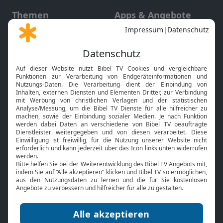
Themen
Apps & Angebote
Gott und Bibel erklärt
Newsletter
Feiertage
Mobile App
Interviews
Kids App
Neuigkeiten
Smart TV
HbbTV
Bibelthek Online-Bibel
Nächster Gottesdienst
Bibel TV
Service
Über uns
Kontakt
Jobs
TV-Empfang
Presse
FAQ
Mediadaten