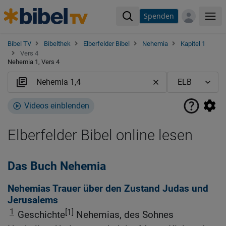
Spenden
Me
Bibel TV
Bibelthek
Elberfelder Bibel
Nehemia
Kapitel 1
Vers 4
Nehemia 1, Vers 4
Videos einblenden
Elberfelder Bibel online lesen
Das Buch Nehemia
Nehemias Trauer über den Zustand Judas und
Jerusalems
1
[1]
Geschichte
Nehemias, des Sohnes