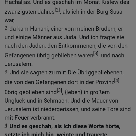
Hachaljas. Und es geschah im Monat Kislew des
[2]
zwanzigsten Jahres
, als ich in der Burg Susa
war,
2
da kam Hanani, einer von meinen Brüdern, er
und einige Männer aus Juda. Und ich fragte sie
nach den Juden, den Entkommenen, die von den
[3]
Gefangenen übrig geblieben waren
, und nach
Jerusalem.
3
Und sie sagten zu mir: Die Übriggebliebenen,
[4]
die von den Gefangenen dort in der Provinz
[3]
übrig geblieben sind
, {leben} in großem
Unglück und in Schmach. Und die Mauer von
Jerusalem ist niedergerissen, und seine Tore sind
mit Feuer verbrannt.
4
Und es geschah, als ich diese Worte hörte,
setzte ich mich hin, weinte und trauerte