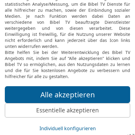
10
Sie sind ja deine Knec
durch deine große Kraft 
11
Ach, Herr, lass doch 
[6]
Gebet
deines Knechtes
die gewillt sind, deinen
deinem Knecht heute gel
vor diesem Mann! – Ich
Elberfelder Bibel 2006, © 2006 SCM R
Möchtest du uns Feedback geben?
Bewertung der Bibelthek