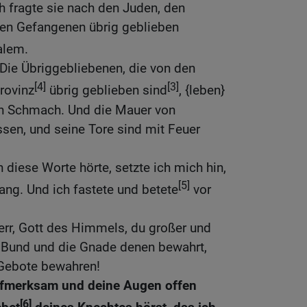
h fragte sie nach den Juden, den
en Gefangenen übrig geblieben
alem.
 Die Übriggebliebenen, die von den
[4]
[3]
rovinz
übrig geblieben sind
, {leben}
in Schmach. Und die Mauer von
ssen, und seine Tore sind mit Feuer
 diese Worte hörte, setzte ich mich hin,
[5]
lang. Und ich fastete und betete
vor
err, Gott des Himmels, du großer und
n Bund und die Gnade denen bewahrt,
 Gebote bewahren!
ufmerksam und deine Augen offen
[6]