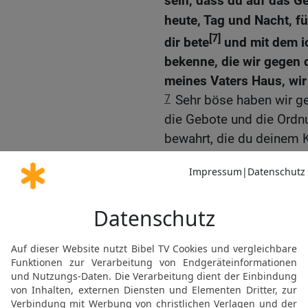
sein, dass du auf das G
heute, Tag und Nacht, fü
[7]
dir bete
und mit dem i
bekenne, die wir gegen
meines Vaters Haus, wir
7
Sehr böse haben wir g
die Gebote und die Ord
bewahrt, die du deinem 
8
Denke doch an das Wo
geboten hast, indem du s
dann werde ich euch unte
9
Kehrt ihr aber zu mir 
sie – wenn {auch} eure 
sollten, {selbst} von do
Ort bringen, den ich er
wohnen zu lassen!