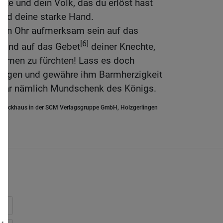
hte und dein Volk, das du erlöst hast
und deine starke Hand.
dein Ohr aufmerksam sein auf das
[6]
 und auf das Gebet
deiner Knechte,
 Namen zu fürchten! Lass es doch
ingen und gewähre ihm Barmherzigkeit
 war nämlich Mundschenk des Königs.
.Brockhaus in der SCM Verlagsgruppe GmbH, Holzgerlingen