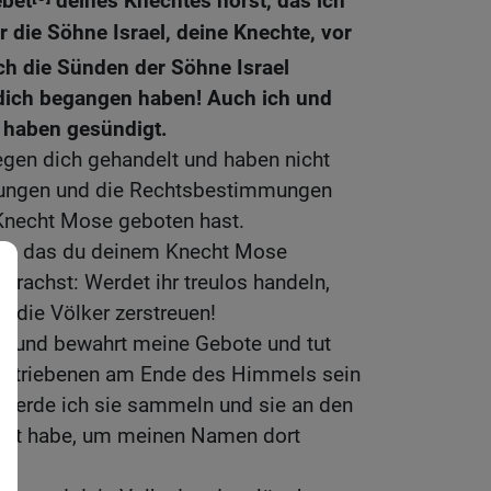
ebet
deines Knechtes hörst, das ich
r die Söhne Israel, deine Knechte, vor
ch die Sünden der Söhne Israel
 dich begangen haben! Auch ich und
 haben gesündigt.
egen dich gehandelt und haben nicht
nungen und die Rechtsbestimmungen
Knecht Mose geboten hast.
rt, das du deinem Knecht Mose
prachst: Werdet ihr treulos handeln,
r die Völker zerstreuen!
um und bewahrt meine Gebote und tut
Vertriebenen am Ende des Himmels sein
rt werde ich sie sammeln und sie an den
wählt habe, um meinen Namen dort