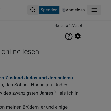
l
Spenden
Anmelden
Menü
Nehemia 1, Vers 6
 online lesen
en Zustand Judas und Jerusalems
, des Sohnes Hachaljas. Und es
[2]
w des zwanzigsten Jahres
, als ich in
on meinen Brüdern, er und einige