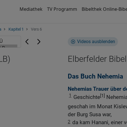
Mediathek
TV Programm
Bibelthek Online-Bibe
a
Kapitel 1
Vers 6
Videos ausblenden
LB)
Elberfelder Bibel
Das Buch Nehemia
Nehemias Trauer über d
1
[1]
Geschichte
Nehemias
geschah im Monat Kisle
der Burg Susa war,
2
da kam Hanani, einer v