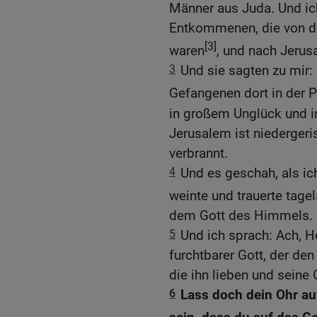
Männer aus Juda. Und ic
Entkommenen, die von d
[3]
waren
, und nach Jerus
3
Und sie sagten zu mir:
Gefangenen dort in der P
in großem Unglück und 
Jerusalem ist niedergeri
verbrannt.
4
Und es geschah, als ich
weinte und trauerte tage
dem Gott des Himmels.
5
Und ich sprach: Ach, H
furchtbarer Gott, der de
die ihn lieben und seine
6
Lass doch dein Ohr a