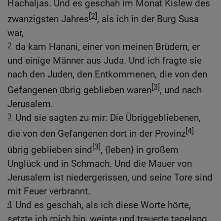
Hachaljas. Und es geschah im Monat Kislew des
[2]
zwanzigsten Jahres
, als ich in der Burg Susa
war,
2
da kam Hanani, einer von meinen Brüdern, er
und einige Männer aus Juda. Und ich fragte sie
nach den Juden, den Entkommenen, die von den
[3]
Gefangenen übrig geblieben waren
, und nach
Jerusalem.
3
Und sie sagten zu mir: Die Übriggebliebenen,
[4]
die von den Gefangenen dort in der Provinz
[3]
übrig geblieben sind
, {leben} in großem
Unglück und in Schmach. Und die Mauer von
Jerusalem ist niedergerissen, und seine Tore sind
mit Feuer verbrannt.
4
Und es geschah, als ich diese Worte hörte,
setzte ich mich hin, weinte und trauerte tagelang.