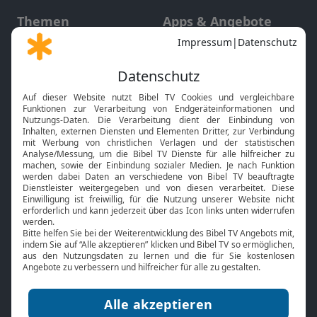
Themen
Apps & Angebote
Gott und Bibel erklärt
Newsletter
Feiertage
Mobile App
Interviews
Kids App
Neuigkeiten
Smart TV
HbbTV
Bibelthek Online-Bibel
Nächster Gottesdienst
Bibel TV
Service
Über uns
Kontakt
Jobs
TV-Empfang
Presse
FAQ
Mediadaten