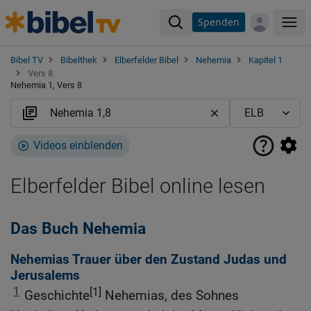
Spenden
Me
Bibel TV
Bibelthek
Elberfelder Bibel
Nehemia
Kapitel 1
Vers 8
Nehemia 1, Vers 8
Videos einblenden
Elberfelder Bibel online lesen
Das Buch Nehemia
Nehemias Trauer über den Zustand Judas und
Jerusalems
1
[1]
Geschichte
Nehemias, des Sohnes