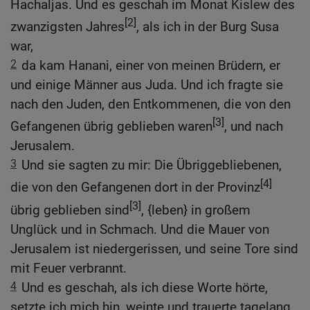
Hachaljas. Und es geschah im Monat Kislew des
[2]
zwanzigsten Jahres
, als ich in der Burg Susa
war,
2
da kam Hanani, einer von meinen Brüdern, er
und einige Männer aus Juda. Und ich fragte sie
nach den Juden, den Entkommenen, die von den
[3]
Gefangenen übrig geblieben waren
, und nach
Jerusalem.
3
Und sie sagten zu mir: Die Übriggebliebenen,
[4]
die von den Gefangenen dort in der Provinz
[3]
übrig geblieben sind
, {leben} in großem
Unglück und in Schmach. Und die Mauer von
Jerusalem ist niedergerissen, und seine Tore sind
mit Feuer verbrannt.
4
Und es geschah, als ich diese Worte hörte,
setzte ich mich hin, weinte und trauerte tagelang.