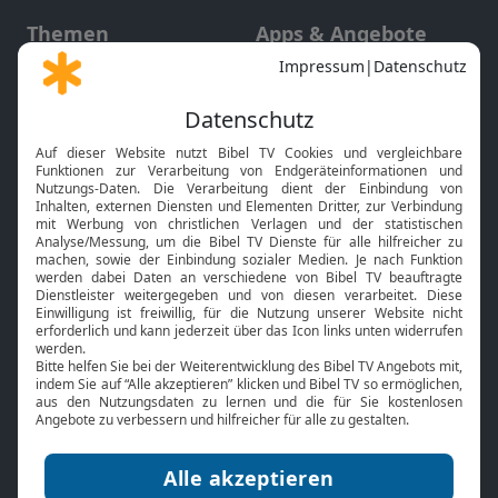
Themen
Apps & Angebote
Gott und Bibel erklärt
Newsletter
Feiertage
Mobile App
Interviews
Kids App
Neuigkeiten
Smart TV
HbbTV
Bibelthek Online-Bibel
Nächster Gottesdienst
Bibel TV
Service
Über uns
Kontakt
Jobs
TV-Empfang
Presse
FAQ
Mediadaten