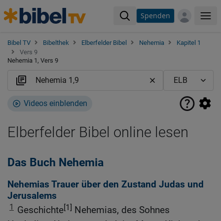
Spenden
Me
Bibel TV
Bibelthek
Elberfelder Bibel
Nehemia
Kapitel 1
Vers 9
Nehemia 1, Vers 9
Videos einblenden
Elberfelder Bibel online lesen
Das Buch Nehemia
Nehemias Trauer über den Zustand Judas und
Jerusalems
1
[1]
Geschichte
Nehemias, des Sohnes