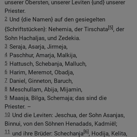
unserer Obersten, unserer Leviten {und} unserer
Priester.
2
Und {die Namen} auf den gesiegelten
[5]
{Schriftstücken}: Nehemia, der Tirschata
, der
Sohn Hachaljas, und Zedekia.
3
Seraja, Asarja, Jirmeja,
4
Paschhur, Amarja, Malkija,
5
Hattusch, Schebanja, Malluch,
6
Harim, Meremot, Obadja,
7
Daniel, Ginneton, Baruch,
8
Meschullam, Abija, Mijamin,
9
Maasja, Bilga, Schemaja; das sind die
Priester. –
10
Und die Leviten: Jeschua, der Sohn Asanjas,
Binnui, von den Söhnen Henadads, Kadmiël;
11
[6]
und ihre Brüder: Schechanja
, Hodija, Kelita,