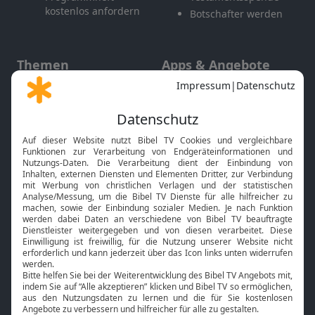
kostenlos anfordern
Botschafter werden
Themen
Apps & Angebote
Gott und Bibel erklärt
Newsletter
Feiertage
Mobile App
Interviews
Kids App
Neuigkeiten
Smart TV
HbbTV
Bibelthek Online-Bibel
Nächster Gottesdienst
Bibel TV
Service
Über uns
Kontakt
Jobs
TV-Empfang