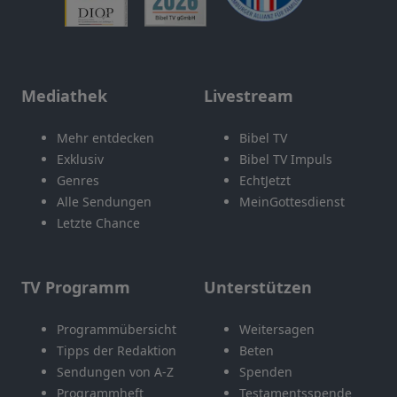
Mediathek
Livestream
Mehr entdecken
Bibel TV
Exklusiv
Bibel TV Impuls
Genres
EchtJetzt
Alle Sendungen
MeinGottesdienst
Letzte Chance
TV Programm
Unterstützen
Programmübersicht
Weitersagen
Tipps der Redaktion
Beten
Sendungen von A-Z
Spenden
Programmheft
Testamentsspende