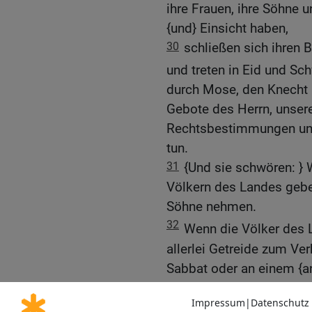
ihre Frauen, ihre Söhne un
{und} Einsicht haben,
30
schließen sich ihren 
und treten in Eid und Sc
durch Mose, den Knecht 
Gebote des Herrn, unsere
Rechtsbestimmungen und
tun.
31
{Und sie schwören: } 
Völkern des Landes geben
Söhne nehmen.
32
Wenn die Völker des 
allerlei Getreide zum Ve
Sabbat oder an einem {a
Wir wollen im siebten Ja
Schuldforderung einer j