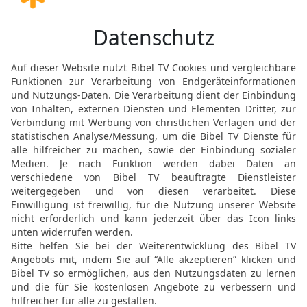
33
Wir wollen uns als Geb
Jahr für den Dienst im H
34
[4]
für die Schaubrote
u
das ständige Brandopfer 
{und} Neumonden, für die
und für die Sündopfer, u
alles Werk im Haus unse
35
Wir, die Priester, die
werfen über die Lieferu
[5]
Familien
zu bestimmte
bringen, Jahr für Jahr, 
unseres Gottes, verbrenn
36
{Wir verpflichten uns,
die Erstlinge aller Früc
Haus des Herrn zu bring