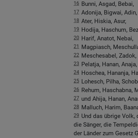
16
Bunni, Asgad, Bebai,
17
Adonija, Bigwai, Adin,
18
Ater, Hiskia, Asur,
19
Hodija, Haschum, Bez
20
Harif, Anatot, Nebai,
21
Magpiasch, Meschulla
22
Meschesabel, Zadok,
23
Pelatja, Hanan, Anaja,
24
Hoschea, Hananja, H
25
Lohesch, Pilha, Schob
26
Rehum, Haschabna, M
27
und Ahija, Hanan, Ana
28
Malluch, Harim, Baan
29
Und das übrige Volk, di
die Sänger, die Tempeldi
der Länder zum Gesetz G