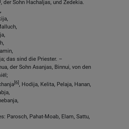
]
, der Sohn Hachaljas, und Zedekia.
,
ija,
alluch,
a,
h,
jamin,
; das sind die Priester. –
hua, der Sohn Asanjas, Binnui, von den
ël;
[6]
chanja
, Hodija, Kelita, Pelaja, Hanan,
bja,
hebanja,
s: Parosch, Pahat-Moab, Elam, Sattu,