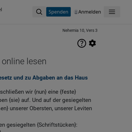
l
Spenden
Anmelden
Menü
Nehemia 10, Vers 3
 online lesen
Gesetz und zu Abgaben an das Haus
chließen wir {nun} eine {feste}
en {sie} auf. Und auf der gesiegelten
men} unserer Obersten, unserer Leviten
n gesiegelten {Schriftstücken}: