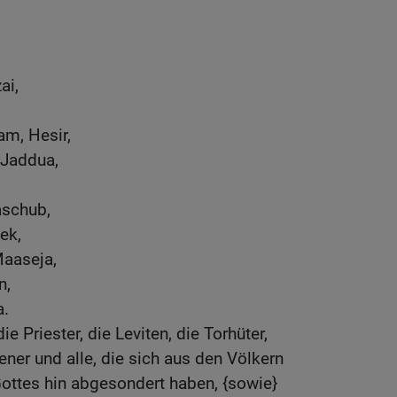
ai,
m, Hesir,
 Jaddua,
aschub,
ek,
aaseja,
n,
a.
e Priester, die Leviten, die Torhüter,
ener und alle, die sich aus den Völkern
ottes hin abgesondert haben, {sowie}