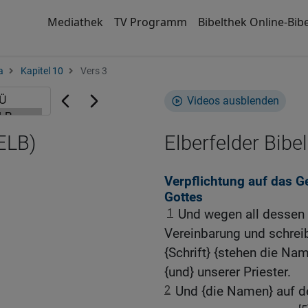
Mediathek
TV Programm
Bibelthek Online-Bibe
a
Kapitel 10
Vers 3
Videos ausblenden
ELB)
Elberfelder Bibel
Verpflichtung auf das 
Gottes
1
Und wegen all dessen s
Vereinbarung und schreib
{Schrift} {stehen die Na
{und} unserer Priester.
2
Und {die Namen} auf de