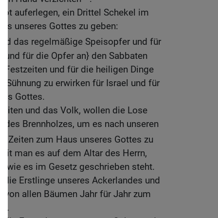
ot auferlegen, ein Drittel Schekel im
aus unseres Gottes zu geben:
nd das regelmäßige Speisopfer und für
{und für die Opfer an} den Sabbaten
 Festzeiten und für die heiligen Dinge
m Sühnung zu erwirken für Israel und für
res Gottes.
 Leviten und das Volk, wollen die Lose
ng des Brennholzes, um es nach unseren
n Zeiten zum Haus unseres Gottes zu
damit man es auf dem Altar des Herrn,
t, wie es im Gesetz geschrieben steht.
 } die Erstlinge unseres Ackerlandes und
hte von allen Bäumen Jahr für Jahr zum
en.