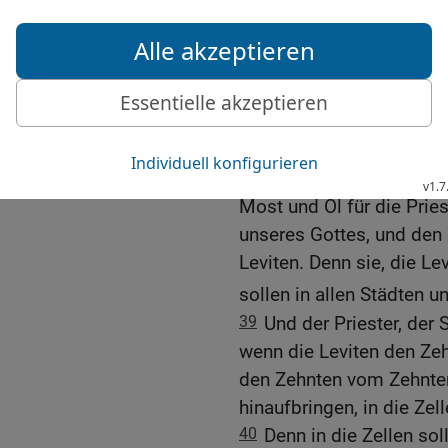
37
{Wir verpflichten uns
unseres Viehbestandes, w
und zwar die Erstgebore
zum Haus unseres Gottes 
Haus unseres Gottes Dien
38
[6
Wir wollen das Erste
unseren Hebopfern und d
Most und Öl für die Pries
unseres Gottes, und den
Leviten. Denn sie, die Le
sollen in allen Städten 
39
Und der Priester, der 
wenn die Leviten den Zeh
den Zehnten vom Zehnte
hinaufbringen, in die Ze
40
Denn in die Zellen sol