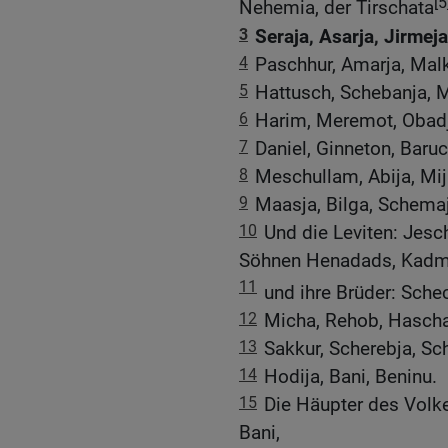
[5
Nehemia, der Tirschata
3
Seraja, Asarja, Jirmeja
4
Paschhur, Amarja, Malk
5
Hattusch, Schebanja, M
6
Harim, Meremot, Obadj
7
Daniel, Ginneton, Baruc
8
Meschullam, Abija, Mi
9
Maasja, Bilga, Schemaja
10
Und die Leviten: Jesc
Söhnen Henadads, Kadmi
11
und ihre Brüder: Sche
12
Micha, Rehob, Hascha
13
Sakkur, Scherebja, Sc
14
Hodija, Bani, Beninu.
15
Die Häupter des Volke
Bani,