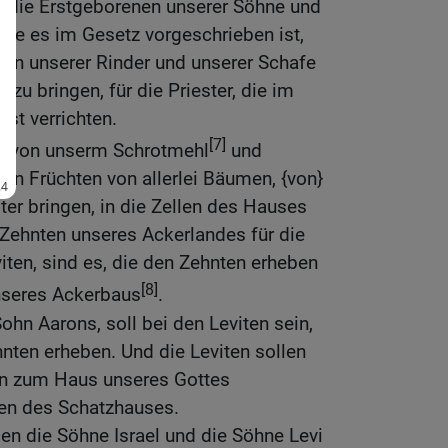
, } die Erstgeborenen unserer Söhne und
ie es im Gesetz vorgeschrieben ist,
nen unserer Rinder und unserer Schafe
zu bringen, für die Priester, die im
st verrichten.
]
[7]
von unserm Schrotmehl
und
en Früchten von allerlei Bäumen, {von}
ter bringen, in die Zellen des Hauses
 Zehnten unseres Ackerlandes für die
viten, sind es, die den Zehnten erheben
[8]
unseres Ackerbaus
.
Sohn Aarons, soll bei den Leviten sein,
nten erheben. Und die Leviten sollen
n zum Haus unseres Gottes
llen des Schatzhauses.
len die Söhne Israel und die Söhne Levi