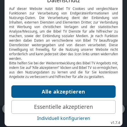
Interviews
Kids App
Neuigkeiten
Smart TV
HbbTV
Bibelthek Online-Bibel
Nächster Gottesdienst
Bibel TV
Service
Über uns
Kontakt
Jobs
TV-Empfang
Presse
FAQ
Mediadaten
bibeltv.de:
Impressum
Datenschutz
Nutzungsbedingungen
Fakten Bibel TV App