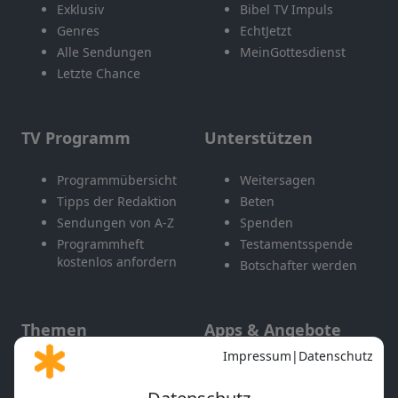
Exklusiv
Bibel TV Impuls
Genres
EchtJetzt
Alle Sendungen
MeinGottesdienst
Letzte Chance
TV Programm
Unterstützen
Programmübersicht
Weitersagen
Tipps der Redaktion
Beten
Sendungen von A-Z
Spenden
Programmheft
Testamentsspende
kostenlos anfordern
Botschafter werden
Themen
Apps & Angebote
Gott und Bibel erklärt
Newsletter
Feiertage
Mobile App