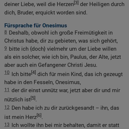
[3]
deiner Liebe, weil die Herzen
der Heiligen durch
dich, Bruder, erquickt worden sind.
Fürsprache für Onesimus
8
Deshalb, obwohl ich große Freimütigkeit in
Christus habe, dir zu gebieten, was sich gehört,
9
bitte ich {doch} vielmehr um der Liebe willen
als ein solcher, wie ich bin, Paulus, der Alte, jetzt
aber auch ein Gefangener Christi Jesu.
10
[4]
Ich bitte
dich für mein Kind, das ich gezeugt
habe in den Fesseln, Onesimus,
11
der dir einst unnütz war, jetzt aber dir und mir
[5]
nützlich ist
.
12
Den habe ich zu dir zurückgesandt – ihn, das
[6]
ist mein Herz
.
13
Ich wollte ihn bei mir behalten, damit er statt