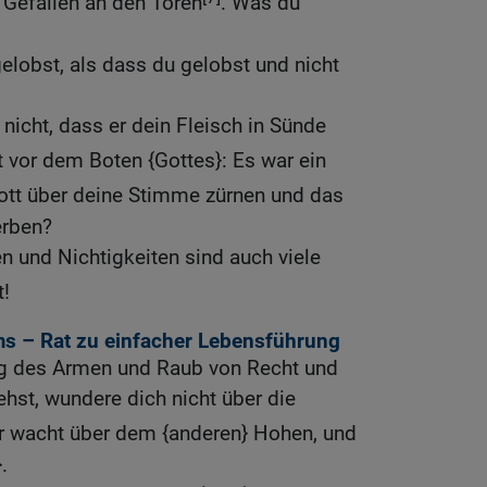
n Gefallen an den Toren
. Was du
gelobst, als dass du gelobst und nicht
icht, dass er dein Fleisch in Sünde
t vor dem Boten {Gottes}: Es war ein
Gott über deine Stimme zürnen und das
erben?
n und Nichtigkeiten sind auch viele
t!
ms – Rat zu einfacher Lebensführung
g des Armen und Raub von Recht und
ehst, wundere dich nicht über die
er wacht über dem {anderen} Hohen, und
.