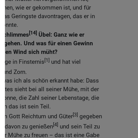
gehen, wie er gekommen ist, und für
 das Geringste davontragen, das er in
könnte.
[14]
n schlimmes
Übel: Ganz wie er
hingehen. Und was für einen Gewinn
ür den Wind sich müht?
[1]
Tage in Finsternis
und hat viel
]
und Zorn.
t, was ich als schön erkannt habe: Dass
Gutes sieht bei all seiner Mühe, mit der
 Sonne, die Zahl seiner Lebenstage, die
n das ist sein Teil.
[3]
em Gott Reichtum und Güter
gegeben
[4]
t, davon zu genießen
und sein Teil zu
ner Mühe zu freuen – das ist eine Gabe