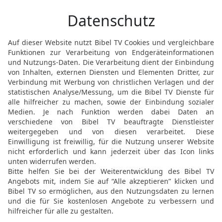
nackt wird er wieder hin
seine Mühe wird er nicht
seiner Hand mitnehmen 
15
Und auch dies ist ei
gekommen ist, wird er 
hat er davon, dass er f
16
Auch isst er all seine 
[2
Verdruss und Krankheit
17
Siehe, was ich als gu
einer isst und trinkt und 
er sich abmüht unter der
Gott ihm gegeben hat; den
18
Auch jeder Mensch, d
und den er ermächtigt ha
nehmen und sich bei sei