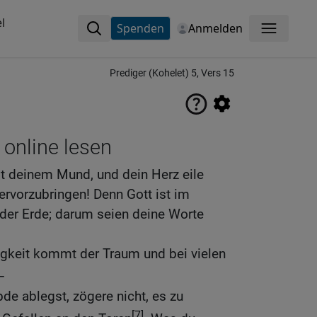
l
Spenden
Anmelden
Menü
Prediger (Kohelet) 5, Vers 15
 online lesen
it deinem Mund, und dein Herz eile
hervorzubringen! Denn Gott ist im
 der Erde; darum seien deine Worte
igkeit kommt der Traum und bei vielen
–
de ablegst, zögere nicht, es zu
[7]