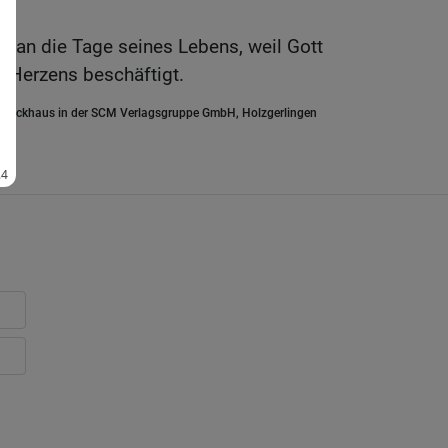
el an die Tage seines Lebens, weil Gott
s Herzens beschäftigt.
.Brockhaus in der SCM Verlagsgruppe GmbH, Holzgerlingen