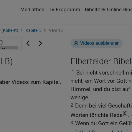
Mediathek
TV Programm
Bibelthek Online-Bibe
 (Kohelet)
Kapitel 5
Vers 15
Videos ausblenden
ELB)
Elberfelder Bibel
1
Sei nicht vorschnell m
nicht, ein Wort vor Gott 
aber Videos zum Kapitel.
Himmel, und du bist auf
wenige.
2
Denn bei viel Geschäft
[6]
Worten törichte Rede
. 
3
Wenn du Gott ein Gelüb