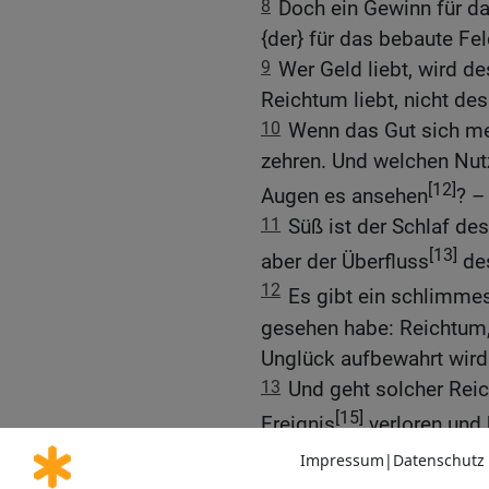
8
Doch ein Gewinn für das
{der} für das bebaute Fel
9
Wer Geld liebt, wird de
Reichtum liebt, nicht des
10
Wenn das Gut sich meh
zehren. Und welchen Nutz
[12]
Augen es ansehen
? –
11
Süß ist der Schlaf des
[13]
aber der Überfluss
des
12
Es gibt ein schlimme
gesehen habe: Reichtum,
Unglück aufbewahrt wird
13
Und geht solcher Rei
[15]
Ereignis
verloren und 
nichts in dessen Hand.
14
Wie er aus dem Leib 