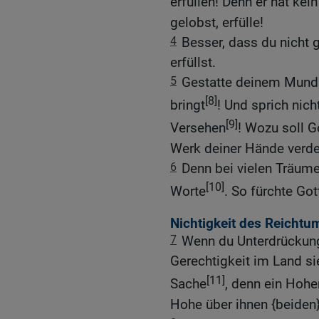
erfüllen! Denn er hat kei
gelobst, erfülle!
4
Besser, dass du nicht 
erfüllst.
5
Gestatte deinem Mund n
[8]
bringt
! Und sprich nich
[9]
Versehen
! Wozu soll 
Werk deiner Hände verd
6
Denn bei vielen Träume
[10]
Worte
. So fürchte Got
Nichtigkeit des Reichtu
7
Wenn du Unterdrückun
Gerechtigkeit im Land si
[11]
Sache
, denn ein Hoh
Hohe über ihnen {beiden}