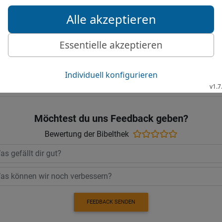
Gottes.
19
Denn er denkt nicht vi
ihn mit der Freude seine
Elberfelder Bibel 2006, © 2006 SCM R
Möchtest du uns Feedback geben?
Bewertung der Bibelthek
FEEDBACK SENDEN