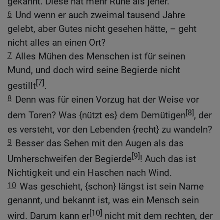
gekannt. Diese hat mehr Ruhe als jener.
6
Und wenn er auch zweimal tausend Jahre
gelebt, aber Gutes nicht gesehen hätte, – geht
nicht alles an einen Ort?
7
Alles Mühen des Menschen ist für seinen
Mund, und doch wird seine Begierde nicht
[7]
gestillt
.
8
Denn was für einen Vorzug hat der Weise vor
[8]
dem Toren? Was {nützt es} dem Demütigen
, der
es versteht, vor den Lebenden {recht} zu wandeln?
9
Besser das Sehen mit den Augen als das
[9]
Umherschweifen der Begierde
! Auch das ist
Nichtigkeit und ein Haschen nach Wind.
10
Was geschieht, {schon} längst ist sein Name
genannt, und bekannt ist, was ein Mensch sein
[10]
wird. Darum kann er
nicht mit dem rechten, der