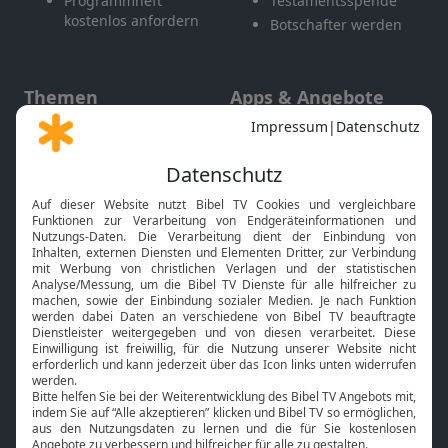
Programmheft
Testamentsspende
kostenlos anfordern
Botschafter werden
Themen
Apps & Angebote
Gott und Bibel erklärt
Newsletter
Feiertage
Mobile App
Interviews
Kids App
Neuigkeiten
Smart TV
HbbTV
Bibelthek Online-Bibel
Nächster Gottesdienst
Bibel TV
Service
Über uns
Kontakt
Jobs
TV-Empfang