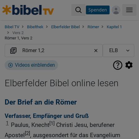
Spenden
Me
Bibel TV
Bibelthek
Elberfelder Bibel
Römer
Kapitel 1
Vers 2
Römer 1, Vers 2
Videos einblenden
Elberfelder Bibel online lesen
Der Brief an die Römer
Verfasser, Empfänger und Gruß
1
[1]
Paulus, Knecht
Christi Jesu, berufener
[2]
Apostel
, ausgesondert für das Evangelium