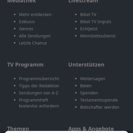
Mediathek
Livestream
Mehr entdecken
Bibel TV
Exklusiv
Bibel TV Impuls
Genres
EchtJetzt
Alle Sendungen
MeinGottesdienst
Letzte Chance
TV Programm
Unterstützen
Programmübersicht
Weitersagen
Tipps der Redaktion
Beten
Sendungen von A-Z
Spenden
Programmheft
Testamentsspende
kostenlos anfordern
Botschafter werden
Themen
Apps & Angebote