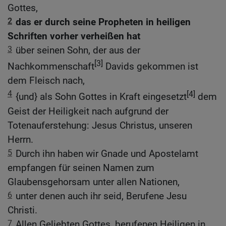
Gottes,
2
das er durch seine Propheten in heiligen
Schriften vorher verheißen hat
3
über seinen Sohn, der aus der
[3]
Nachkommenschaft
Davids gekommen ist
dem Fleisch nach,
4
[4]
{und} als Sohn Gottes in Kraft eingesetzt
dem
Geist der Heiligkeit nach aufgrund der
Totenauferstehung: Jesus Christus, unseren
Herrn.
5
Durch ihn haben wir Gnade und Apostelamt
empfangen für seinen Namen zum
Glaubensgehorsam unter allen Nationen,
6
unter denen auch ihr seid, Berufene Jesu
Christi.
7
Allen Geliebten Gottes, berufenen Heiligen in