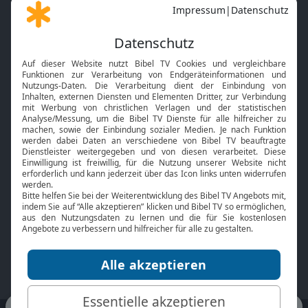
Gott und Bibel erklärt
Newsletter
Feiertage
Mobile App
Interviews
Kids App
Neuigkeiten
Smart TV
HbbTV
Bibelthek Online-Bibel
Nächster Gottesdienst
Bibel TV
Service
Über uns
Kontakt
Jobs
TV-Empfang
Presse
FAQ
Mediadaten