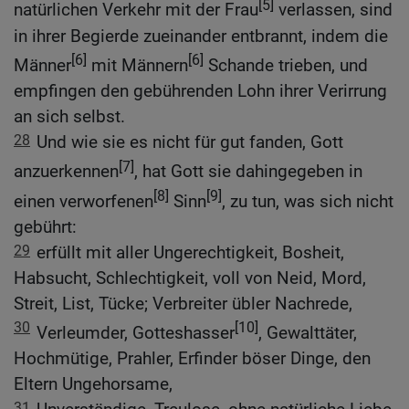
[5]
natürlichen Verkehr mit der Frau
verlassen, sind
in ihrer Begierde zueinander entbrannt, indem die
[6]
[6]
Männer
mit Männern
Schande trieben, und
empfingen den gebührenden Lohn ihrer Verirrung
an sich selbst.
28
Und wie sie es nicht für gut fanden, Gott
[7]
anzuerkennen
, hat Gott sie dahingegeben in
[8]
[9]
einen verworfenen
Sinn
, zu tun, was sich nicht
gebührt:
29
erfüllt mit aller Ungerechtigkeit, Bosheit,
Habsucht, Schlechtigkeit, voll von Neid, Mord,
Streit, List, Tücke; Verbreiter übler Nachrede,
30
[10]
Verleumder, Gotteshasser
, Gewalttäter,
Hochmütige, Prahler, Erfinder böser Dinge, den
Eltern Ungehorsame,
31