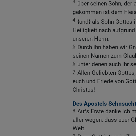
3
über seinen Sohn, de
gekommen ist dem Fleis
4
{und} als Sohn Gottes i
Heiligkeit nach aufgrund
unseren Herrn.
5
Durch ihn haben wir G
seinen Namen zum Glaub
6
unter denen auch ihr se
7
Allen Geliebten Gottes
euch und Friede von Got
Christus!
Des Apostels Sehnsucht
8
Aufs Erste danke ich 
aller wegen, dass euer G
Welt.