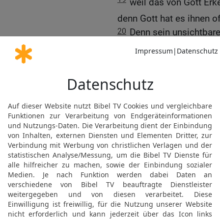
weil das von Gott Erk
denn Gott hat es ihnen o
20
Denn sein unsichtbare
als auch seine Göttlichke
dem Gemachten wahrg
ohne Entschuldigung sin
21
weil sie Gott kannten,
noch ihm Dank darbracht
Nichtiges verfielen und i
wurde.
22
Indem sie sich für We
geworden
23
und haben die Herrlic
verwandelt in das Gleich
Menschen und von Vögeln
Tieren.