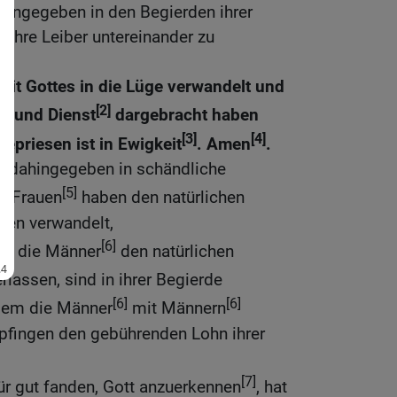
hingegeben in den Begierden ihrer
t, ihre Leiber untereinander zu
eit Gottes in die Lüge verwandelt und
[2]
g und Dienst
dargebracht haben
[3]
[4]
gepriesen ist in Ewigkeit
. Amen
.
e dahingegeben in schändliche
[5]
re Frauen
haben den natürlichen
chen verwandelt,
[6]
ch die Männer
den natürlichen
rlassen, sind in ihrer Begierde
[6]
[6]
ndem die Männer
mit Männern
pfingen den gebührenden Lohn ihrer
[7]
für gut fanden, Gott anzuerkennen
, hat