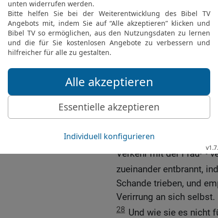
24
Darum hat Gott sie da
Herzen in {die} Unreinhei
schänden,
25
sie, welche die Wahrh
dem Geschöpf Verehrun
statt dem Schöpfer, der 
26
Deswegen hat Gott si
Leidenschaften. Denn ih
Verkehr in den unnatürli
27
und ebenso haben au
[5]
Verkehr mit der Frau
ve
zueinander entbrannt, i
Schande trieben, und em
Verirrung an sich selbst.
28
Und wie sie es nicht 