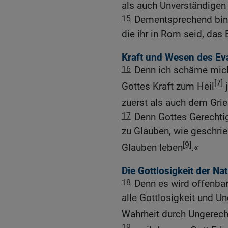
als auch Unverständigen 
15
Dementsprechend bin ic
die ihr in Rom seid, das
Kraft und Wesen des Ev
16
Denn ich schäme mich
[7]
Gottes Kraft zum Heil
j
zuerst als auch dem Gri
17
Denn Gottes Gerechtig
zu Glauben, wie geschrie
[9]
Glauben leben
.«
Die Gottlosigkeit der Na
18
Denn es wird offenba
alle Gottlosigkeit und U
Wahrheit durch Ungerecht
19