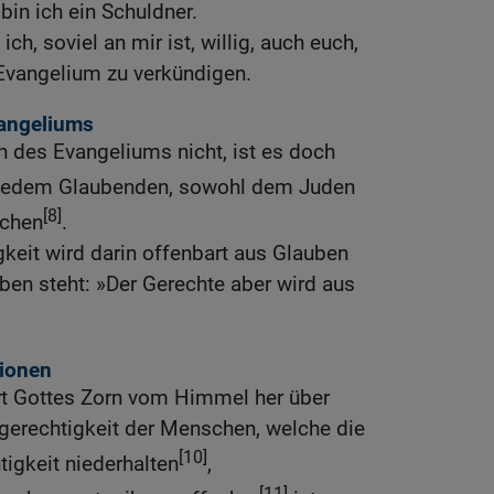
bin ich ein Schuldner.
h, soviel an mir ist, willig, auch euch,
 Evangelium zu verkündigen.
angeliums
 des Evangeliums nicht, ist es doch
edem Glaubenden, sowohl dem Juden
[8]
echen
.
keit wird darin offenbart aus Glauben
ben steht: »Der Gerechte aber wird aus
tionen
rt Gottes Zorn vom Himmel her über
ngerechtigkeit der Menschen, welche die
[10]
igkeit niederhalten
,
[11]