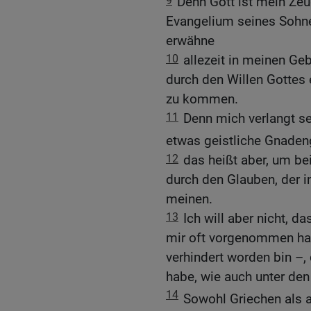
9
Denn Gott ist mein Ze
Evangelium seines Sohne
erwähne
10
allezeit in meinen Ge
durch den Willen Gottes 
zu kommen.
11
Denn mich verlangt se
etwas geistliche Gnade
12
das heißt aber, um be
durch den Glauben, der i
meinen.
13
Ich will aber nicht, d
mir oft vorgenommen hab
verhindert worden bin –,
habe, wie auch unter den
14
Sowohl Griechen als 