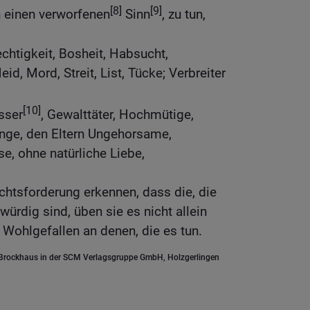
[8]
[9]
n einen verworfenen
Sinn
, zu tun,
rechtigkeit, Bosheit, Habsucht,
eid, Mord, Streit, List, Tücke; Verbreiter
[10]
sser
, Gewalttäter, Hochmütige,
Dinge, den Eltern Ungehorsame,
e, ohne natürliche Liebe,
htsforderung erkennen, dass die, die
ürdig sind, üben sie es nicht allein
Wohlgefallen an denen, die es tun.
.Brockhaus in der SCM Verlagsgruppe GmbH, Holzgerlingen