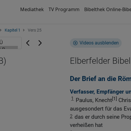
Mediathek
TV Programm
Bibelthek Online-Bibe
Kapitel 1
Vers 25
Videos ausblenden
B)
Elberfelder Bibel
Der Brief an die Rö
Verfasser, Empfänger u
1
[1]
Paulus, Knecht
Chris
ausgesondert für das Ev
2
das er durch seine Prop
verheißen hat