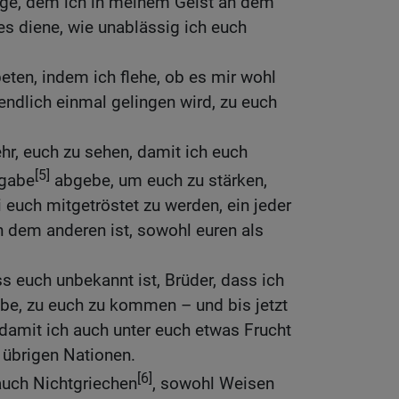
uge, dem ich in meinem Geist an dem
s diene, wie unablässig ich euch
beten, indem ich flehe, ob es mir wohl
endlich einmal gelingen wird, zu euch
hr, euch zu sehen, damit ich euch
[5]
ngabe
abgebe, um euch zu stärken,
i euch mitgetröstet zu werden, ein jeder
n dem anderen ist, sowohl euren als
ass euch unbekannt ist, Brüder, dass ich
e, zu euch zu kommen – und bis jetzt
 damit ich auch unter euch etwas Frucht
 übrigen Nationen.
[6]
auch Nichtgriechen
, sowohl Weisen