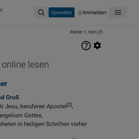
l
Spenden
Anmelden
Menü
Römer 1, Vers 25
 online lesen
mer
nd Gruß
[2]
ti Jesu, berufener Apostel
,
angelium Gottes,
heten in heiligen Schriften vorher