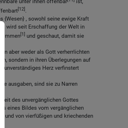
ennbare unter ihnen offenbar
ist,
[12]
ffenbart
.
s {Wesen} , sowohl seine ewige Kraft
it, wird seit Erschaffung der Welt in
[1]
enommen
und geschaut, damit sie
d;
 ihn aber weder als Gott verherrlichten
en, sondern in ihren Überlegungen auf
hr unverständiges Herz verfinstert
ise ausgaben, sind sie zu Narren
hkeit des unvergänglichen Gottes
nis eines Bildes vom vergänglichen
 und von vierfüßigen und kriechenden