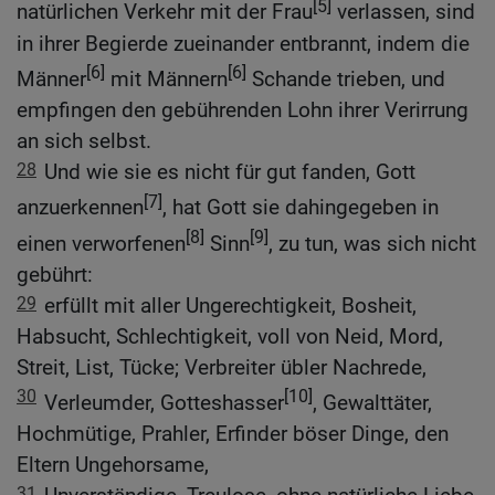
[5]
natürlichen Verkehr mit der Frau
verlassen, sind
in ihrer Begierde zueinander entbrannt, indem die
[6]
[6]
Männer
mit Männern
Schande trieben, und
empfingen den gebührenden Lohn ihrer Verirrung
an sich selbst.
28
Und wie sie es nicht für gut fanden, Gott
[7]
anzuerkennen
, hat Gott sie dahingegeben in
[8]
[9]
einen verworfenen
Sinn
, zu tun, was sich nicht
gebührt:
29
erfüllt mit aller Ungerechtigkeit, Bosheit,
Habsucht, Schlechtigkeit, voll von Neid, Mord,
Streit, List, Tücke; Verbreiter übler Nachrede,
30
[10]
Verleumder, Gotteshasser
, Gewalttäter,
Hochmütige, Prahler, Erfinder böser Dinge, den
Eltern Ungehorsame,
31