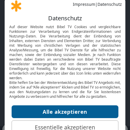
Gott und Bibel erklärt
Newsletter
Feiertage
Mobile App
Interviews
Kids App
Neuigkeiten
Smart TV
HbbTV
Bibelthek Online-Bibel
Nächster Gottesdienst
Bibel TV
Service
Über uns
Kontakt
Jobs
TV-Empfang
Presse
FAQ
Mediadaten