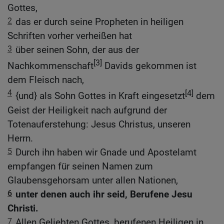
Gottes,
2
das er durch seine Propheten in heiligen
Schriften vorher verheißen hat
3
über seinen Sohn, der aus der
[3]
Nachkommenschaft
Davids gekommen ist
dem Fleisch nach,
4
[4]
{und} als Sohn Gottes in Kraft eingesetzt
dem
Geist der Heiligkeit nach aufgrund der
Totenauferstehung: Jesus Christus, unseren
Herrn.
5
Durch ihn haben wir Gnade und Apostelamt
empfangen für seinen Namen zum
Glaubensgehorsam unter allen Nationen,
6
unter denen auch ihr seid, Berufene Jesu
Christi.
7
Allen Geliebten Gottes, berufenen Heiligen in