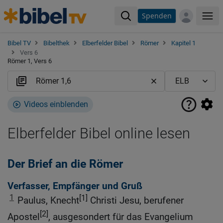
Spenden
Me
Bibel TV
Bibelthek
Elberfelder Bibel
Römer
Kapitel 1
Vers 6
Römer 1, Vers 6
Videos einblenden
Elberfelder Bibel online lesen
Der Brief an die Römer
Verfasser, Empfänger und Gruß
1
[1]
Paulus, Knecht
Christi Jesu, berufener
[2]
Apostel
, ausgesondert für das Evangelium