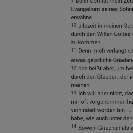
9
Denn Gott ist mein Ze
Evangelium seines Sohne
erwähne
10
allezeit in meinen Ge
durch den Willen Gottes 
zu kommen.
11
Denn mich verlangt se
etwas geistliche Gnade
12
das heißt aber, um be
durch den Glauben, der i
meinen.
13
Ich will aber nicht, d
mir oft vorgenommen hab
verhindert worden bin –,
habe, wie auch unter den
14
Sowohl Griechen als 