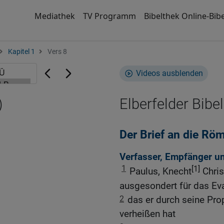
Mediathek
TV Programm
Bibelthek Online-Bibe
Kapitel 1
Vers 8
Videos ausblenden
)
Elberfelder Bibel
Der Brief an die Rö
Verfasser, Empfänger u
1
[1]
Paulus, Knecht
Chris
ausgesondert für das Ev
2
das er durch seine Prop
verheißen hat