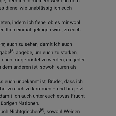
uge, dem ich in meinem Geist an dem
s diene, wie unablässig ich euch
beten, indem ich flehe, ob es mir wohl
endlich einmal gelingen wird, zu euch
hr, euch zu sehen, damit ich euch
[5]
ngabe
abgebe, um euch zu stärken,
i euch mitgetröstet zu werden, ein jeder
n dem anderen ist, sowohl euren als
ass euch unbekannt ist, Brüder, dass ich
e, zu euch zu kommen – und bis jetzt
 damit ich auch unter euch etwas Frucht
 übrigen Nationen.
[6]
auch Nichtgriechen
, sowohl Weisen