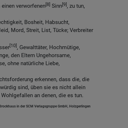
[8]
[9]
n einen verworfenen
Sinn
, zu tun,
rechtigkeit, Bosheit, Habsucht,
eid, Mord, Streit, List, Tücke; Verbreiter
[10]
sser
, Gewalttäter, Hochmütige,
Dinge, den Eltern Ungehorsame,
e, ohne natürliche Liebe,
htsforderung erkennen, dass die, die
ürdig sind, üben sie es nicht allein
Wohlgefallen an denen, die es tun.
.Brockhaus in der SCM Verlagsgruppe GmbH, Holzgerlingen