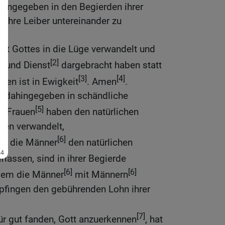
hingegeben in den Begierden ihrer
t, ihre Leiber untereinander zu
eit Gottes in die Lüge verwandelt und
[2]
 und Dienst
dargebracht haben statt
[3]
[4]
sen ist in Ewigkeit
. Amen
.
e dahingegeben in schändliche
[5]
re Frauen
haben den natürlichen
chen verwandelt,
[6]
ch die Männer
den natürlichen
rlassen, sind in ihrer Begierde
[6]
[6]
ndem die Männer
mit Männern
pfingen den gebührenden Lohn ihrer
[7]
für gut fanden, Gott anzuerkennen
, hat