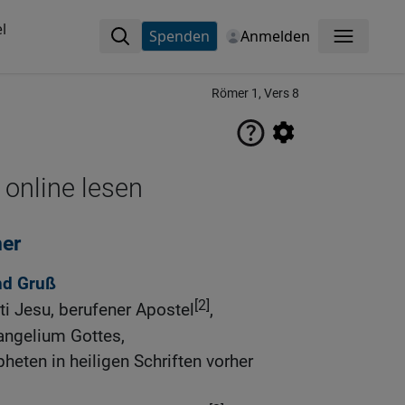
l
Spenden
Anmelden
Menü
Römer 1, Vers 8
 online lesen
mer
nd Gruß
[2]
ti Jesu, berufener Apostel
,
angelium Gottes,
heten in heiligen Schriften vorher