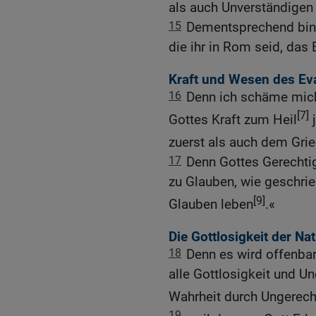
als auch Unverständigen 
15
Dementsprechend bin ic
die ihr in Rom seid, das
Kraft und Wesen des Ev
16
Denn ich schäme mich
[7]
Gottes Kraft zum Heil
j
zuerst als auch dem Gri
17
Denn Gottes Gerechtig
zu Glauben, wie geschrie
[9]
Glauben leben
.«
Die Gottlosigkeit der Na
18
Denn es wird offenba
alle Gottlosigkeit und U
Wahrheit durch Ungerecht
19