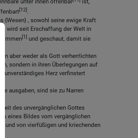
ennbare unter ihnen offenbar
ist,
[12]
ffenbart
.
s {Wesen} , sowohl seine ewige Kraft
it, wird seit Erschaffung der Welt in
[1]
enommen
und geschaut, damit sie
d;
 ihn aber weder als Gott verherrlichten
en, sondern in ihren Überlegungen auf
hr unverständiges Herz verfinstert
ise ausgaben, sind sie zu Narren
hkeit des unvergänglichen Gottes
nis eines Bildes vom vergänglichen
 und von vierfüßigen und kriechenden