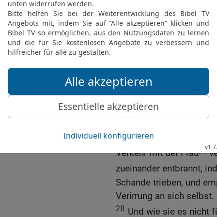
24
Darum hat Gott sie da
Herzen in {die} Unreinhei
schänden,
25
sie, welche die Wahrh
dem Geschöpf Verehrung
dem Schöpfer, der geprie
26
Deswegen hat Gott si
Leidenschaften. Denn ih
Verkehr in den unnatürli
27
und ebenso haben au
[5]
Verkehr mit der Frau
ve
zueinander entbrannt, i
Schande trieben, und em
Verirrung an sich selbst.
28
Und wie sie es nicht 