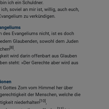
bin ich ein Schuldner.
h, soviel an mir ist, willig, auch euch,
 Evangelium zu verkündigen.
angeliums
 des Evangeliums nicht, ist es doch
edem Glaubenden, sowohl dem Juden
[8]
echen
.
keit wird darin offenbart aus Glauben
ben steht: »Der Gerechte aber wird aus
tionen
rt Gottes Zorn vom Himmel her über
ngerechtigkeit der Menschen, welche die
[10]
igkeit niederhalten
,
[11]