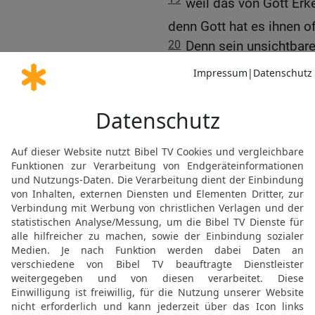
weil das von Gott Erk
denn Gott hat es ihnen o
20
Denn sein unsichtbare
als auch seine Göttlichke
dem Gemachten wahrg
ohne Entschuldigung sin
21
weil sie Gott kannten,
noch ihm Dank darbracht
Nichtiges verfielen und i
wurde.
22
Indem sie sich für We
geworden
23
und haben die Herrlic
verwandelt in das Gleich
Menschen und von Vögeln
Tieren.