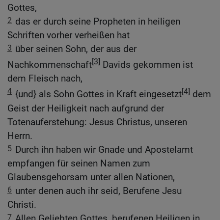
Gottes,
2
das er durch seine Propheten in heiligen
Schriften vorher verheißen hat
3
über seinen Sohn, der aus der
[3]
Nachkommenschaft
Davids gekommen ist
dem Fleisch nach,
4
[4]
{und} als Sohn Gottes in Kraft eingesetzt
dem
Geist der Heiligkeit nach aufgrund der
Totenauferstehung: Jesus Christus, unseren
Herrn.
5
Durch ihn haben wir Gnade und Apostelamt
empfangen für seinen Namen zum
Glaubensgehorsam unter allen Nationen,
6
unter denen auch ihr seid, Berufene Jesu
Christi.
7
Allen Geliebten Gottes, berufenen Heiligen in