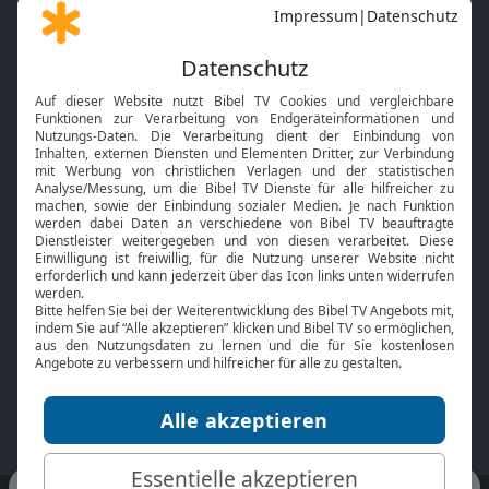
Gott und Bibel erklärt
Newsletter
Feiertage
Mobile App
Interviews
Kids App
Neuigkeiten
Smart TV
HbbTV
Bibelthek Online-Bibel
Nächster Gottesdienst
Bibel TV
Service
Über uns
Kontakt
Jobs
TV-Empfang
Presse
FAQ
Mediadaten