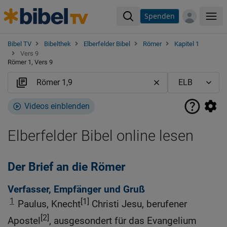
Spenden
Me
Bibel TV
Bibelthek
Elberfelder Bibel
Römer
Kapitel 1
Vers 9
Römer 1, Vers 9
Videos einblenden
Elberfelder Bibel online lesen
Der Brief an die Römer
Verfasser, Empfänger und Gruß
1
[1]
Paulus, Knecht
Christi Jesu, berufener
[2]
Apostel
, ausgesondert für das Evangelium