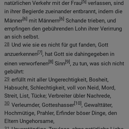
[5]
natürlichen Verkehr mit der Frau
verlassen, sind
in ihrer Begierde zueinander entbrannt, indem die
[6]
[6]
Männer
mit Männern
Schande trieben, und
empfingen den gebührenden Lohn ihrer Verirrung
an sich selbst.
28
Und wie sie es nicht für gut fanden, Gott
[7]
anzuerkennen
, hat Gott sie dahingegeben in
[8]
[9]
einen verworfenen
Sinn
, zu tun, was sich nicht
gebührt:
29
erfüllt mit aller Ungerechtigkeit, Bosheit,
Habsucht, Schlechtigkeit, voll von Neid, Mord,
Streit, List, Tücke; Verbreiter übler Nachrede,
30
[10]
Verleumder, Gotteshasser
, Gewalttäter,
Hochmütige, Prahler, Erfinder böser Dinge, den
Eltern Ungehorsame,
31