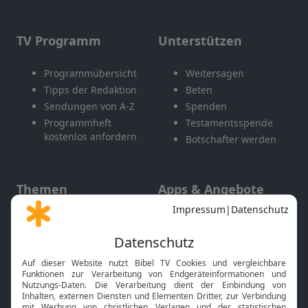
TV Programm
Unterstützen
Programmübersicht
Weitersagen
Tipps der Redaktion
Beten
Sendungen von A-Z
Spenden
Programmheft
Testamentsspende
kostenlos anfordern
Botschafter werden
Themen
Apps & Angebote
Gott und Bibel erklärt
Newsletter
Feiertage
Mobile App
Interviews
Kids App
Neuigkeiten
Smart TV
HbbTV
Bibelthek Online-Bibel