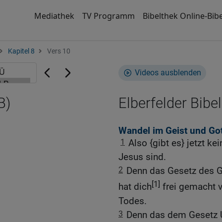
Mediathek
TV Programm
Bibelthek Online-Bibe
Kapitel 8
Vers 10
Videos ausblenden
B)
Elberfelder Bibel
Wandel im Geist und Got
1
Also {gibt es} jetzt ke
Jesus sind.
2
Denn das Gesetz des G
[1]
hat dich
frei gemacht 
Todes.
3
Denn das dem Gesetz U