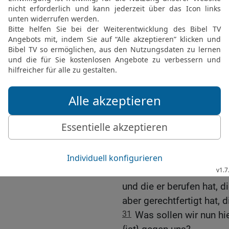
26
Ebenso aber nimmt au
an; denn wir wissen nicht
gebührt, aber der Geist 
unaussprechlichen Seufz
27
Der aber die Herzen e
Geistes ist, denn er ver
28
Wir wissen aber, dass
Guten mitwirken, denen, 
29
Denn die er vorher erk
vorherbestimmt, dem Bil
damit er der Erstgeborene
30
Die er aber vorherbest
und die er berufen hat, di
aber gerechtfertigt hat, d
31
Was sollen wir nun hi