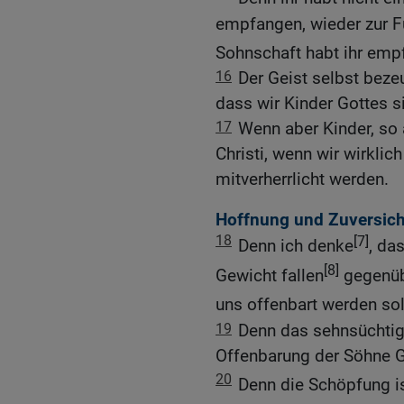
empfangen, wieder zur Fu
Sohnschaft habt ihr emp
16
Der Geist selbst bez
dass wir Kinder Gottes s
17
Wenn aber Kinder, so
Christi, wenn wir wirklic
mitverherrlicht werden.
Hoffnung und Zuversich
18
[7]
Denn ich denke
, da
[8]
Gewicht fallen
gegenübe
uns offenbart werden sol
19
Denn das sehnsüchtig
Offenbarung der Söhne G
20
Denn die Schöpfung is