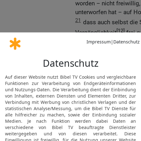
worden – nicht freiwilli
unterworfen hat – auf Ho
21
dass auch selbst die
[12]
Vergänglichkeit
frei g
Herrlichkeit der Kinder G
22
Denn wir wissen, da
seufzt und zusammen in G
23
Nicht allein aber {sie}
Erstlingsgabe des Geiste
selbst und erwarten die 
Leibes.
24
Denn auf Hoffnung hin
Hoffnung aber, die geseh
[1]
hofft, was er sieht
?
25
Wenn wir aber das hof
mit Ausharren.