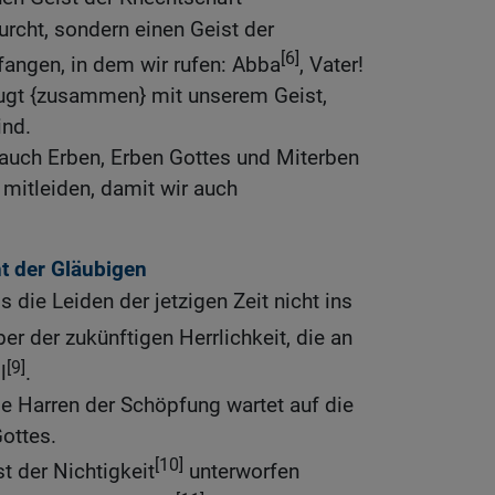
rcht, sondern einen Geist der
[6]
fangen, in dem wir rufen: Abba
, Vater!
eugt {zusammen} mit unserem Geist,
ind.
 auch Erben, Erben Gottes und Miterben
h mitleiden, damit wir auch
t der Gläubigen
ss die Leiden der jetzigen Zeit nicht ins
r der zukünftigen Herrlichkeit, die an
[9]
l
.
e Harren der Schöpfung wartet auf die
ottes.
[10]
t der Nichtigkeit
unterworfen