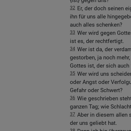
{ist} gegen uns?
32
Er, der doch seinen e
ihn für uns alle hingegeb
auch alles schenken?
33
Wer wird gegen Gotte
ist es, der rechtfertigt.
34
Wer ist da, der verda
gestorben, ja noch mehr,
Gottes ist, der sich auch
35
Wer wird uns scheiden
oder Angst oder Verfolg
Gefahr oder Schwert?
36
Wie geschrieben steh
ganzen Tag; wie Schlach
37
Aber in diesem allen 
der uns geliebt hat.
38