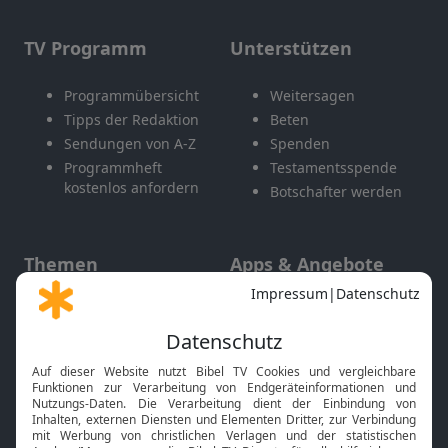
TV Programm
Unterstützen
Programmübersicht
Weitersagen
Tipps der Redaktion
Beten
Sendungen von A-Z
Spenden
Programmheft
Testamentsspende
kostenlos anfordern
Botschafter werden
Themen
Apps & Angebote
Gott und Bibel erklärt
Newsletter
Feiertage
Mobile App
Interviews
Kids App
Neuigkeiten
Smart TV
HbbTV
Bibelthek Online-Bibel