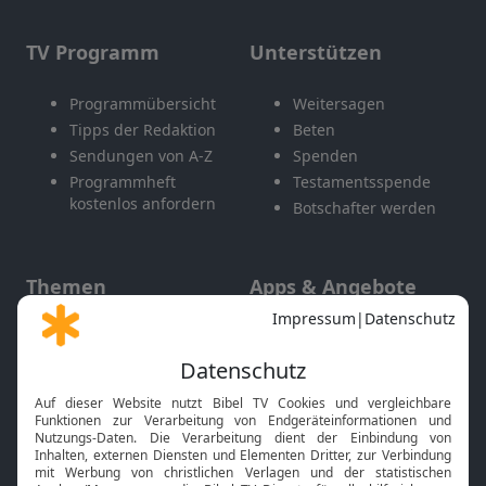
TV Programm
Unterstützen
Programmübersicht
Weitersagen
Tipps der Redaktion
Beten
Sendungen von A-Z
Spenden
Programmheft
Testamentsspende
kostenlos anfordern
Botschafter werden
Themen
Apps & Angebote
Gott und Bibel erklärt
Newsletter
Feiertage
Mobile App
Interviews
Kids App
Neuigkeiten
Smart TV
HbbTV
Bibelthek Online-Bibel