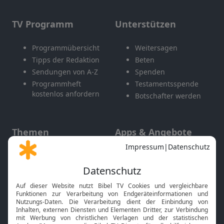
TV Programm
Unterstützen
Programmübersicht
Weitersagen
Tipps der Redaktion
Beten
Sendungen von A-Z
Spenden
Programmheft
Testamentsspende
kostenlos anfordern
Botschafter werden
Themen
Apps & Angebote
Gott und Bibel erklärt
Newsletter
Feiertage
Mobile App
Interviews
Kids App
Neuigkeiten
Smart TV
HbbTV
Bibelthek Online-Bibel