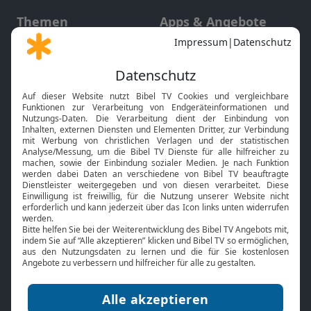
Themen
Apps & Angebote
Gott und Bibel erklärt
Newsletter
Feiertage
Mobile App
Interviews
Kids App
Neuigkeiten
Smart TV
HbbTV
Bibelthek Online-Bibel
Nächster Gottesdienst
Bibel TV
Service
Über uns
Kontakt
Jobs
TV-Empfang
Presse
FAQ
Mediadaten