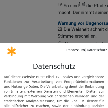
19
[10]
So sind
die Pfade 
macht: Der nimmt seinem
Warnung vor Ungehorsa
20
Die Weisheit schreit d
Stimme erschallen.
21
Wo man am lautesten
der Tore, in der Stadt, sp
22
Bis wann, ihr Einfälti
haben Spötter ihre Lust 
Erkenntnis?
23
Wendet ihr euch mein
meinen Geist euch sprud
Worte. –
24
Weil ich rief und ihr 
ausstreckte und nieman