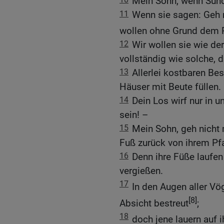
Mein Sohn, wenn Sünde
11
Wenn sie sagen: Geh m
wollen ohne Grund dem 
12
Wir wollen sie wie de
vollständig wie solche, d
13
Allerlei kostbaren Be
Häuser mit Beute füllen.
14
Dein Los wirf nur in un
sein! –
15
Mein Sohn, geh nicht 
Fuß zurück von ihrem Pf
16
Denn ihre Füße laufen
vergießen.
17
In den Augen aller Vö
[8]
Absicht bestreut
;
18
doch jene lauern auf i