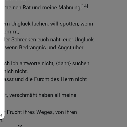
[14]
 all meinen Rat und meine Mahnung
eurem Unglück lachen, will spotten, wenn
h kommt,
 der Schrecken euch naht, euer Unglück
rm, wenn Bedrängnis und Angst über
doch ich antworte nicht, {dann} suchen
 mich nicht.
ehasst und die Furcht des Herrn nicht
llt, verschmäht haben all meine
der Frucht ihres Weges, von ihren
n.