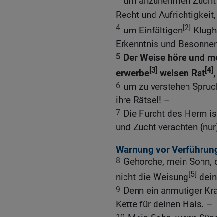
um anzunehmen Zucht {
Recht und Aufrichtigkeit,
4
[2]
um Einfältigen
Klugh
Erkenntnis und Besonnen
5
Der Weise höre und me
[3]
[4]
erwerbe
weisen Rat
,
6
um zu verstehen Spruc
ihre Rätsel! –
7
Die Furcht des Herrn is
und Zucht verachten {nur}
Warnung vor Verführung
8
Gehorche, mein Sohn, d
[5]
nicht die Weisung
dein
9
Denn ein anmutiger Kra
Kette für deinen Hals. –
10