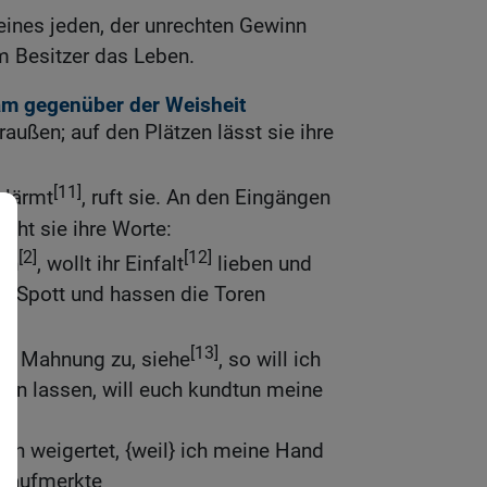
eines jeden, der unrechten Gewinn
 Besitzer das Leben.
m gegenüber der Weisheit
raußen; auf den Plätzen lässt sie ihre
[11]
 lärmt
, ruft sie. An den Eingängen
richt sie ihre Worte:
[2]
[12]
gen
, wollt ihr Einfalt
lieben und
an Spott und hassen die Toren
[13]
er Mahnung zu, siehe
, so will ich
eln lassen, will euch kundtun meine
euch weigertet, {weil} ich meine Hand
d aufmerkte