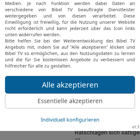
25
und ihr fahren ließet
nicht wolltet,
26
so will auch ich bei 
der Schrecken über euc
27
wenn wie ein Unwetter
hereinbricht wie ein Stu
euch kommen.
28
Dann rufen sie mich, 
sie mich, doch sie finden
29
Weil sie Erkenntnis g
erwählt haben,
30
meinen Rat nicht gewo
[1]
Mahnung
,
31
sollen sie essen von 
Ratschlägen sich sättige