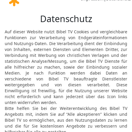
[9]
Augenblick lang
die lü
20
Betrug ist im Herzen 
denen aber, die zum Frie
21
Keinerlei Unheil wird
Gottlosen sind voller Un
22
Ein Gräuel für den Her
[13]
Treue
übt, hat sein Wo
23
Ein kluger Mensch häl
das Herz der Toren schrei
24
Die Hand der Fleißige
{Hand} muss Zwangsarbe
25
Kummer im Herzen des
gutes Wort erfreut es.
26
Der Gerechte erspäht
Gottlosen führt sie in die 