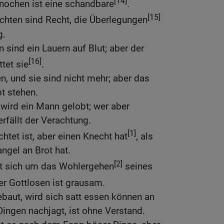
[14]
nochen ist eine schandbare
.
[15]
chten sind Recht, die Überlegungen
g.
 sind ein Lauern auf Blut; aber der
[16]
tet sie
.
n, und sie sind nicht mehr; aber das
t stehen.
wird ein Mann gelobt; wer aber
erfällt der Verachtung.
[1]
htet ist, aber einen Knecht hat
, als
ngel an Brot hat.
[2]
t sich um das Wohlergehen
seines
r Gottlosen ist grausam.
baut, wird sich satt essen können an
Dingen nachjagt, ist ohne Verstand.