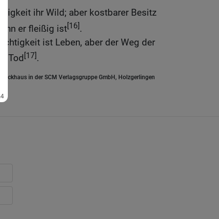
sigkeit ihr Wild; aber kostbarer Besitz
[16]
nn er fleißig ist
.
chtigkeit ist Leben, aber der Weg der
[17]
um Tod
.
.Brockhaus in der SCM Verlagsgruppe GmbH, Holzgerlingen