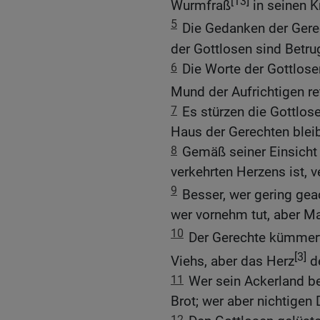
[13]
Wurmfraß
in seinen K
5
Die Gedanken der Gere
der Gottlosen sind Betru
6
Die Worte der Gottlosen
Mund der Aufrichtigen ret
7
Es stürzen die Gottlose
Haus der Gerechten bleib
8
Gemäß seiner Einsicht 
verkehrten Herzens ist, v
9
Besser, wer gering geac
wer vornehm tut, aber Ma
10
Der Gerechte kümmer
[3]
Viehs, aber das Herz
de
11
Wer sein Ackerland be
Brot; wer aber nichtigen 
12