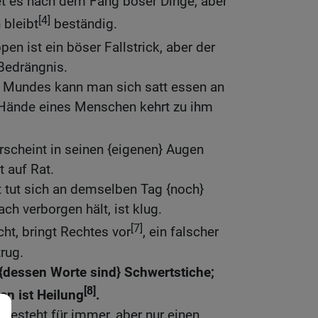
et es nach dem Fang böser Dinge, aber
[4]
 bleibt
beständig.
pen ist ein böser Fallstrick, aber der
Bedrängnis.
s Mundes kann man sich satt essen an
 Hände eines Menschen kehrt zu ihm
scheint in seinen {eigenen} Augen
t auf Rat.
 tut sich an demselben Tag {noch}
ch verborgen hält, ist klug.
[7]
ht, bringt Rechtes vor
, ein falscher
rug.
 {dessen Worte sind} Schwertstiche;
[8]
en ist Heilung
.
 besteht für immer, aber nur einen