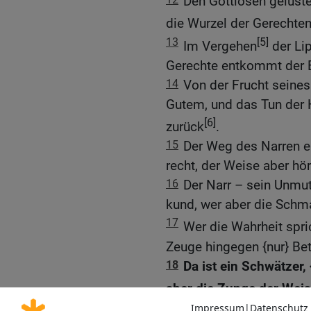
Den Gottlosen gelüst
die Wurzel der Gerechten
13
[5]
Im Vergehen
der Lip
Gerechte entkommt der 
14
Von der Frucht seine
Gutem, und das Tun der
[6]
zurück
.
15
Der Weg des Narren er
recht, der Weise aber hör
16
Der Narr – sein Unmut
kund, wer aber die Schma
17
Wer die Wahrheit spric
Zeuge hingegen {nur} Bet
18
Da ist ein Schwätzer,
aber die Zunge der Weis
19
Die wahrhaftige Lippe