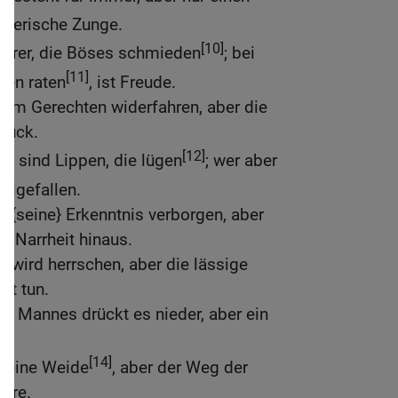
gnerische Zunge.
[10]
derer, die Böses schmieden
; bei
[11]
den raten
, ist Freude.
 dem Gerechten widerfahren, aber die
glück.
[12]
rn sind Lippen, die lügen
; wer aber
hlgefallen.
t {seine} Erkenntnis verborgen, aber
t Narrheit hinaus.
n wird herrschen, aber die lässige
it tun.
 Mannes drückt es nieder, aber ein
[14]
 seine Weide
, aber der Weg der
Irre.