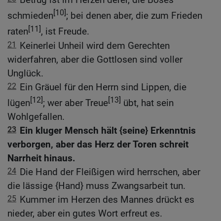
[10]
schmieden
; bei denen aber, die zum Frieden
[11]
raten
, ist Freude.
21
Keinerlei Unheil wird dem Gerechten
widerfahren, aber die Gottlosen sind voller
Unglück.
22
Ein Gräuel für den Herrn sind Lippen, die
[12]
[13]
lügen
; wer aber Treue
übt, hat sein
Wohlgefallen.
23
Ein kluger Mensch hält {seine} Erkenntnis
verborgen, aber das Herz der Toren schreit
Narrheit hinaus.
24
Die Hand der Fleißigen wird herrschen, aber
die lässige {Hand} muss Zwangsarbeit tun.
25
Kummer im Herzen des Mannes drückt es
nieder, aber ein gutes Wort erfreut es.