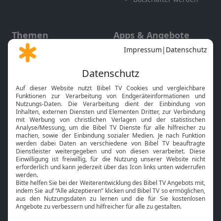
Themen
Apps & Angebote
Gott und Bibel erklärt
Newsletter
Feiertage
Mobile App
Interviews
Kids App
Neuigkeiten
Smart TV
HbbTV
Bibelthek Online-Bibel
Nächster Gottesdienst
Bibel TV
Service
Über uns
Kontakt
Jobs
TV-Empfang
Presse
FAQ