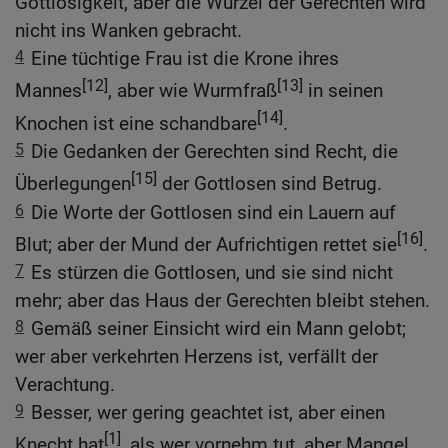
Gottlosigkeit, aber die Wurzel der Gerechten wird
nicht ins Wanken gebracht.
4
Eine tüchtige Frau ist die Krone ihres
[12]
[13]
Mannes
, aber wie Wurmfraß
in seinen
[14]
Knochen ist eine schandbare
.
5
Die Gedanken der Gerechten sind Recht, die
[15]
Überlegungen
der Gottlosen sind Betrug.
6
Die Worte der Gottlosen sind ein Lauern auf
[16]
Blut; aber der Mund der Aufrichtigen rettet sie
.
7
Es stürzen die Gottlosen, und sie sind nicht
mehr; aber das Haus der Gerechten bleibt stehen.
8
Gemäß seiner Einsicht wird ein Mann gelobt;
wer aber verkehrten Herzens ist, verfällt der
Verachtung.
9
Besser, wer gering geachtet ist, aber einen
[1]
Knecht hat
, als wer vornehm tut, aber Mangel