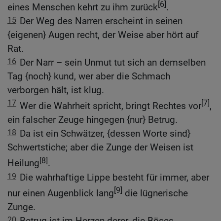
[6]
eines Menschen kehrt zu ihm zurück
.
15
Der Weg des Narren erscheint in seinen
{eigenen} Augen recht, der Weise aber hört auf
Rat.
16
Der Narr – sein Unmut tut sich an demselben
Tag {noch} kund, wer aber die Schmach
verborgen hält, ist klug.
17
[7]
Wer die Wahrheit spricht, bringt Rechtes vor
,
ein falscher Zeuge hingegen {nur} Betrug.
18
Da ist ein Schwätzer, {dessen Worte sind}
Schwertstiche; aber die Zunge der Weisen ist
[8]
Heilung
.
19
Die wahrhaftige Lippe besteht für immer, aber
[9]
nur einen Augenblick lang
die lügnerische
Zunge.
20
Betrug ist im Herzen derer, die Böses