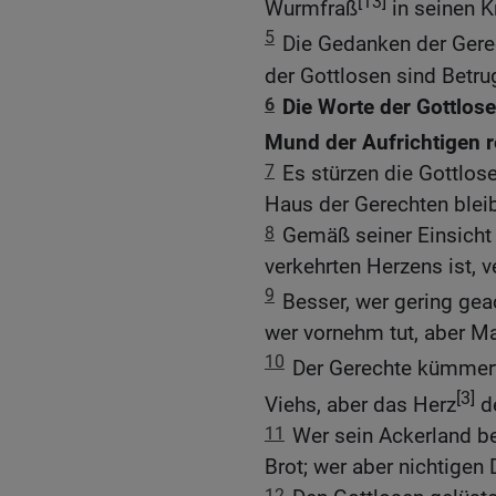
[13]
Wurmfraß
in seinen K
5
Die Gedanken der Gere
der Gottlosen sind Betru
6
Die Worte der Gottlose
Mund der Aufrichtigen re
7
Es stürzen die Gottlose
Haus der Gerechten bleib
8
Gemäß seiner Einsicht 
verkehrten Herzens ist, v
9
Besser, wer gering geac
wer vornehm tut, aber Ma
10
Der Gerechte kümmer
[3]
Viehs, aber das Herz
de
11
Wer sein Ackerland be
Brot; wer aber nichtigen 
12