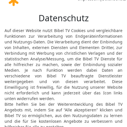
[9]
Augenblick lang
die lü
20
Betrug ist im Herzen 
denen aber, die zum Frie
21
Keinerlei Unheil wird
Gottlosen sind voller Un
22
Ein Gräuel für den Her
[13]
Treue
übt, hat sein Wo
23
Ein kluger Mensch häl
das Herz der Toren schrei
24
Die Hand der Fleißige
{Hand} muss Zwangsarbe
25
Kummer im Herzen des
gutes Wort erfreut es.
26
Der Gerechte erspäht
Gottlosen führt sie in die 