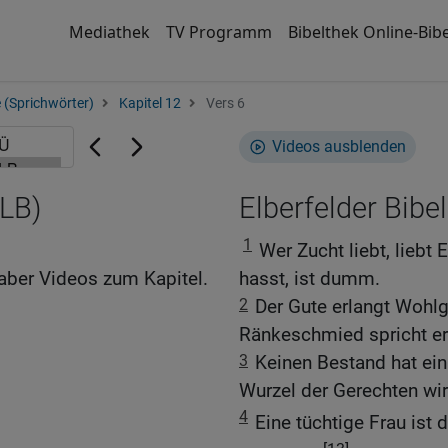
Mediathek
TV Programm
Bibelthek Online-Bibe
 (Sprichwörter)
Kapitel 12
Vers 6
Videos ausblenden
ELB)
Elberfelder Bibel
1
Wer Zucht liebt, liebt
aber Videos zum Kapitel.
hasst, ist dumm.
2
Der Gute erlangt Wohlg
Ränkeschmied spricht er
3
Keinen Bestand hat ein
Wurzel der Gerechten wir
4
Eine tüchtige Frau ist