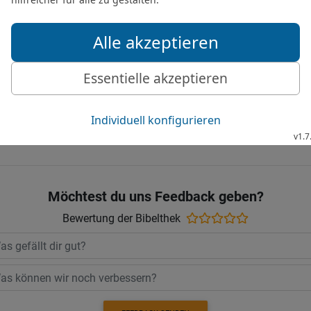
27
[15]
Nicht erjagt
die Läs
eines Menschen ist es, we
28
Auf dem Pfad der Gere
Rachsüchtigen {führt} z
Elberfelder Bibel 2006, © 2006 SCM R
Möchtest du uns Feedback geben?
Bewertung der Bibelthek