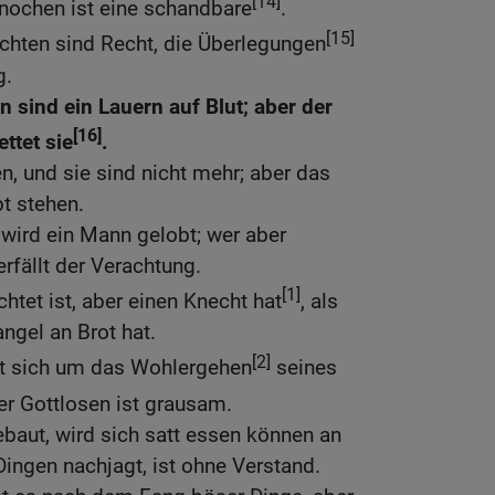
[14]
nochen ist eine schandbare
.
[15]
chten sind Recht, die Überlegungen
g.
n sind ein Lauern auf Blut; aber der
[16]
ttet sie
.
n, und sie sind nicht mehr; aber das
t stehen.
wird ein Mann gelobt; wer aber
erfällt der Verachtung.
[1]
htet ist, aber einen Knecht hat
, als
ngel an Brot hat.
[2]
t sich um das Wohlergehen
seines
r Gottlosen ist grausam.
baut, wird sich satt essen können an
Dingen nachjagt, ist ohne Verstand.