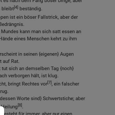
et es nach dem Fang böser Dinge, aber
[4]
 bleibt
beständig.
pen ist ein böser Fallstrick, aber der
Bedrängnis.
s Mundes kann man sich satt essen an
 Hände eines Menschen kehrt zu ihm
scheint in seinen {eigenen} Augen
t auf Rat.
 tut sich an demselben Tag {noch}
ch verborgen hält, ist klug.
[7]
ht, bringt Rechtes vor
, ein falscher
rug.
 {dessen Worte sind} Schwertstiche; aber
[8]
 Heilung
.
 besteht für immer, aber nur einen