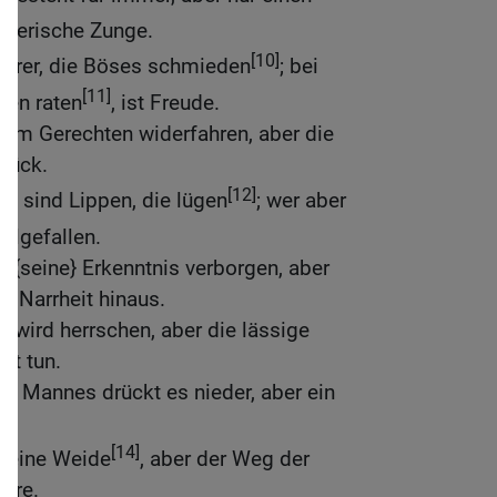
gnerische Zunge.
[10]
derer, die Böses schmieden
; bei
[11]
den raten
, ist Freude.
 dem Gerechten widerfahren, aber die
glück.
[12]
rn sind Lippen, die lügen
; wer aber
hlgefallen.
t {seine} Erkenntnis verborgen, aber
t Narrheit hinaus.
n wird herrschen, aber die lässige
it tun.
 Mannes drückt es nieder, aber ein
[14]
 seine Weide
, aber der Weg der
Irre.