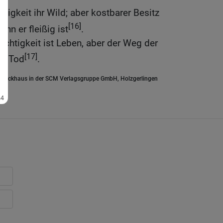
sigkeit ihr Wild; aber kostbarer Besitz
[16]
nn er fleißig ist
.
chtigkeit ist Leben, aber der Weg der
[17]
um Tod
.
.Brockhaus in der SCM Verlagsgruppe GmbH, Holzgerlingen