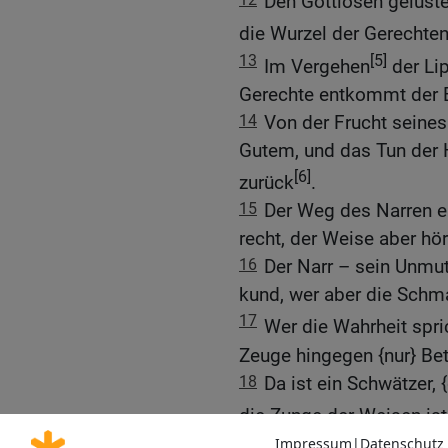
Den Gottlosen gelüst
die Wurzel der Gerechten
13
[5]
Im Vergehen
der Lip
Gerechte entkommt der 
14
Von der Frucht seine
Gutem, und das Tun der
[6]
zurück
.
15
Der Weg des Narren er
recht, der Weise aber hör
16
Der Narr – sein Unmut
kund, wer aber die Schma
17
Wer die Wahrheit spric
Zeuge hingegen {nur} Bet
18
Da ist ein Schwätzer,
die Zunge der Weisen ist
19
Die wahrhaftige Lippe