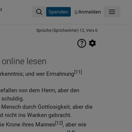
l
Spenden
Anmelden
Menü
Sprüche (Sprichwörter) 12, Vers 6
 online lesen
[11]
 Erkenntnis; und wer Ermahnung
efallen von dem Herrn, aber den
 schuldig.
 Mensch durch Gottlosigkeit, aber die
d nicht ins Wanken gebracht.
[12]
 die Krone ihres Mannes
, aber wie