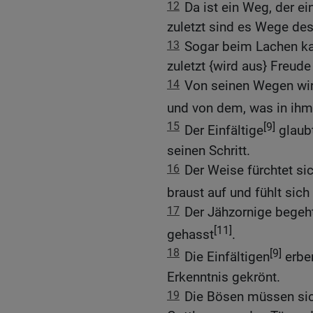
12
Da ist ein Weg, der e
zuletzt sind es Wege de
13
Sogar beim Lachen k
zuletzt {wird aus} Freude 
14
Von seinen Wegen wird
und von dem, was in ihm 
15
[9]
Der Einfältige
glaubt
seinen Schritt.
16
Der Weise fürchtet si
braust auf und fühlt sich
17
Der Jähzornige begeh
[11]
gehasst
.
18
[9]
Die Einfältigen
erben
Erkenntnis gekrönt.
19
Die Bösen müssen sic