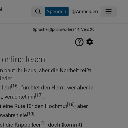
l
Spenden
Anmelden
Menü
Sprüche (Sprichwörter) 14, Vers 29
 online lesen
 baut ihr Haus, aber die Narrheit reißt
ieder.
[16]
 lebt
, fürchtet den Herrn; wer aber in
[17]
, verachtet ihn
.
[18]
t eine Rute für den Hochmut
; aber
[19]
ewahren sie
.
[1]
st die Krippe leer
, doch {kommt}