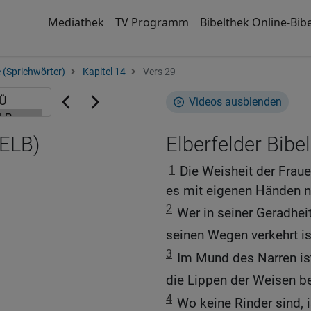
Mediathek
TV Programm
Bibelthek Online-Bibe
 (Sprichwörter)
Kapitel 14
Vers 29
Videos ausblenden
(ELB)
Elberfelder Bibel
1
Die Weisheit der Frauen
es mit eigenen Händen n
2
Wer in seiner Geradheit
seinen Wegen verkehrt ist
3
Im Mund des Narren is
die Lippen der Weisen b
4
Wo keine Rinder sind, i