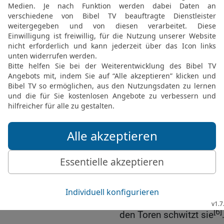
27
Die Furcht des Herrn 
Fallen des Todes zu mei
28
In der Menge des Volk
Königs, aber durch Mang
eines Fürsten.
29
Der Langmütige ist re
Jähzornige trägt Narrhe
30
Ein gelassenes Herz i
den Knochen ist die Lei
31
Wer den Geringen unte
gemacht hat; aber ihn eh
32
In seinem Unglück wi
Gerechte ist {noch} in 
33
Im Herzen des Verstän
[6]
den Toren schwitzt sie