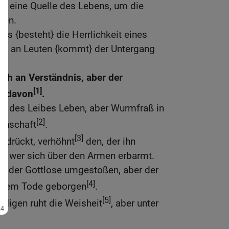
ist eine Quelle des Lebens, um die
den.
es {besteht} die Herrlichkeit eines
el an Leuten {kommt} der Untergang
ich an Verständnis, aber der
[1]
it davon
.
st des Leibes Leben, aber Wurmfraß in
[2]
denschaft
.
[3]
rdrückt, verhöhnt
den, der ihn
rt, wer sich über den Armen erbarmt.
rd der Gottlose umgestoßen, aber der
[4]
seinem Tode geborgen
.
[5]
digen ruht die Weisheit
, aber unter
.