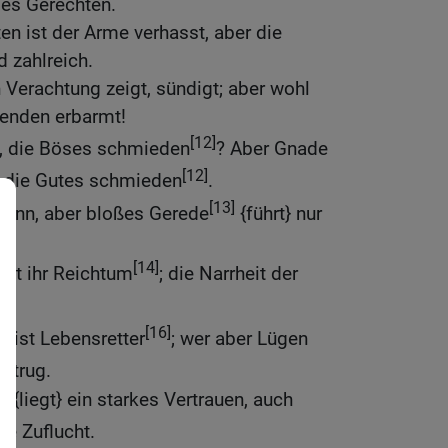
des Gerechten.
n ist der Arme verhasst, aber die
 zahlreich.
Verachtung zeigt, sündigt; aber wohl
lenden erbarmt!
[12]
} , die Böses schmieden
? Aber Gnade
[12]
 , die Gutes schmieden
.
[13]
winn, aber bloßes Gerede
{führt} nur
[14]
ist ihr Reichtum
; die Narrheit der
]
.
[16]
e ist Lebensretter
; wer aber Lügen
 Betrug.
n {liegt} ein starkes Vertrauen, auch
ne Zuflucht.