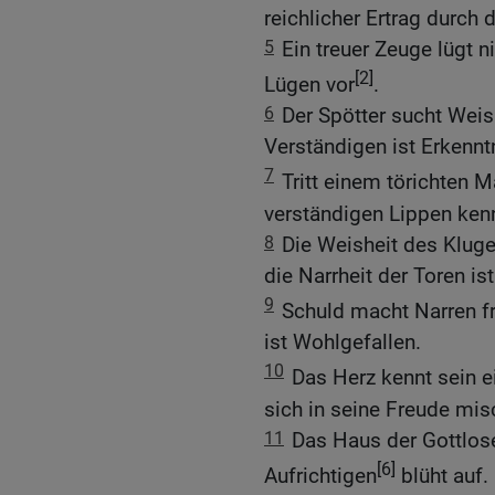
reichlicher Ertrag durch d
5
Ein treuer Zeuge lügt n
[2]
Lügen vor
.
6
Der Spötter sucht Weish
Verständigen ist Erkenntn
7
Tritt einem törichten 
verständigen Lippen ken
8
Die Weisheit des Kluge
die Narrheit der Toren is
9
Schuld macht Narren f
ist Wohlgefallen.
10
Das Herz kennt sein e
sich in seine Freude mis
11
Das Haus der Gottlose
[6]
Aufrichtigen
blüht auf.