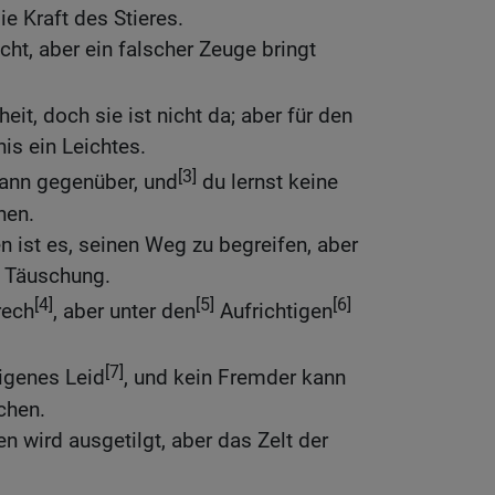
ie Kraft des Stieres.
icht, aber ein falscher Zeuge bringt
eit, doch sie ist nicht da; aber für den
is ein Leichtes.
[3]
Mann gegenüber, und
du lernst keine
nen.
n ist es, seinen Weg zu begreifen, aber
t Täuschung.
[4]
[5]
[6]
rech
, aber unter den
Aufrichtigen
[7]
igenes Leid
, und kein Fremder kann
chen.
n wird ausgetilgt, aber das Zelt der