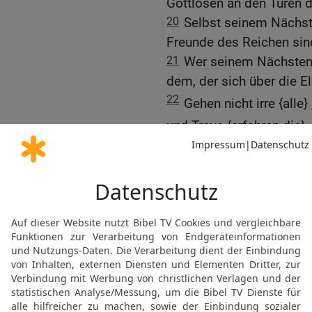
Gottlosen an den Türen 
20
Selbst seinem Nächste
Freunde des Reichen sind
21
Wer seinem Nächsten 
dem, der sich über die E
22
Gehen nicht irre {alle
und Treue {erfahren die}
23
Bei jeder Mühe ist Ge
zum Mangel.
24
Die Krone der Weisen 
[15
Toren ist {nur} Narrheit
25
Ein wahrhaftiger Zeug
[17]
vorbringt
, ist {lauter}
26
In der Furcht des Herr
[18]
seine
Kinder haben ei