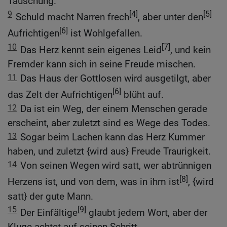
Täuschung.
9
[4]
[5]
Schuld macht Narren frech
, aber unter den
[6]
Aufrichtigen
ist Wohlgefallen.
10
[7]
Das Herz kennt sein eigenes Leid
, und kein
Fremder kann sich in seine Freude mischen.
11
Das Haus der Gottlosen wird ausgetilgt, aber
[6]
das Zelt der Aufrichtigen
blüht auf.
12
Da ist ein Weg, der einem Menschen gerade
erscheint, aber zuletzt sind es Wege des Todes.
13
Sogar beim Lachen kann das Herz Kummer
haben, und zuletzt {wird aus} Freude Traurigkeit.
14
Von seinen Wegen wird satt, wer abtrünnigen
[8]
Herzens ist, und von dem, was in ihm ist
, {wird
satt} der gute Mann.
15
[9]
Der Einfältige
glaubt jedem Wort, aber der
Kluge achtet auf seinen Schritt.