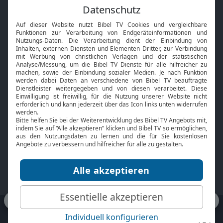
Feiertage
Mobile App
Interviews
Kids App
Neuigkeiten
Smart TV
HbbTV
Bibelthek Online-Bibel
Nächster Gottesdienst
Bibel TV
Service
Über uns
Kontakt
Jobs
TV-Empfang
Presse
FAQ
Mediadaten
bibeltv.de:
Impressum
Datenschutz
Nutzungsbedingungen
Fakten Bibel TV App