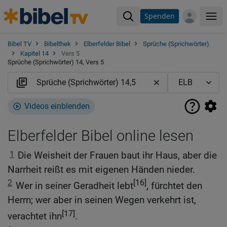
Spenden
Me
Bibel TV
Bibelthek
Elberfelder Bibel
Sprüche (Sprichwörter)
Kapitel 14
Vers 5
Sprüche (Sprichwörter) 14, Vers 5
Videos einblenden
Elberfelder Bibel online lesen
1
Die Weisheit der Frauen baut ihr Haus, aber die
Narrheit reißt es mit eigenen Händen nieder.
2
[16]
Wer in seiner Geradheit lebt
, fürchtet den
Herrn; wer aber in seinen Wegen verkehrt ist,
[17]
verachtet ihn
.