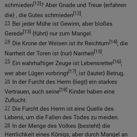
[12]
schmieden
? Aber Gnade und Treue {erfahren
[12]
die} , die Gutes schmieden
.
23
Bei jeder Mühe ist Gewinn, aber bloßes
[13]
Gerede
{führt} nur zum Mangel.
24
[14]
Die Krone der Weisen ist ihr Reichtum
; die
[15]
Narrheit der Toren ist {nur} Narrheit
.
25
[16]
Ein wahrhaftiger Zeuge ist Lebensretter
;
[17]
wer aber Lügen vorbringt
, ist {lauter} Betrug.
26
In der Furcht des Herrn {liegt} ein starkes
[18]
Vertrauen, auch seine
Kinder haben eine
Zuflucht.
27
Die Furcht des Herrn ist eine Quelle des
Lebens, um die Fallen des Todes zu meiden.
28
In der Menge des Volkes {besteht} die
Herrlichkeit eines Königs, aber durch Mangel an