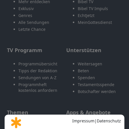
Mehr entdecken
Bibel TV
Exklusiv
Bibel TV Impuls
Genres
EchtJetzt
Alle Sendungen
MeinGottesdienst
Letzte Chance
TV Programm
Unterstützen
Programmübersicht
Weitersagen
Tipps der Redaktion
Beten
Sendungen von A-Z
Spenden
Programmheft
Testamentsspende
kostenlos anfordern
Botschafter werden
Themen
Apps & Angebote
Gott und Bibel erklärt
Newsletter