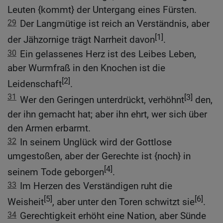
Leuten {kommt} der Untergang eines Fürsten.
29
Der Langmütige ist reich an Verständnis, aber
[1]
der Jähzornige trägt Narrheit davon
.
30
Ein gelassenes Herz ist des Leibes Leben,
aber Wurmfraß in den Knochen ist die
[2]
Leidenschaft
.
31
[3]
Wer den Geringen unterdrückt, verhöhnt
den,
der ihn gemacht hat; aber ihn ehrt, wer sich über
den Armen erbarmt.
32
In seinem Unglück wird der Gottlose
umgestoßen, aber der Gerechte ist {noch} in
[4]
seinem Tode geborgen
.
33
Im Herzen des Verständigen ruht die
[5]
[6]
Weisheit
, aber unter den Toren schwitzt sie
.
34
Gerechtigkeit erhöht eine Nation, aber Sünde