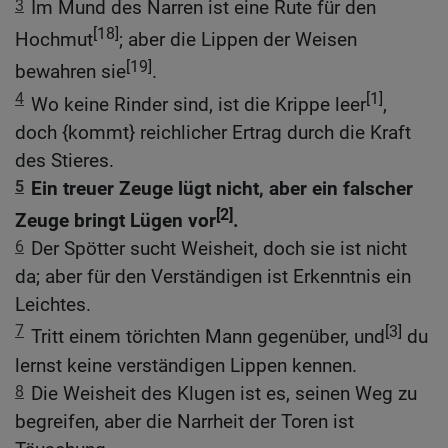
3
Im Mund des Narren ist eine Rute für den
[18]
Hochmut
; aber die Lippen der Weisen
[19]
bewahren sie
.
4
[1]
Wo keine Rinder sind, ist die Krippe leer
,
doch {kommt} reichlicher Ertrag durch die Kraft
des Stieres.
5
Ein treuer Zeuge lügt nicht, aber ein falscher
[2]
Zeuge bringt Lügen vor
.
6
Der Spötter sucht Weisheit, doch sie ist nicht
da; aber für den Verständigen ist Erkenntnis ein
Leichtes.
7
[3]
Tritt einem törichten Mann gegenüber, und
du
lernst keine verständigen Lippen kennen.
8
Die Weisheit des Klugen ist es, seinen Weg zu
begreifen, aber die Narrheit der Toren ist