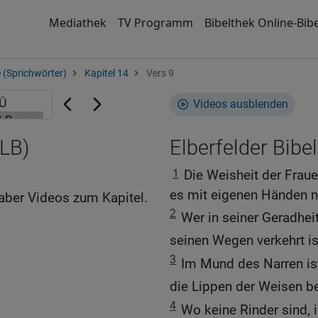
Mediathek
TV Programm
Bibelthek Online-Bibe
 (Sprichwörter)
Kapitel 14
Vers 9
Videos ausblenden
ELB)
Elberfelder Bibel
1
Die Weisheit der Frauen
es mit eigenen Händen n
aber Videos zum Kapitel.
2
Wer in seiner Geradheit
seinen Wegen verkehrt ist
3
Im Mund des Narren is
die Lippen der Weisen b
4
Wo keine Rinder sind, i