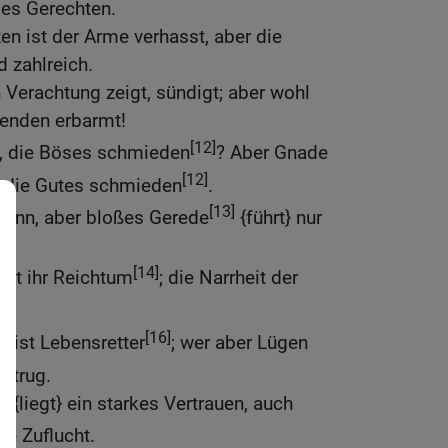
des Gerechten.
n ist der Arme verhasst, aber die
 zahlreich.
Verachtung zeigt, sündigt; aber wohl
lenden erbarmt!
[12]
} , die Böses schmieden
? Aber Gnade
[12]
 , die Gutes schmieden
.
[13]
winn, aber bloßes Gerede
{führt} nur
[14]
ist ihr Reichtum
; die Narrheit der
]
.
[16]
e ist Lebensretter
; wer aber Lügen
 Betrug.
n {liegt} ein starkes Vertrauen, auch
ne Zuflucht.