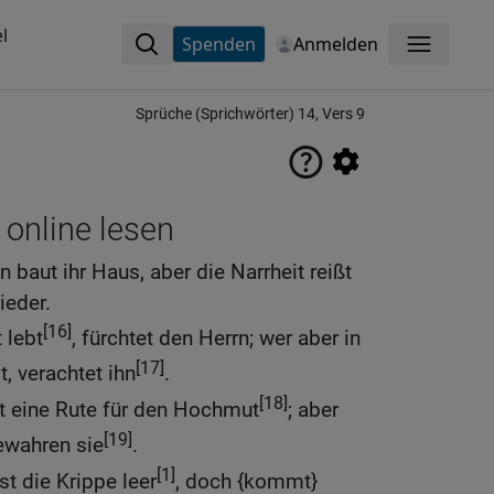
l
Spenden
Anmelden
Menü
Sprüche (Sprichwörter) 14, Vers 9
 online lesen
 baut ihr Haus, aber die Narrheit reißt
ieder.
[16]
 lebt
, fürchtet den Herrn; wer aber in
[17]
, verachtet ihn
.
[18]
t eine Rute für den Hochmut
; aber
[19]
ewahren sie
.
[1]
st die Krippe leer
, doch {kommt}