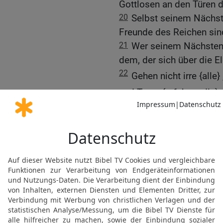
Gottlosen an den Türen 
20
Selbst seinem Nächste
Freunde des Reichen sind
21
Wer seinem Nächsten 
dem, der sich über die E
22
Gehen nicht irre {alle
und Treue {erfahren die}
23
Bei jeder Mühe ist Ge
zum Mangel.
24
Die Krone der Weisen 
[15
Toren ist {nur} Narrheit
25
Ein wahrhaftiger Zeug
[17]
vorbringt
, ist {lauter}
26
In der Furcht des Herr
[18]
seine
Kinder haben ei