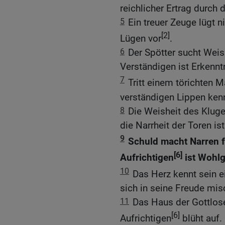
reichlicher Ertrag durch d
5
Ein treuer Zeuge lügt n
[2]
Lügen vor
.
6
Der Spötter sucht Weish
Verständigen ist Erkenntn
7
Tritt einem törichten 
verständigen Lippen ken
8
Die Weisheit des Kluge
die Narrheit der Toren is
9
Schuld macht Narren 
[6]
Aufrichtigen
ist Wohlg
10
Das Herz kennt sein e
sich in seine Freude mis
11
Das Haus der Gottlose
[6]
Aufrichtigen
blüht auf.