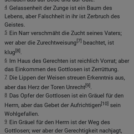
4
Gelassenheit der Zunge ist ein Baum des
Lebens, aber Falschheit in ihr ist Zerbruch des
Geistes.
5
Ein Narr verschmäht die Zucht seines Vaters;
[7]
wer aber die Zurechtweisung
beachtet, ist
[8]
klug
.
6
Im Haus des Gerechten ist reichlich Vorrat; aber
das Einkommen des Gottlosen ist Zerrüttung.
7
Die Lippen der Weisen streuen Erkenntnis aus,
[9]
aber das Herz der Toren Unrecht
.
8
Das Opfer der Gottlosen ist ein Gräuel für den
[10]
Herrn, aber das Gebet der Aufrichtigen
sein
Wohlgefallen.
9
Ein Gräuel für den Herrn ist der Weg des
Gottlosen; wer aber der Gerechtigkeit nachjagt,