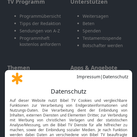
TV Programm
Unterstützen
Programmübersicht
Weitersagen
Tipps der Redaktion
Beten
Sendungen von A-Z
Spenden
Programmheft
Testamentsspende
kostenlos anfordern
Botschafter werden
Themen
Apps & Angebote
Gott und Bibel erklärt
Newsletter
Feiertage
Mobile App
Interviews
Kids App
Neuigkeiten
Smart TV
HbbTV
Bibelthek Online-Bibel
Nächster Gottesdienst