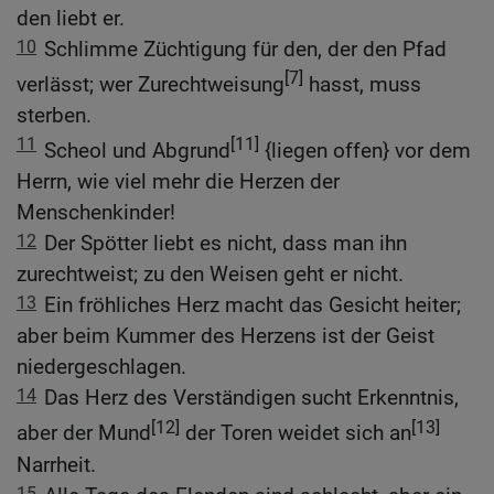
den liebt er.
10
Schlimme Züchtigung für den, der den Pfad
[7]
verlässt; wer Zurechtweisung
hasst, muss
sterben.
11
[11]
Scheol und Abgrund
{liegen offen} vor dem
Herrn, wie viel mehr die Herzen der
Menschenkinder!
12
Der Spötter liebt es nicht, dass man ihn
zurechtweist; zu den Weisen geht er nicht.
13
Ein fröhliches Herz macht das Gesicht heiter;
aber beim Kummer des Herzens ist der Geist
niedergeschlagen.
14
Das Herz des Verständigen sucht Erkenntnis,
[12]
[13]
aber der Mund
der Toren weidet sich an
Narrheit.
15