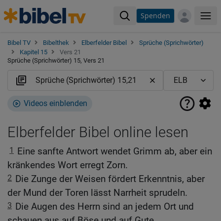
Spenden
Me
Bibel TV
Bibelthek
Elberfelder Bibel
Sprüche (Sprichwörter)
Kapitel 15
Vers 21
Sprüche (Sprichwörter) 15, Vers 21
Videos einblenden
Elberfelder Bibel online lesen
1
Eine sanfte Antwort wendet Grimm ab, aber ein
kränkendes Wort erregt Zorn.
2
Die Zunge der Weisen fördert Erkenntnis, aber
der Mund der Toren lässt Narrheit sprudeln.
3
Die Augen des Herrn sind an jedem Ort und
schauen aus auf Böse und auf Gute.