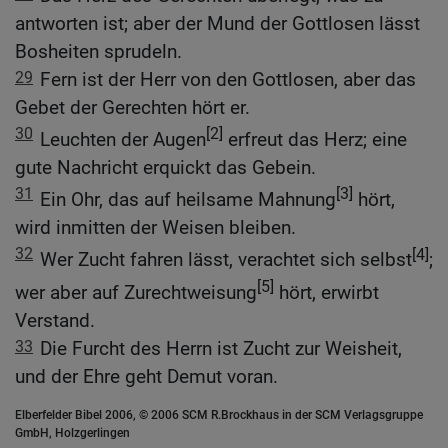
antworten ist; aber der Mund der Gottlosen lässt
Bosheiten sprudeln.
29
Fern ist der Herr von den Gottlosen, aber das
Gebet der Gerechten hört er.
30
[2]
Leuchten der Augen
erfreut das Herz; eine
gute Nachricht erquickt das Gebein.
31
[3]
Ein Ohr, das auf heilsame Mahnung
hört,
wird inmitten der Weisen bleiben.
32
[4]
Wer Zucht fahren lässt, verachtet sich selbst
;
[5]
wer aber auf Zurechtweisung
hört, erwirbt
Verstand.
33
Die Furcht des Herrn ist Zucht zur Weisheit,
und der Ehre geht Demut voran.
Elberfelder Bibel 2006, © 2006 SCM R.Brockhaus in der SCM Verlagsgruppe
GmbH, Holzgerlingen