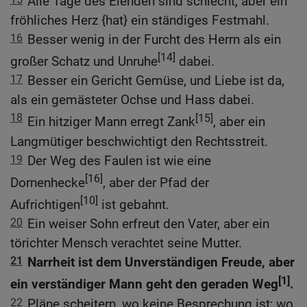
Alle Tage des Elenden sind schlecht, aber ein
fröhliches Herz {hat} ein ständiges Festmahl.
16
Besser wenig in der Furcht des Herrn als ein
[14]
großer Schatz und Unruhe
dabei.
17
Besser ein Gericht Gemüse, und Liebe ist da,
als ein gemästeter Ochse und Hass dabei.
18
[15]
Ein hitziger Mann erregt Zank
, aber ein
Langmütiger beschwichtigt den Rechtsstreit.
19
Der Weg des Faulen ist wie eine
[16]
Dornenhecke
, aber der Pfad der
[10]
Aufrichtigen
ist gebahnt.
20
Ein weiser Sohn erfreut den Vater, aber ein
törichter Mensch verachtet seine Mutter.
21
Narrheit ist dem Unverständigen Freude, aber
[1]
ein verständiger Mann geht den geraden Weg
.
22
Pläne scheitern, wo keine Besprechung ist; wo