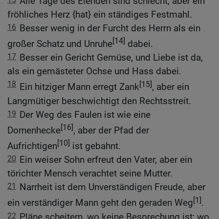
Alle Tage des Elenden sind schlecht, aber ein
fröhliches Herz {hat} ein ständiges Festmahl.
16
Besser wenig in der Furcht des Herrn als ein
[14]
großer Schatz und Unruhe
dabei.
17
Besser ein Gericht Gemüse, und Liebe ist da,
als ein gemästeter Ochse und Hass dabei.
18
[15]
Ein hitziger Mann erregt Zank
, aber ein
Langmütiger beschwichtigt den Rechtsstreit.
19
Der Weg des Faulen ist wie eine
[16]
Dornenhecke
, aber der Pfad der
[10]
Aufrichtigen
ist gebahnt.
20
Ein weiser Sohn erfreut den Vater, aber ein
törichter Mensch verachtet seine Mutter.
21
Narrheit ist dem Unverständigen Freude, aber
[1]
ein verständiger Mann geht den geraden Weg
.
22
Pläne scheitern, wo keine Besprechung ist; wo