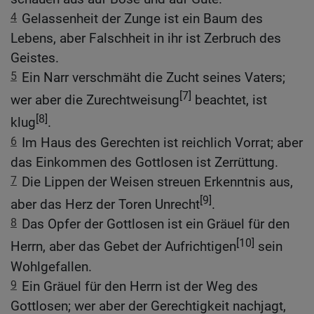
4
Gelassenheit der Zunge ist ein Baum des
Lebens, aber Falschheit in ihr ist Zerbruch des
Geistes.
5
Ein Narr verschmäht die Zucht seines Vaters;
[7]
wer aber die Zurechtweisung
beachtet, ist
[8]
klug
.
6
Im Haus des Gerechten ist reichlich Vorrat; aber
das Einkommen des Gottlosen ist Zerrüttung.
7
Die Lippen der Weisen streuen Erkenntnis aus,
[9]
aber das Herz der Toren Unrecht
.
8
Das Opfer der Gottlosen ist ein Gräuel für den
[10]
Herrn, aber das Gebet der Aufrichtigen
sein
Wohlgefallen.
9
Ein Gräuel für den Herrn ist der Weg des
Gottlosen; wer aber der Gerechtigkeit nachjagt,