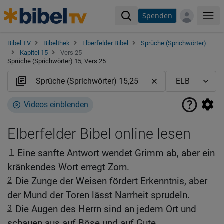
Spenden
Me
Bibel TV
Bibelthek
Elberfelder Bibel
Sprüche (Sprichwörter)
Kapitel 15
Vers 25
Sprüche (Sprichwörter) 15, Vers 25
Videos einblenden
Elberfelder Bibel online lesen
1
Eine sanfte Antwort wendet Grimm ab, aber ein
kränkendes Wort erregt Zorn.
2
Die Zunge der Weisen fördert Erkenntnis, aber
der Mund der Toren lässt Narrheit sprudeln.
3
Die Augen des Herrn sind an jedem Ort und
schauen aus auf Böse und auf Gute.