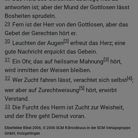
antworten ist; aber der Mund der Gottlosen lässt
Bosheiten sprudeln.
29
Fern ist der Herr von den Gottlosen, aber das
Gebet der Gerechten hört er.
30
[2]
Leuchten der Augen
erfreut das Herz; eine
gute Nachricht erquickt das Gebein.
31
[3]
Ein Ohr, das auf heilsame Mahnung
hört,
wird inmitten der Weisen bleiben.
32
[4]
Wer Zucht fahren lässt, verachtet sich selbst
;
[5]
wer aber auf Zurechtweisung
hört, erwirbt
Verstand.
33
Die Furcht des Herrn ist Zucht zur Weisheit,
und der Ehre geht Demut voran.
Elberfelder Bibel 2006, © 2006 SCM R.Brockhaus in der SCM Verlagsgruppe
GmbH, Holzgerlingen