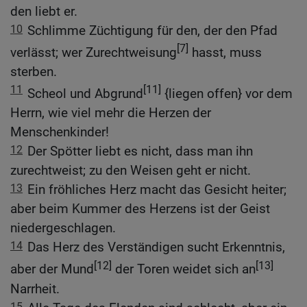
den liebt er.
10
Schlimme Züchtigung für den, der den Pfad
[7]
verlässt; wer Zurechtweisung
hasst, muss
sterben.
11
[11]
Scheol und Abgrund
{liegen offen} vor dem
Herrn, wie viel mehr die Herzen der
Menschenkinder!
12
Der Spötter liebt es nicht, dass man ihn
zurechtweist; zu den Weisen geht er nicht.
13
Ein fröhliches Herz macht das Gesicht heiter;
aber beim Kummer des Herzens ist der Geist
niedergeschlagen.
14
Das Herz des Verständigen sucht Erkenntnis,
[12]
[13]
aber der Mund
der Toren weidet sich an
Narrheit.
15