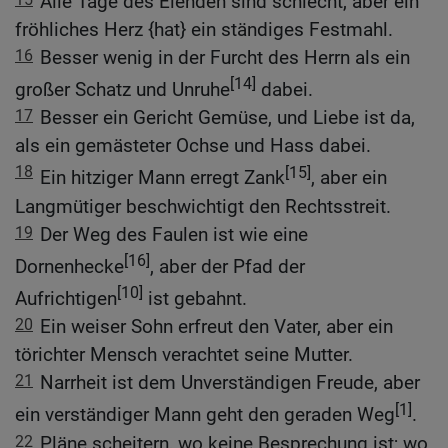
Alle Tage des Elenden sind schlecht, aber ein
fröhliches Herz {hat} ein ständiges Festmahl.
16
Besser wenig in der Furcht des Herrn als ein
[14]
großer Schatz und Unruhe
dabei.
17
Besser ein Gericht Gemüse, und Liebe ist da,
als ein gemästeter Ochse und Hass dabei.
18
[15]
Ein hitziger Mann erregt Zank
, aber ein
Langmütiger beschwichtigt den Rechtsstreit.
19
Der Weg des Faulen ist wie eine
[16]
Dornenhecke
, aber der Pfad der
[10]
Aufrichtigen
ist gebahnt.
20
Ein weiser Sohn erfreut den Vater, aber ein
törichter Mensch verachtet seine Mutter.
21
Narrheit ist dem Unverständigen Freude, aber
[1]
ein verständiger Mann geht den geraden Weg
.
22
Pläne scheitern, wo keine Besprechung ist; wo