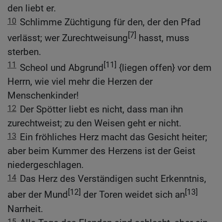
den liebt er.
10
Schlimme Züchtigung für den, der den Pfad
[7]
verlässt; wer Zurechtweisung
hasst, muss
sterben.
11
[11]
Scheol und Abgrund
{liegen offen} vor dem
Herrn, wie viel mehr die Herzen der
Menschenkinder!
12
Der Spötter liebt es nicht, dass man ihn
zurechtweist; zu den Weisen geht er nicht.
13
Ein fröhliches Herz macht das Gesicht heiter;
aber beim Kummer des Herzens ist der Geist
niedergeschlagen.
14
Das Herz des Verständigen sucht Erkenntnis,
[12]
[13]
aber der Mund
der Toren weidet sich an
Narrheit.
15