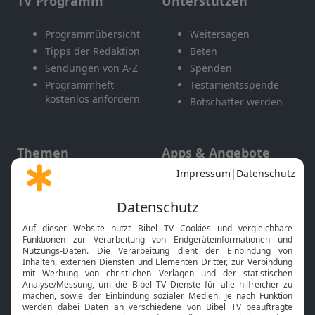
TV Programm
Unterstützen
Programmübersicht
Weitersagen
Tipps der Redaktion
Beten
Sendungen von A-Z
Spenden
Programmheft
Testamentsspende
kostenlos anfordern
Botschafter werden
Themen
Apps & Angebote
Gott und Bibel erklärt
Newsletter
Feiertage
Mobile App
Interviews
Kids App
Neuigkeiten
Smart TV
HbbTV
Bibelthek Online-Bibel
Nächster Gottesdienst