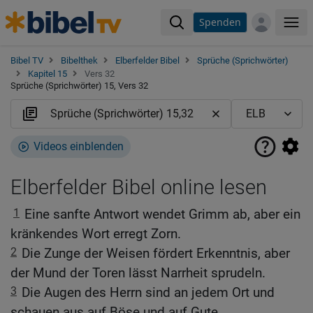
Spenden
Me
Bibel TV
Bibelthek
Elberfelder Bibel
Sprüche (Sprichwörter)
Kapitel 15
Vers 32
Sprüche (Sprichwörter) 15, Vers 32
Videos einblenden
Elberfelder Bibel online lesen
1
Eine sanfte Antwort wendet Grimm ab, aber ein
kränkendes Wort erregt Zorn.
2
Die Zunge der Weisen fördert Erkenntnis, aber
der Mund der Toren lässt Narrheit sprudeln.
3
Die Augen des Herrn sind an jedem Ort und
schauen aus auf Böse und auf Gute.