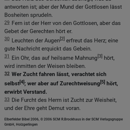
antworten ist; aber der Mund der Gottlosen lässt
Bosheiten sprudeln.
29
Fern ist der Herr von den Gottlosen, aber das
Gebet der Gerechten hört er.
30
[2]
Leuchten der Augen
erfreut das Herz; eine
gute Nachricht erquickt das Gebein.
31
[3]
Ein Ohr, das auf heilsame Mahnung
hört,
wird inmitten der Weisen bleiben.
32
Wer Zucht fahren lässt, verachtet sich
[4]
[5]
selbst
; wer aber auf Zurechtweisung
hört,
erwirbt Verstand.
33
Die Furcht des Herrn ist Zucht zur Weisheit,
und der Ehre geht Demut voran.
Elberfelder Bibel 2006, © 2006 SCM R.Brockhaus in der SCM Verlagsgruppe
GmbH, Holzgerlingen