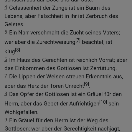
4
Gelassenheit der Zunge ist ein Baum des
Lebens, aber Falschheit in ihr ist Zerbruch des
Geistes.
5
Ein Narr verschmäht die Zucht seines Vaters;
[7]
wer aber die Zurechtweisung
beachtet, ist
[8]
klug
.
6
Im Haus des Gerechten ist reichlich Vorrat; aber
das Einkommen des Gottlosen ist Zerrüttung.
7
Die Lippen der Weisen streuen Erkenntnis aus,
[9]
aber das Herz der Toren Unrecht
.
8
Das Opfer der Gottlosen ist ein Gräuel für den
[10]
Herrn, aber das Gebet der Aufrichtigen
sein
Wohlgefallen.
9
Ein Gräuel für den Herrn ist der Weg des
Gottlosen; wer aber der Gerechtigkeit nachjagt,