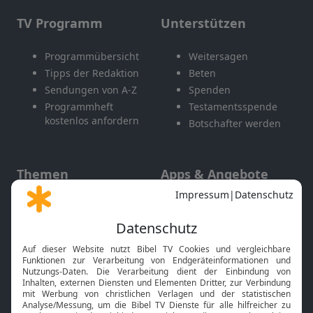
TV Programm
Unterstützen
Programmübersicht
Weitersagen
Tipps der Redaktion
Beten
Sendungen von A-Z
Spenden
Programmheft
Testamentsspende
kostenlos anfordern
Botschafter werden
Themen
Apps & Angebote
Gott und Bibel erklärt
Newsletter
Feiertage
Mobile App
Interviews
Kids App
Neuigkeiten
Smart TV
HbbTV
Bibelthek Online-Bibel
Nächster Gottesdienst