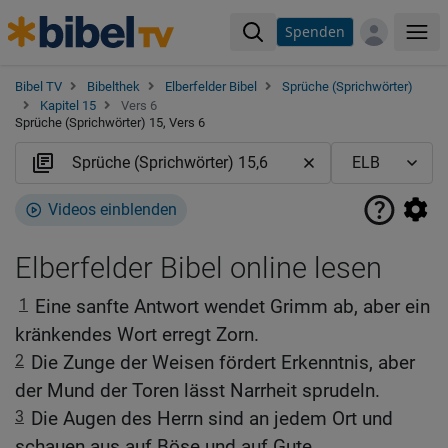
Spenden
Me
Bibel TV
Bibelthek
Elberfelder Bibel
Sprüche (Sprichwörter)
Kapitel 15
Vers 6
Sprüche (Sprichwörter) 15, Vers 6
Videos einblenden
Elberfelder Bibel online lesen
1
Eine sanfte Antwort wendet Grimm ab, aber ein
kränkendes Wort erregt Zorn.
2
Die Zunge der Weisen fördert Erkenntnis, aber
der Mund der Toren lässt Narrheit sprudeln.
3
Die Augen des Herrn sind an jedem Ort und
schauen aus auf Böse und auf Gute.