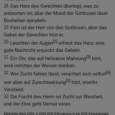
28
Das Herz des Gerechten überlegt, was zu
antworten ist; aber der Mund der Gottlosen lässt
Bosheiten sprudeln.
29
Fern ist der Herr von den Gottlosen, aber das
Gebet der Gerechten hört er.
30
[2]
Leuchten der Augen
erfreut das Herz; eine
gute Nachricht erquickt das Gebein.
31
[3]
Ein Ohr, das auf heilsame Mahnung
hört,
wird inmitten der Weisen bleiben.
32
[4]
Wer Zucht fahren lässt, verachtet sich selbst
;
[5]
wer aber auf Zurechtweisung
hört, erwirbt
Verstand.
33
Die Furcht des Herrn ist Zucht zur Weisheit,
und der Ehre geht Demut voran.
Elberfelder Bibel 2006, © 2006 SCM R.Brockhaus in der SCM Verlagsgruppe