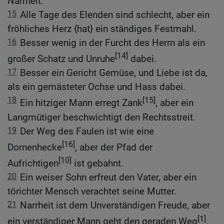
Narrheit.
15
Alle Tage des Elenden sind schlecht, aber ein
fröhliches Herz {hat} ein ständiges Festmahl.
16
Besser wenig in der Furcht des Herrn als ein
[14]
großer Schatz und Unruhe
dabei.
17
Besser ein Gericht Gemüse, und Liebe ist da,
als ein gemästeter Ochse und Hass dabei.
18
[15]
Ein hitziger Mann erregt Zank
, aber ein
Langmütiger beschwichtigt den Rechtsstreit.
19
Der Weg des Faulen ist wie eine
[16]
Dornenhecke
, aber der Pfad der
[10]
Aufrichtigen
ist gebahnt.
20
Ein weiser Sohn erfreut den Vater, aber ein
törichter Mensch verachtet seine Mutter.
21
Narrheit ist dem Unverständigen Freude, aber
[1]
ein verständiger Mann geht den geraden Weg
.