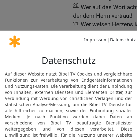
20
Wer auf das Wort acht
der dem Herrn vertraut!
21
Wer weisen Herzens is
Anmut der Sprache förde
22
Eine Quelle des Lebens
Züchtigung der Narren ist
23
Das Herz des Weisen 
auf seinen Lippen das L
24
Freundliche Worte sin
[8]
Heilung
für das Gebein
25
Da ist ein Weg, der e
zuletzt sind es Wege de
26
[9]
Der Hunger
des Arbe
spornt ihn an.
27
[10
Ein ruchloser Mann