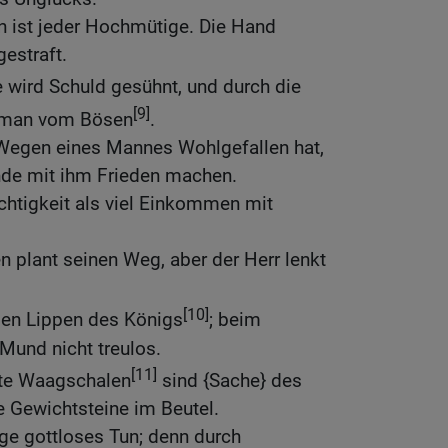
rn ist jeder Hochmütige. Die Hand
gestraft.
 wird Schuld gesühnt, und durch die
[9]
t man vom Bösen
.
Wegen eines Mannes Wohlgefallen hat,
inde mit ihm Frieden machen.
chtigkeit als viel Einkommen mit
 plant seinen Weg, aber der Herr lenkt
[10]
den Lippen des Königs
; beim
Mund nicht treulos.
[11]
te Waagschalen
sind {Sache} des
le Gewichtsteine im Beutel.
ige gottloses Tun; denn durch