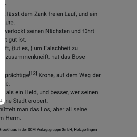
er.
it lässt dem Zank freien Lauf, und ein
raute.
t verlockt seinen Nächsten und führt
ht gut ist.
ft, {tut es, } um Falschheit zu
pen zusammenkneift, hat das Böse
[12]
ne prächtige
Krone, auf dem Weg der
sie.
r als ein Held, und besser, wer seinen
 eine Stadt erobert.
ttelt man das Los, aber all seine
m Herrn.
.Brockhaus in der SCM Verlagsgruppe GmbH, Holzgerlingen