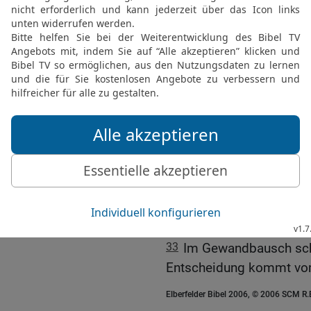
ist es wie sengendes Feu
28
Ein Mann der Falschhe
Verleumder entzweit Vert
29
Ein Mann der Gewaltta
ihn auf einen Weg, der nic
30
Wer seine Augen zuknei
ersinnen; wer seine Lip
{schon} fertig.
31
Das graue Haar ist ei
Gerechtigkeit findet man 
32
Besser ein Langmütige
Geist beherrscht, als wer
33
Im Gewandbausch schü
Entscheidung kommt vo
Elberfelder Bibel 2006, © 2006 SCM R