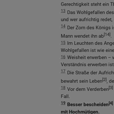
Gerechtigkeit steht ein T
13
Das Wohlgefallen des
und wer aufrichtig redet, 
14
Der Zorn des Königs i
[14]
Mann wendet ihn ab
.
15
Im Leuchten des Anges
Wohlgefallen ist wie ei
16
Weisheit erwerben – w
Verständnis erwerben ist 
17
Die Straße der Aufric
[2]
bewahrt sein Leben
, d
18
[3]
Vor dem Verderben
Fall.
19
[4]
Besser bescheiden
mit Hochmütigen.