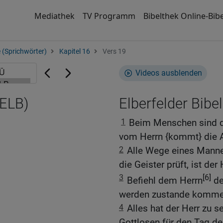
Mediathek
TV Programm
Bibelthek Online-Bibe
 (Sprichwörter)
Kapitel 16
Vers 19
Videos ausblenden
(ELB)
Elberfelder Bibel
1
Beim Menschen sind d
vom Herrn {kommt} die A
2
Alle Wege eines Mannes
die Geister prüft, ist der 
3
[6]
Befiehl dem Herrn
de
werden zustande komme
4
Alles hat der Herr zu
Gottlosen für den Tag d