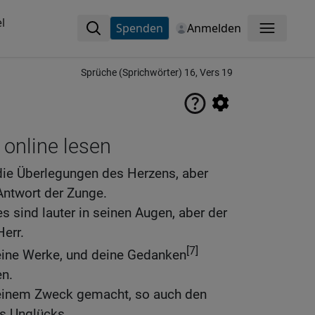
l
Spenden
Anmelden
Menü
Sprüche (Sprichwörter) 16, Vers 19
 online lesen
ie Überlegungen des Herzens, aber
ntwort der Zunge.
 sind lauter in seinen Augen, aber der
Herr.
[7]
ine Werke, und deine Gedanken
n.
 seinem Zweck gemacht, so auch den
es Unglücks.