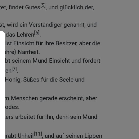
[5]
et, findet Gutes
, und glücklich der,
t, wird ein Verständiger genannt; und
[6]
rt das Lehren
.
 ist Einsicht für ihre Besitzer, aber die
 {ihre} Narrheit.
gibt seinem Mund Einsicht und fördert
[7]
ehren
.
d Honig, Süßes für die Seele und
.
inem Menschen gerade erscheint, aber
s Todes.
iters arbeitet für ihn, denn sein Mund
]
[11]
gräbt Unheil
, und auf seinen Lippen