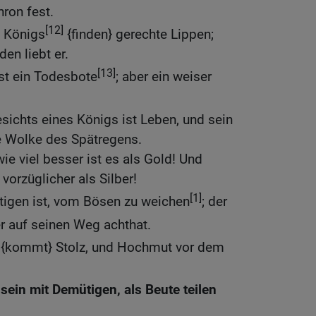
hron fest.
[12]
 Königs
{finden} gerechte Lippen;
den liebt er.
[13]
st ein Todesbote
; aber ein weiser
ichts eines Königs ist Leben, und sein
ne Wolke des Spätregens.
ie viel besser ist es als Gold! Und
vorzüglicher als Silber!
[1]
htigen ist, vom Bösen zu weichen
; der
er auf seinen Weg achthat.
{kommt} Stolz, und Hochmut vor dem
sein mit Demütigen, als Beute teilen