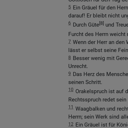
5
Ein Gräuel für den Her
darauf! Er bleibt nicht un
6
[8]
Durch Güte
und Treue
Furcht des Herrn weich
7
Wenn der Herr an den 
lässt er selbst seine Fe
8
Besser wenig mit Gere
Unrecht.
9
Das Herz des Menschen
seinen Schritt.
10
Orakelspruch ist auf 
Rechtsspruch redet sein 
11
Waagbalken und rech
Herrn; sein Werk sind al
12
Ein Gräuel ist für Kön