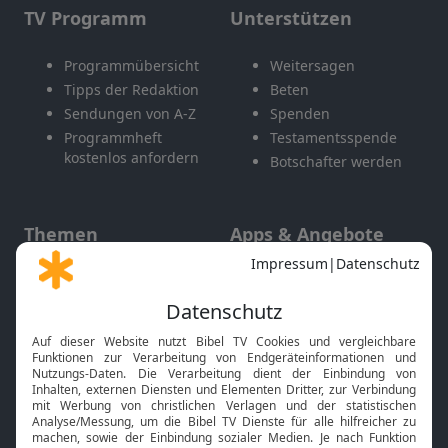
TV Programm
Unterstützen
Programmübersicht
Weitersagen
Tipps der Redaktion
Beten
Sendungen von A-Z
Spenden
Programmheft
Testamentsspende
kostenlos anfordern
Botschafter werden
Themen
Apps & Angebote
Gott und Bibel erklärt
Newsletter
Feiertage
Mobile App
Interviews
Kids App
Neuigkeiten
Smart TV
HbbTV
Bibelthek Online-Bibel
Nächster Gottesdienst