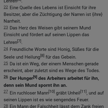
Lehren
.
22
Eine Quelle des Lebens ist Einsicht für ihre
Besitzer, aber die Züchtigung der Narren ist {ihre}
Narrheit.
23
Das Herz des Weisen gibt seinem Mund
Einsicht und fördert auf seinen Lippen das
[7]
Lehren
.
24
Freundliche Worte sind Honig, Süßes für die
[8]
Seele und Heilung
für das Gebein.
25
Da ist ein Weg, der einem Menschen gerade
erscheint, aber zuletzt sind es Wege des Todes.
26
[9]
Der Hunger
des Arbeiters arbeitet für ihn,
denn sein Mund spornt ihn an.
27
[10]
[11]
Ein ruchloser Mann
gräbt Unheil
, und auf
seinen Lippen ist es wie sengendes Feuer.
28
Ein Mann der Falschheit lässt dem Zank freien