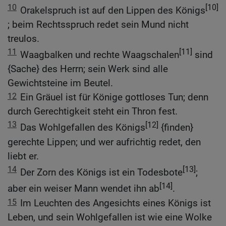
10
[10]
Orakelspruch ist auf den Lippen des Königs
; beim Rechtsspruch redet sein Mund nicht
treulos.
11
[11]
Waagbalken und rechte Waagschalen
sind
{Sache} des Herrn; sein Werk sind alle
Gewichtsteine im Beutel.
12
Ein Gräuel ist für Könige gottloses Tun; denn
durch Gerechtigkeit steht ein Thron fest.
13
[12]
Das Wohlgefallen des Königs
{finden}
gerechte Lippen; und wer aufrichtig redet, den
liebt er.
14
[13]
Der Zorn des Königs ist ein Todesbote
;
[14]
aber ein weiser Mann wendet ihn ab
.
15
Im Leuchten des Angesichts eines Königs ist
Leben, und sein Wohlgefallen ist wie eine Wolke