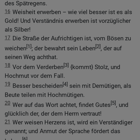
des Spätregens.
16
Weisheit erwerben – wie viel besser ist es als
Gold! Und Verständnis erwerben ist vorzüglicher
als Silber!
17
Die Straße der Aufrichtigen ist, vom Bösen zu
[1]
[2]
weichen
; der bewahrt sein Leben
, der auf
seinen Weg achthat.
18
[3]
Vor dem Verderben
{kommt} Stolz, und
Hochmut vor dem Fall.
19
[4]
Besser bescheiden
sein mit Demütigen, als
Beute teilen mit Hochmütigen.
20
[5]
Wer auf das Wort achtet, findet Gutes
, und
glücklich der, der dem Herrn vertraut!
21
Wer weisen Herzens ist, wird ein Verständiger
genannt; und Anmut der Sprache fördert das
[6]