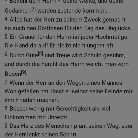
Befiehl dem Herrn
deine Werke, und deine
[7]
Gedanken
werden zustande kommen.
4
Alles hat der Herr zu seinem Zweck gemacht,
so auch den Gottlosen für den Tag des Unglücks.
5
Ein Gräuel für den Herrn ist jeder Hochmütige.
Die Hand darauf! Er bleibt nicht ungestraft.
6
[8]
Durch Güte
und Treue wird Schuld gesühnt,
und durch die Furcht des Herrn weicht man vom
[9]
Bösen
.
7
Wenn der Herr an den Wegen eines Mannes
Wohlgefallen hat, lässt er selbst seine Feinde mit
ihm Frieden machen.
8
Besser wenig mit Gerechtigkeit als viel
Einkommen mit Unrecht.
9
Das Herz des Menschen plant seinen Weg, aber
der Herr lenkt seinen Schritt.