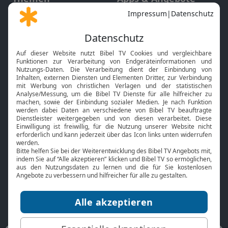
Gott und Bibel erklärt
Newsletter
Feiertage
Mobile App
Interviews
Kids App
Neuigkeiten
Smart TV
HbbTV
Bibelthek Online-Bibel
Nächster Gottesdienst
Bibel TV
Service
Über uns
Kontakt
Jobs
TV-Empfang
Presse
FAQ
Mediadaten