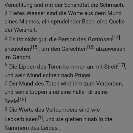
Verachtung und mit der Schandtat die Schmach.
4
Tiefes Wasser sind die Worte aus dem Mund
eines Mannes, ein sprudelnder Bach, eine Quelle
der Weisheit.
5
[14]
Es ist nicht gut, die Person des Gottlosen
[15]
[16]
anzusehen
, um den Gerechten
abzuweisen
im Gericht.
6
[17]
Die Lippen des Toren kommen an mit Streit
,
und sein Mund schreit nach Prügel.
7
Der Mund des Toren wird ihm zum Verderben,
und seine Lippen sind eine Falle für seine
[18]
Seele
.
8
Die Worte des Verleumders sind wie
[1]
Leckerbissen
, und sie gleiten hinab in die
Kammern des Leibes.