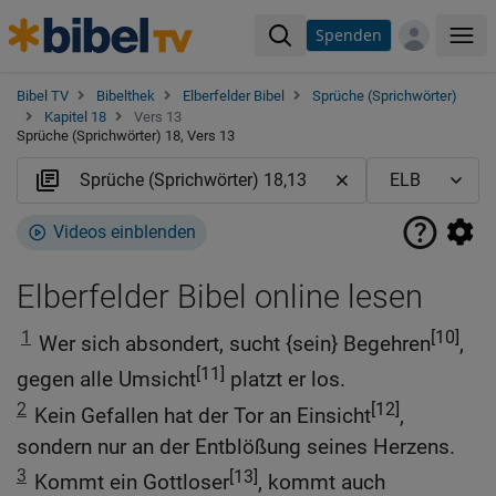
Spenden
Me
Bibel TV
Bibelthek
Elberfelder Bibel
Sprüche (Sprichwörter)
Kapitel 18
Vers 13
Sprüche (Sprichwörter) 18, Vers 13
Videos einblenden
Elberfelder Bibel online lesen
1
[10]
Wer sich absondert, sucht {sein} Begehren
,
[11]
gegen alle Umsicht
platzt er los.
2
[12]
Kein Gefallen hat der Tor an Einsicht
,
sondern nur an der Entblößung seines Herzens.
3
[13]
Kommt ein Gottloser
, kommt auch