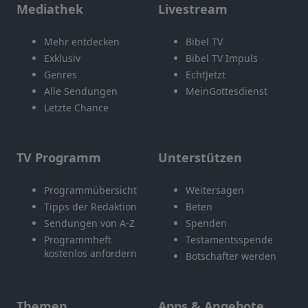
Mediathek
Livestream
Mehr entdecken
Bibel TV
Exklusiv
Bibel TV Impuls
Genres
EchtJetzt
Alle Sendungen
MeinGottesdienst
Letzte Chance
TV Programm
Unterstützen
Programmübersicht
Weitersagen
Tipps der Redaktion
Beten
Sendungen von A-Z
Spenden
Programmheft
Testamentsspende
kostenlos anfordern
Botschafter werden
Themen
Apps & Angebote