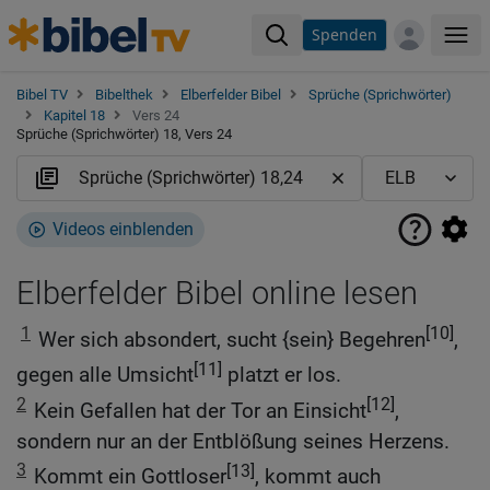
Spenden
Me
Bibel TV
Bibelthek
Elberfelder Bibel
Sprüche (Sprichwörter)
Kapitel 18
Vers 24
Sprüche (Sprichwörter) 18, Vers 24
Videos einblenden
Elberfelder Bibel online lesen
1
[10]
Wer sich absondert, sucht {sein} Begehren
,
[11]
gegen alle Umsicht
platzt er los.
2
[12]
Kein Gefallen hat der Tor an Einsicht
,
sondern nur an der Entblößung seines Herzens.
3
[13]
Kommt ein Gottloser
, kommt auch