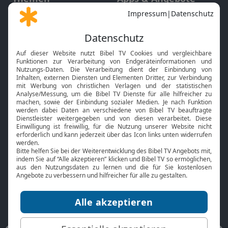
Gott und Bibel erklärt
Newsletter
Feiertage
Mobile App
Interviews
Kids App
Neuigkeiten
Smart TV
HbbTV
Bibelthek Online-Bibel
Nächster Gottesdienst
Bibel TV
Service
Über uns
Kontakt
Jobs
TV-Empfang
Presse
FAQ
Mediadaten