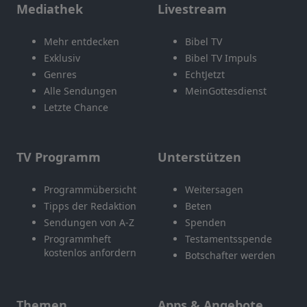
Mediathek
Livestream
Mehr entdecken
Bibel TV
Exklusiv
Bibel TV Impuls
Genres
EchtJetzt
Alle Sendungen
MeinGottesdienst
Letzte Chance
TV Programm
Unterstützen
Programmübersicht
Weitersagen
Tipps der Redaktion
Beten
Sendungen von A-Z
Spenden
Programmheft
Testamentsspende
kostenlos anfordern
Botschafter werden
Themen
Apps & Angebote