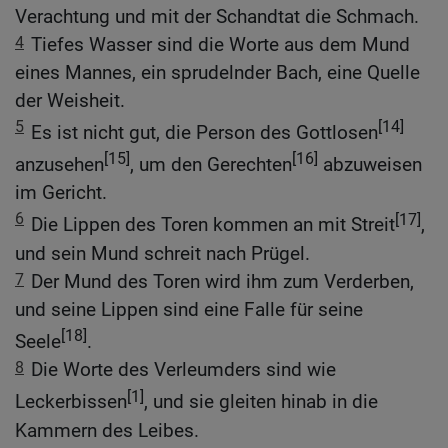
Verachtung und mit der Schandtat die Schmach.
4
Tiefes Wasser sind die Worte aus dem Mund
eines Mannes, ein sprudelnder Bach, eine Quelle
der Weisheit.
5
[14]
Es ist nicht gut, die Person des Gottlosen
[15]
[16]
anzusehen
, um den Gerechten
abzuweisen
im Gericht.
6
[17]
Die Lippen des Toren kommen an mit Streit
,
und sein Mund schreit nach Prügel.
7
Der Mund des Toren wird ihm zum Verderben,
und seine Lippen sind eine Falle für seine
[18]
Seele
.
8
Die Worte des Verleumders sind wie
[1]
Leckerbissen
, und sie gleiten hinab in die
Kammern des Leibes.