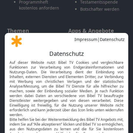
Programmheft
Testamentsspende
kostenlos anfordern
Botschafter werden
Themen
Apps & Angebote
Gott und Bibel erklärt
Newsletter
Feiertage
Mobile App
Interviews
Kids App
Neuigkeiten
Smart TV
HbbTV
Bibelthek Online-Bibel
Nächster Gottesdienst
Bibel TV
Service
Über uns
Kontakt
Jobs
TV-Empfang