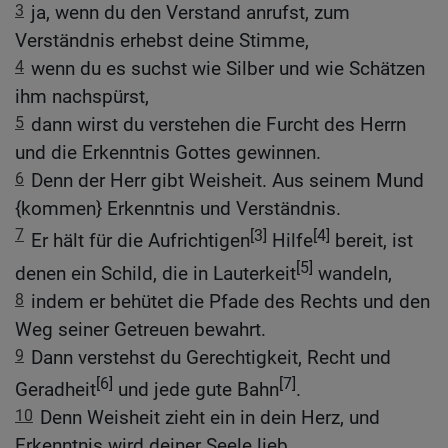
3
ja, wenn du den Verstand anrufst, zum
Verständnis erhebst deine Stimme,
4
wenn du es suchst wie Silber und wie Schätzen
ihm nachspürst,
5
dann wirst du verstehen die Furcht des Herrn
und die Erkenntnis Gottes gewinnen.
6
Denn der Herr gibt Weisheit. Aus seinem Mund
{kommen} Erkenntnis und Verständnis.
7
[3]
[4]
Er hält für die Aufrichtigen
Hilfe
bereit, ist
[5]
denen ein Schild, die in Lauterkeit
wandeln,
8
indem er behütet die Pfade des Rechts und den
Weg seiner Getreuen bewahrt.
9
Dann verstehst du Gerechtigkeit, Recht und
[6]
[7]
Geradheit
und jede gute Bahn
.
10
Denn Weisheit zieht ein in dein Herz, und
Erkenntnis wird deiner Seele lieb.