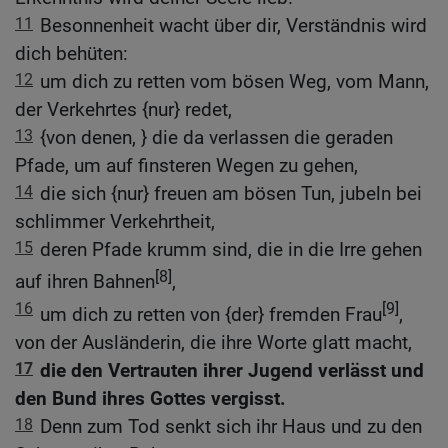
11
Besonnenheit wacht über dir, Verständnis wird
dich behüten:
12
um dich zu retten vom bösen Weg, vom Mann,
der Verkehrtes {nur} redet,
13
{von denen, } die da verlassen die geraden
Pfade, um auf finsteren Wegen zu gehen,
14
die sich {nur} freuen am bösen Tun, jubeln bei
schlimmer Verkehrtheit,
15
deren Pfade krumm sind, die in die Irre gehen
[8]
auf ihren Bahnen
,
16
[9]
um dich zu retten von {der} fremden Frau
,
von der Ausländerin, die ihre Worte glatt macht,
17
die den Vertrauten ihrer Jugend verlässt und
den Bund ihres Gottes vergisst.
18
Denn zum Tod senkt sich ihr Haus und zu den