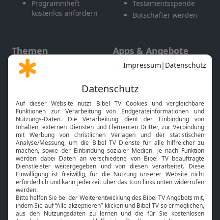
Programmheft
Testamentsspende
kostenlos anfordern
Botschafter werden
Themen
Apps & Angebote
Gott und Bibel erklärt
Newsletter
Feiertage
Mobile App
Interviews
Kids App
Neuigkeiten
Smart TV
HbbTV
Bibelthek Online-Bibel
Nächster Gottesdienst
Bibel TV
Service
Über uns
Kontakt
Jobs
TV-Empfang