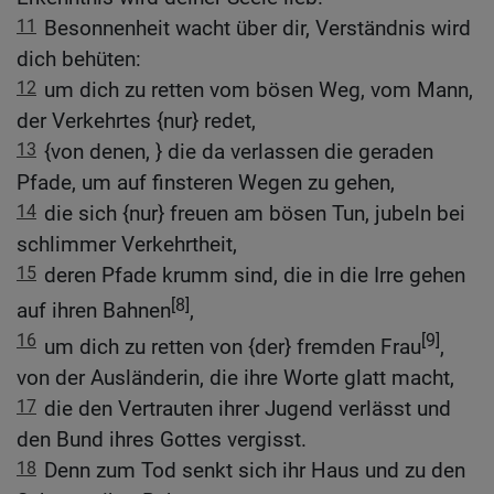
11
Besonnenheit wacht über dir, Verständnis wird
dich behüten:
12
um dich zu retten vom bösen Weg, vom Mann,
der Verkehrtes {nur} redet,
13
{von denen, } die da verlassen die geraden
Pfade, um auf finsteren Wegen zu gehen,
14
die sich {nur} freuen am bösen Tun, jubeln bei
schlimmer Verkehrtheit,
15
deren Pfade krumm sind, die in die Irre gehen
[8]
auf ihren Bahnen
,
16
[9]
um dich zu retten von {der} fremden Frau
,
von der Ausländerin, die ihre Worte glatt macht,
17
die den Vertrauten ihrer Jugend verlässt und
den Bund ihres Gottes vergisst.
18
Denn zum Tod senkt sich ihr Haus und zu den