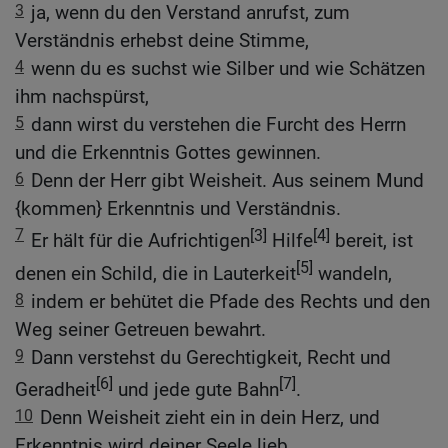
3
ja, wenn du den Verstand anrufst, zum
Verständnis erhebst deine Stimme,
4
wenn du es suchst wie Silber und wie Schätzen
ihm nachspürst,
5
dann wirst du verstehen die Furcht des Herrn
und die Erkenntnis Gottes gewinnen.
6
Denn der Herr gibt Weisheit. Aus seinem Mund
{kommen} Erkenntnis und Verständnis.
7
[3]
[4]
Er hält für die Aufrichtigen
Hilfe
bereit, ist
[5]
denen ein Schild, die in Lauterkeit
wandeln,
8
indem er behütet die Pfade des Rechts und den
Weg seiner Getreuen bewahrt.
9
Dann verstehst du Gerechtigkeit, Recht und
[6]
[7]
Geradheit
und jede gute Bahn
.
10
Denn Weisheit zieht ein in dein Herz, und
Erkenntnis wird deiner Seele lieb.