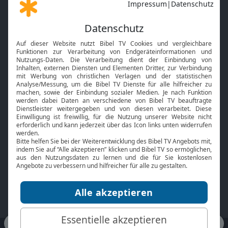
Gott und Bibel erklärt
Newsletter
Feiertage
Mobile App
Interviews
Kids App
Neuigkeiten
Smart TV
HbbTV
Bibelthek Online-Bibel
Nächster Gottesdienst
Bibel TV
Service
Über uns
Kontakt
Jobs
TV-Empfang
Presse
FAQ
Mediadaten