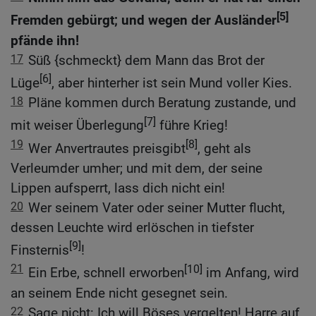
[5]
Fremden gebürgt; und wegen der Ausländer
pfände ihn!
17
Süß {schmeckt} dem Mann das Brot der
[6]
Lüge
, aber hinterher ist sein Mund voller Kies.
18
Pläne kommen durch Beratung zustande, und
[7]
mit weiser Überlegung
führe Krieg!
19
[8]
Wer Anvertrautes preisgibt
, geht als
Verleumder umher; und mit dem, der seine
Lippen aufsperrt, lass dich nicht ein!
20
Wer seinem Vater oder seiner Mutter flucht,
dessen Leuchte wird erlöschen in tiefster
[9]
Finsternis
!
21
[10]
Ein Erbe, schnell erworben
im Anfang, wird
an seinem Ende nicht gesegnet sein.
22
Sage nicht: Ich will Böses vergelten! Harre auf