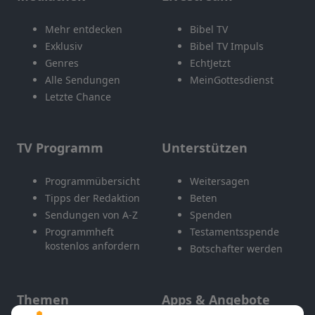
Mehr entdecken
Bibel TV
Exklusiv
Bibel TV Impuls
Genres
EchtJetzt
Alle Sendungen
MeinGottesdienst
Letzte Chance
TV Programm
Unterstützen
Programmübersicht
Weitersagen
Tipps der Redaktion
Beten
Sendungen von A-Z
Spenden
Programmheft
Testamentsspende
kostenlos anfordern
Botschafter werden
Themen
Apps & Angebote