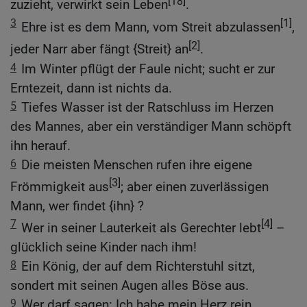
[18]
zuzieht, verwirkt sein Leben
.
3
[1]
Ehre ist es dem Mann, vom Streit abzulassen
,
[2]
jeder Narr aber fängt {Streit} an
.
4
Im Winter pflügt der Faule nicht; sucht er zur
Erntezeit, dann ist nichts da.
5
Tiefes Wasser ist der Ratschluss im Herzen
des Mannes, aber ein verständiger Mann schöpft
ihn herauf.
6
Die meisten Menschen rufen ihre eigene
[3]
Frömmigkeit aus
; aber einen zuverlässigen
Mann, wer findet {ihn} ?
7
[4]
Wer in seiner Lauterkeit als Gerechter lebt
–
glücklich seine Kinder nach ihm!
8
Ein König, der auf dem Richterstuhl sitzt,
sondert mit seinen Augen alles Böse aus.
9
Wer darf sagen: Ich habe mein Herz rein