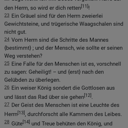
[11]
den Herrn, so wird er dich retten
!
23
Ein Gräuel sind für den Herrn zweierlei
Gewichtsteine, und trügerische Waagschalen sind
nicht gut.
24
Vom Herrn sind die Schritte des Mannes
{bestimmt} ; und der Mensch, wie sollte er seinen
Weg verstehen?
25
Eine Falle für den Menschen ist es, vorschnell
zu sagen: Geheiligt! – und {erst} nach den
Gelübden zu überlegen.
26
Ein weiser König sondert die Gottlosen aus
[12]
und lässt das Rad über sie gehen
.
27
Der Geist des Menschen ist eine Leuchte des
[13]
Herrn
, durchforscht alle Kammern des Leibes.
28
[14]
Güte
und Treue behüten den König, und