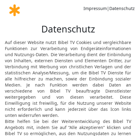
20
Wer seinem Vater oder
wird erlöschen in tiefster
21
Ein Erbe, schnell erw
Ende nicht gesegnet sein
22
Sage nicht: Ich will B
[11]
wird er dich retten
!
23
Ein Gräuel sind für de
trügerische Waagschalen 
24
Vom Herrn sind die S
der Mensch, wie sollte e
25
Eine Falle für den Me
Geheiligt! – und {erst} 
26
Ein weiser König sond
[12]
Rad über sie gehen
.
27
Der Geist des Mensche