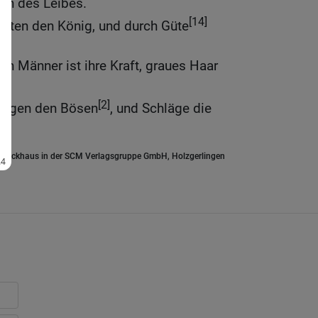
rn des Leibes.
[14]
üten den König, und durch Güte
n Männer ist ihre Kraft, graues Haar
.
[2]
nigen den Bösen
, und Schläge die
.Brockhaus in der SCM Verlagsgruppe GmbH, Holzgerlingen