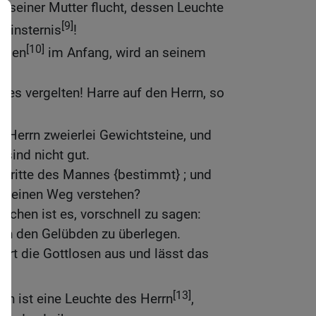
 seiner Mutter flucht, dessen Leuchte
[9]
 Finsternis
!
[10]
orben
im Anfang, wird an seinem
.
öses vergelten! Harre auf den Herrn, so
n Herrn zweierlei Gewichtsteine, und
sind nicht gut.
chritte des Mannes {bestimmt} ; und
r seinen Weg verstehen?
nschen ist es, vorschnell zu sagen:
nach den Gelübden zu überlegen.
ert die Gottlosen aus und lässt das
[13]
n ist eine Leuchte des Herrn
,