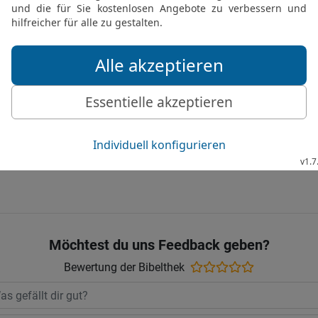
durchforscht alle Kamme
28
[14]
Güte
und Treue beh
stützt er seinen Thron.
29
Der Schmuck der junge
aber die Zierde der Alten
30
[1]
Blutige Striemen
rei
Kammern des Leibes.
Elberfelder Bibel 2006, © 2006 SCM R
Möchtest du uns Feedback geben?
Bewertung der Bibelthek