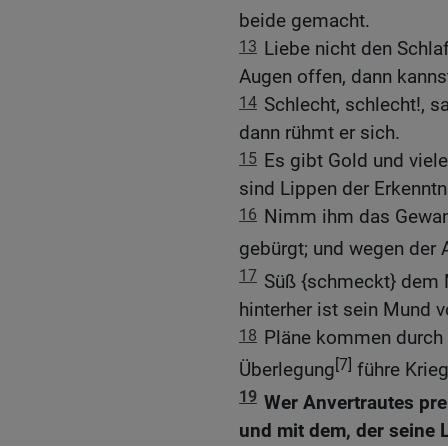
beide gemacht.
13
Liebe nicht den Schlaf
Augen offen, dann kannst
14
Schlecht, schlecht!, 
dann rühmt er sich.
15
Es gibt Gold und viel
sind Lippen der Erkenntn
16
Nimm ihm das Gewand,
gebürgt; und wegen der 
17
Süß {schmeckt} dem 
hinterher ist sein Mund v
18
Pläne kommen durch B
[7]
Überlegung
führe Krieg
19
Wer Anvertrautes pre
und mit dem, der seine L