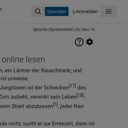
l
Spenden
Anmelden
Menü
Sprüche (Sprichwörter) 20, Vers 19
 online lesen
in, ein Lärmer der Rauschtrank; und
 ist unweise.
[17]
 Junglöwen ist der Schrecken
des
[18]
orn zuzieht, verwirkt sein Leben
.
[1]
 vom Streit abzulassen
, jeder Narr
le nicht; sucht er zur Erntezeit, dann ist