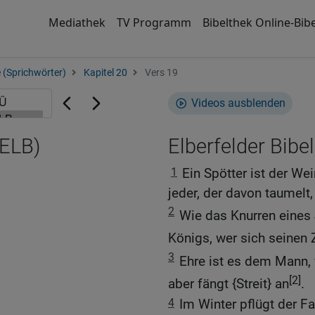
Mediathek
TV Programm
Bibelthek Online-Bibe
 (Sprichwörter)
Kapitel 20
Vers 19
Videos ausblenden
(ELB)
Elberfelder Bibel
1
Ein Spötter ist der We
jeder, der davon taumelt,
2
Wie das Knurren eines
Königs, wer sich seinen Z
3
Ehre ist es dem Mann,
[2]
aber fängt {Streit} an
.
4
Im Winter pflügt der Fau