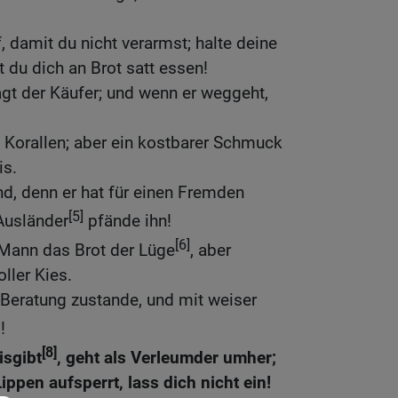
, damit du nicht verarmst; halte deine
 du dich an Brot satt essen!
sagt der Käufer; und wenn er weggeht,
e Korallen; aber ein kostbarer Schmuck
is.
 denn er hat für einen Fremden
[5]
Ausländer
pfände ihn!
[6]
Mann das Brot der Lüge
, aber
oller Kies.
eratung zustande, und mit weiser
!
[8]
isgibt
, geht als Verleumder umher;
ippen aufsperrt, lass dich nicht ein!