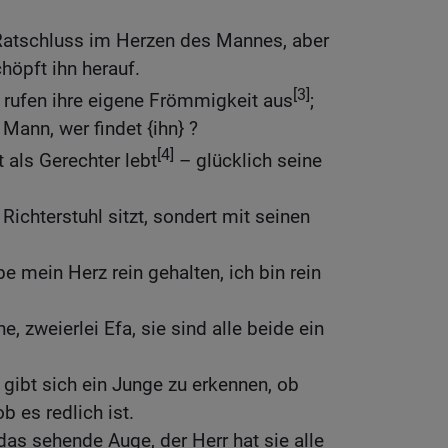
 Ratschluss im Herzen des Mannes, aber
höpft ihn herauf.
[3]
rufen ihre eigene Frömmigkeit aus
;
Mann, wer findet {ihn} ?
[4]
t als Gerechter lebt
– glücklich seine
Richterstuhl sitzt, sondert mit seinen
e mein Herz rein gehalten, ich bin rein
e, zweierlei Efa, sie sind alle beide ein
 gibt sich ein Junge zu erkennen, ob
b es redlich ist.
as sehende Auge, der Herr hat sie alle