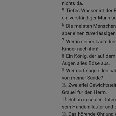
nichts da.
5
Tiefes Wasser ist der
ein verständiger Mann sc
6
Die meisten Menschen 
aber einen zuverlässigen 
7
Wer in seiner Lauterkei
Kinder nach ihm!
8
Ein König, der auf dem 
Augen alles Böse aus.
9
Wer darf sagen: Ich hab
von meiner Sünde?
10
Zweierlei Gewichtstein
Gräuel für den Herrn.
11
Schon in seinen Taten
sein Handeln lauter und o
12
Das hörende Ohr und d