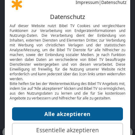
Gott und Bibel erklärt
Newsletter
Feiertage
Mobile App
Interviews
Kids App
Neuigkeiten
Smart TV
HbbTV
Bibelthek Online-Bibel
Nächster Gottesdienst
Bibel TV
Service
Über uns
Kontakt
Jobs
TV-Empfang
Presse
FAQ
Mediadaten