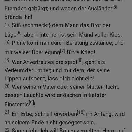
[5]
Fremden gebürgt; und wegen der Ausländer
pfände ihn!
17
Süß {schmeckt} dem Mann das Brot der
[6]
Lüge
, aber hinterher ist sein Mund voller Kies.
18
Pläne kommen durch Beratung zustande, und
[7]
mit weiser Überlegung
führe Krieg!
19
[8]
Wer Anvertrautes preisgibt
, geht als
Verleumder umher; und mit dem, der seine
Lippen aufsperrt, lass dich nicht ein!
20
Wer seinem Vater oder seiner Mutter flucht,
dessen Leuchte wird erlöschen in tiefster
[9]
Finsternis
!
21
[10]
Ein Erbe, schnell erworben
im Anfang, wird
an seinem Ende nicht gesegnet sein.
22
Sage nicht: Ich will Böses vergelten! Harre auf