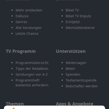
Mehr entdecken
Bibel TV
Exklusiv
Bibel TV Impuls
Genres
EchtJetzt
Alle Sendungen
MeinGottesdienst
Letzte Chance
TV Programm
Unterstützen
Programmübersicht
Weitersagen
Tipps der Redaktion
Beten
Sendungen von A-Z
Spenden
Programmheft
Testamentsspende
kostenlos anfordern
Botschafter werden
Themen
Apps & Angebote