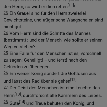
[11]
den Herrn, so wird er dich retten
!
23
Ein Gräuel sind für den Herrn zweierlei
Gewichtsteine, und trügerische Waagschalen sind
nicht gut.
24
Vom Herrn sind die Schritte des Mannes
{bestimmt} ; und der Mensch, wie sollte er seinen
Weg verstehen?
25
Eine Falle für den Menschen ist es, vorschnell
zu sagen: Geheiligt! – und {erst} nach den
Gelübden zu überlegen.
26
Ein weiser König sondert die Gottlosen aus
[12]
und lässt das Rad über sie gehen
.
27
Der Geist des Menschen ist eine Leuchte des
[13]
Herrn
, durchforscht alle Kammern des Leibes.
28
[14]
Güte
und Treue behüten den König, und