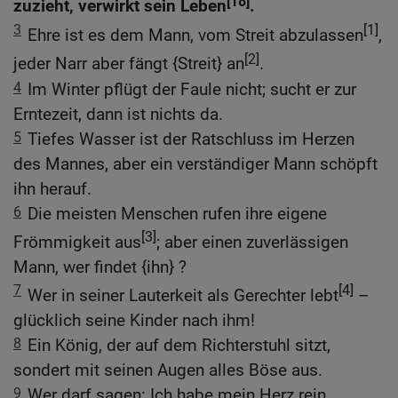
[18]
zuzieht, verwirkt sein Leben
.
3
[1]
Ehre ist es dem Mann, vom Streit abzulassen
,
[2]
jeder Narr aber fängt {Streit} an
.
4
Im Winter pflügt der Faule nicht; sucht er zur
Erntezeit, dann ist nichts da.
5
Tiefes Wasser ist der Ratschluss im Herzen
des Mannes, aber ein verständiger Mann schöpft
ihn herauf.
6
Die meisten Menschen rufen ihre eigene
[3]
Frömmigkeit aus
; aber einen zuverlässigen
Mann, wer findet {ihn} ?
7
[4]
Wer in seiner Lauterkeit als Gerechter lebt
–
glücklich seine Kinder nach ihm!
8
Ein König, der auf dem Richterstuhl sitzt,
sondert mit seinen Augen alles Böse aus.
9
Wer darf sagen: Ich habe mein Herz rein