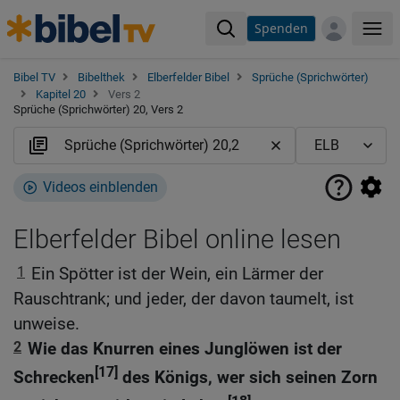
Spenden
Me
Bibel TV
Bibelthek
Elberfelder Bibel
Sprüche (Sprichwörter)
Kapitel 20
Vers 2
Sprüche (Sprichwörter) 20, Vers 2
Videos einblenden
Elberfelder Bibel online lesen
1
Ein Spötter ist der Wein, ein Lärmer der
Rauschtrank; und jeder, der davon taumelt, ist
unweise.
2
Wie das Knurren eines Junglöwen ist der
[17]
Schrecken
des Königs, wer sich seinen Zorn