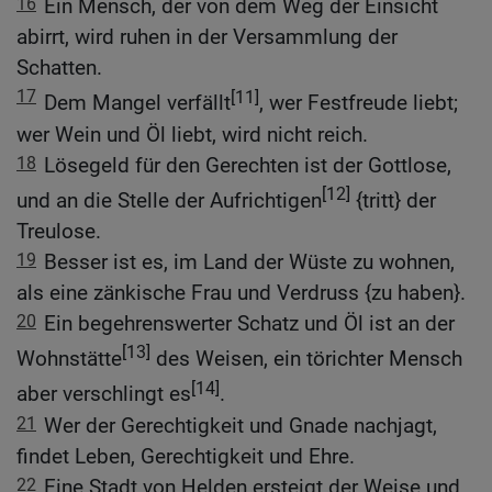
16
Ein Mensch, der von dem Weg der Einsicht
abirrt, wird ruhen in der Versammlung der
Schatten.
17
[11]
Dem Mangel verfällt
, wer Festfreude liebt;
wer Wein und Öl liebt, wird nicht reich.
18
Lösegeld für den Gerechten ist der Gottlose,
[12]
und an die Stelle der Aufrichtigen
{tritt} der
Treulose.
19
Besser ist es, im Land der Wüste zu wohnen,
als eine zänkische Frau und Verdruss {zu haben}.
20
Ein begehrenswerter Schatz und Öl ist an der
[13]
Wohnstätte
des Weisen, ein törichter Mensch
[14]
aber verschlingt es
.
21
Wer der Gerechtigkeit und Gnade nachjagt,
findet Leben, Gerechtigkeit und Ehre.
22
Eine Stadt von Helden ersteigt der Weise und