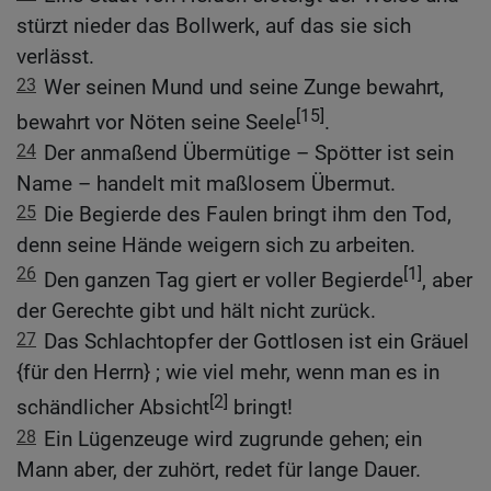
stürzt nieder das Bollwerk, auf das sie sich
verlässt.
23
Wer seinen Mund und seine Zunge bewahrt,
[15]
bewahrt vor Nöten seine Seele
.
24
Der anmaßend Übermütige – Spötter ist sein
Name – handelt mit maßlosem Übermut.
25
Die Begierde des Faulen bringt ihm den Tod,
denn seine Hände weigern sich zu arbeiten.
26
[1]
Den ganzen Tag giert er voller Begierde
, aber
der Gerechte gibt und hält nicht zurück.
27
Das Schlachtopfer der Gottlosen ist ein Gräuel
{für den Herrn} ; wie viel mehr, wenn man es in
[2]
schändlicher Absicht
bringt!
28
Ein Lügenzeuge wird zugrunde gehen; ein
Mann aber, der zuhört, redet für lange Dauer.