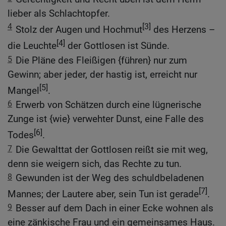
lieber als Schlachtopfer.
4
[3]
Stolz der Augen und Hochmut
des Herzens –
[4]
die Leuchte
der Gottlosen ist Sünde.
5
Die Pläne des Fleißigen {führen} nur zum
Gewinn; aber jeder, der hastig ist, erreicht nur
[5]
Mangel
.
6
Erwerb von Schätzen durch eine lügnerische
Zunge ist {wie} verwehter Dunst, eine Falle des
[6]
Todes
.
7
Die Gewalttat der Gottlosen reißt sie mit weg,
denn sie weigern sich, das Rechte zu tun.
8
Gewunden ist der Weg des schuldbeladenen
[7]
Mannes; der Lautere aber, sein Tun ist gerade
.
9
Besser auf dem Dach in einer Ecke wohnen als
eine zänkische Frau und ein gemeinsames Haus.