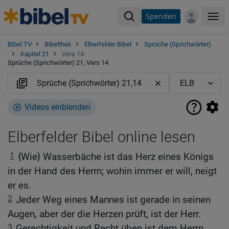
Spenden
Me
Bibel TV
Bibelthek
Elberfelder Bibel
Sprüche (Sprichwörter)
Kapitel 21
Vers 14
Sprüche (Sprichwörter) 21, Vers 14
Videos einblenden
Elberfelder Bibel online lesen
1
{Wie} Wasserbäche ist das Herz eines Königs
in der Hand des Herrn; wohin immer er will, neigt
er es.
2
Jeder Weg eines Mannes ist gerade in seinen
Augen, aber der die Herzen prüft, ist der Herr.
3
Gerechtigkeit und Recht üben ist dem Herrn