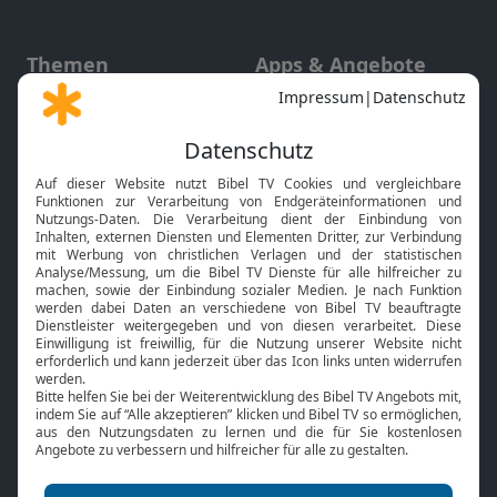
Themen
Apps & Angebote
Gott und Bibel erklärt
Newsletter
Feiertage
Mobile App
Interviews
Kids App
Neuigkeiten
Smart TV
HbbTV
Bibelthek Online-Bibel
Nächster Gottesdienst
Bibel TV
Service
Über uns
Kontakt
Jobs
TV-Empfang
Presse
FAQ
Mediadaten