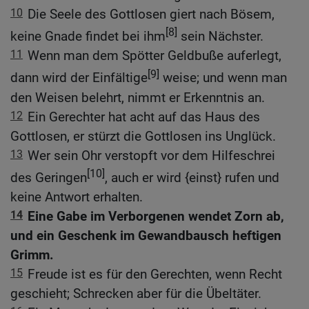
10
Die Seele des Gottlosen giert nach Bösem,
[8]
keine Gnade findet bei ihm
sein Nächster.
11
Wenn man dem Spötter Geldbuße auferlegt,
[9]
dann wird der Einfältige
weise; und wenn man
den Weisen belehrt, nimmt er Erkenntnis an.
12
Ein Gerechter hat acht auf das Haus des
Gottlosen, er stürzt die Gottlosen ins Unglück.
13
Wer sein Ohr verstopft vor dem Hilfeschrei
[10]
des Geringen
, auch er wird {einst} rufen und
keine Antwort erhalten.
14
Eine Gabe im Verborgenen wendet Zorn ab,
und ein Geschenk im Gewandbausch heftigen
Grimm.
15
Freude ist es für den Gerechten, wenn Recht
geschieht; Schrecken aber für die Übeltäter.