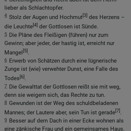
lieber als Schlachtopfer.
4
[3]
Stolz der Augen und Hochmut
des Herzens –
[4]
die Leuchte
der Gottlosen ist Sünde.
5
Die Pläne des Fleißigen {führen} nur zum
Gewinn; aber jeder, der hastig ist, erreicht nur
[5]
Mangel
.
6
Erwerb von Schätzen durch eine lügnerische
Zunge ist {wie} verwehter Dunst, eine Falle des
[6]
Todes
.
7
Die Gewalttat der Gottlosen reißt sie mit weg,
denn sie weigern sich, das Rechte zu tun.
8
Gewunden ist der Weg des schuldbeladenen
[7]
Mannes; der Lautere aber, sein Tun ist gerade
.
9
Besser auf dem Dach in einer Ecke wohnen als
eine zänkische Frau und ein gemeinsames Haus.