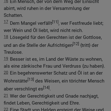
16
Ein Mensch, der von dem Weg der Einsicht
abirrt, wird ruhen in der Versammlung der
Schatten.
17
[11]
Dem Mangel verfällt
, wer Festfreude liebt;
wer Wein und Öl liebt, wird nicht reich.
18
Lösegeld für den Gerechten ist der Gottlose,
[12]
und an die Stelle der Aufrichtigen
{tritt} der
Treulose.
19
Besser ist es, im Land der Wüste zu wohnen,
als eine zänkische Frau und Verdruss {zu haben}.
20
Ein begehrenswerter Schatz und Öl ist an der
[13]
Wohnstätte
des Weisen, ein törichter Mensch
[14]
aber verschlingt es
.
21
Wer der Gerechtigkeit und Gnade nachjagt,
findet Leben, Gerechtigkeit und Ehre.
22
Eine Stadt von Helden ersteigt der Weise und