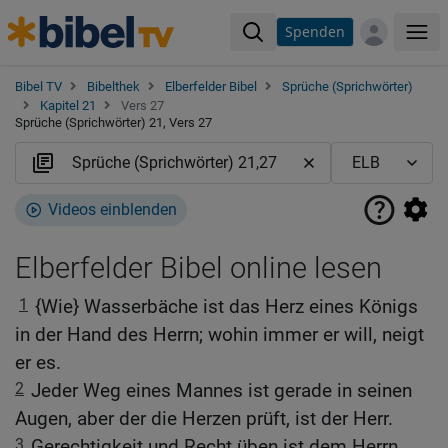
Spenden
Me
Bibel TV
Bibelthek
Elberfelder Bibel
Sprüche (Sprichwörter)
Kapitel 21
Vers 27
Sprüche (Sprichwörter) 21, Vers 27
Videos einblenden
Elberfelder Bibel online lesen
1
{Wie} Wasserbäche ist das Herz eines Königs
in der Hand des Herrn; wohin immer er will, neigt
er es.
2
Jeder Weg eines Mannes ist gerade in seinen
Augen, aber der die Herzen prüft, ist der Herr.
3
Gerechtigkeit und Recht üben ist dem Herrn