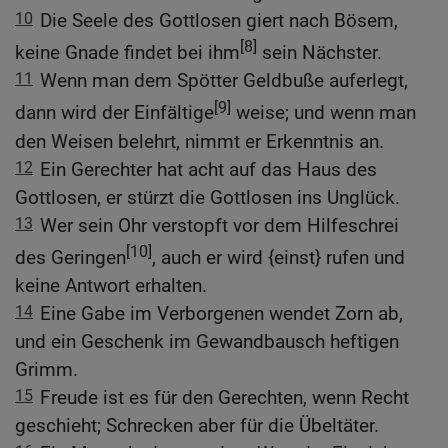
10
Die Seele des Gottlosen giert nach Bösem,
[8]
keine Gnade findet bei ihm
sein Nächster.
11
Wenn man dem Spötter Geldbuße auferlegt,
[9]
dann wird der Einfältige
weise; und wenn man
den Weisen belehrt, nimmt er Erkenntnis an.
12
Ein Gerechter hat acht auf das Haus des
Gottlosen, er stürzt die Gottlosen ins Unglück.
13
Wer sein Ohr verstopft vor dem Hilfeschrei
[10]
des Geringen
, auch er wird {einst} rufen und
keine Antwort erhalten.
14
Eine Gabe im Verborgenen wendet Zorn ab,
und ein Geschenk im Gewandbausch heftigen
Grimm.
15
Freude ist es für den Gerechten, wenn Recht
geschieht; Schrecken aber für die Übeltäter.