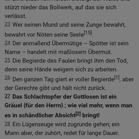
stürzt nieder das Bollwerk, auf das sie sich
verlässt.
23
Wer seinen Mund und seine Zunge bewahrt,
[15]
bewahrt vor Nöten seine Seele
.
24
Der anmaßend Übermütige – Spötter ist sein
Name – handelt mit maßlosem Übermut.
25
Die Begierde des Faulen bringt ihm den Tod,
denn seine Hände weigern sich zu arbeiten.
26
[1]
Den ganzen Tag giert er voller Begierde
, aber
der Gerechte gibt und hält nicht zurück.
27
Das Schlachtopfer der Gottlosen ist ein
Gräuel {für den Herrn} ; wie viel mehr, wenn man
[2]
es in schändlicher Absicht
bringt!
28
Ein Lügenzeuge wird zugrunde gehen; ein
Mann aber, der zuhört, redet für lange Dauer.