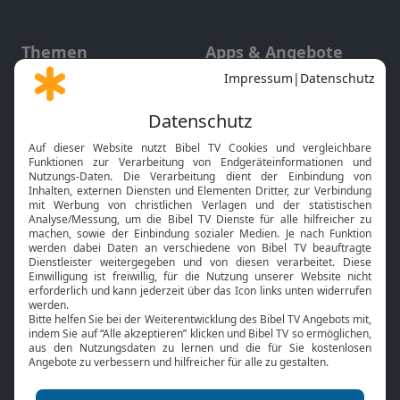
Themen
Apps & Angebote
Gott und Bibel erklärt
Newsletter
Feiertage
Mobile App
Interviews
Kids App
Neuigkeiten
Smart TV
HbbTV
Bibelthek Online-Bibel
Nächster Gottesdienst
Bibel TV
Service
Über uns
Kontakt
Jobs
TV-Empfang
Presse
FAQ
Mediadaten