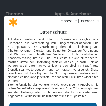
Themen
Apps & Angebote
Gott und Bibel erklärt
Newsletter
Feiertage
Mobile App
Interviews
Kids App
Neuigkeiten
Smart TV
HbbTV
Bibelthek Online-Bibel
Nächster Gottesdienst
Bibel TV
Service
Über uns
Kontakt
Jobs
TV-Empfang
Presse
FAQ
Mediadaten