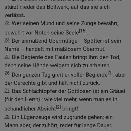
stürzt nieder das Bollwerk, auf das sie sich
verlässt.
23
Wer seinen Mund und seine Zunge bewahrt,
[15]
bewahrt vor Nöten seine Seele
.
24
Der anmaßend Übermütige – Spötter ist sein
Name – handelt mit maßlosem Übermut.
25
Die Begierde des Faulen bringt ihm den Tod,
denn seine Hände weigern sich zu arbeiten.
26
[1]
Den ganzen Tag giert er voller Begierde
, aber
der Gerechte gibt und hält nicht zurück.
27
Das Schlachtopfer der Gottlosen ist ein Gräuel
{für den Herrn} ; wie viel mehr, wenn man es in
[2]
schändlicher Absicht
bringt!
28
Ein Lügenzeuge wird zugrunde gehen; ein
Mann aber, der zuhört, redet für lange Dauer.