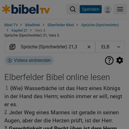
Spenden
Me
Bibel TV
Bibelthek
Elberfelder Bibel
Sprüche (Sprichwörter)
Kapitel 21
Vers 3
Sprüche (Sprichwörter) 21, Vers 3
Videos einblenden
Elberfelder Bibel online lesen
1
{Wie} Wasserbäche ist das Herz eines Königs
in der Hand des Herrn; wohin immer er will, neigt
er es.
2
Jeder Weg eines Mannes ist gerade in seinen
Augen, aber der die Herzen prüft, ist der Herr.
3
Gerechtigkeit und Recht üben ist dem Herrn