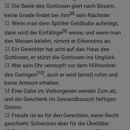
10
Die Seele des Gottlosen giert nach Bösem,
[8]
keine Gnade findet bei ihm
sein Nächster.
11
Wenn man dem Spötter Geldbuße auferlegt,
[9]
dann wird der Einfältige
weise; und wenn man
den Weisen belehrt, nimmt er Erkenntnis an.
12
Ein Gerechter hat acht auf das Haus des
Gottlosen, er stürzt die Gottlosen ins Unglück.
13
Wer sein Ohr verstopft vor dem Hilfeschrei
[10]
des Geringen
, auch er wird {einst} rufen und
keine Antwort erhalten.
14
Eine Gabe im Verborgenen wendet Zorn ab,
und ein Geschenk im Gewandbausch heftigen
Grimm.
15
Freude ist es für den Gerechten, wenn Recht
geschieht; Schrecken aber für die Übeltäter.