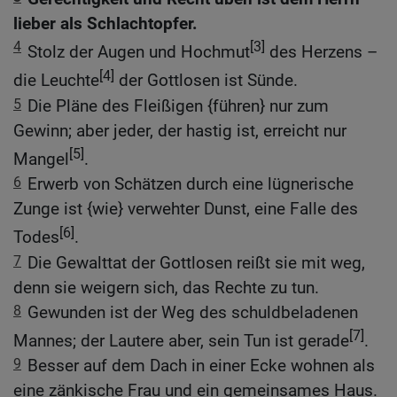
lieber als Schlachtopfer.
4
[3]
Stolz der Augen und Hochmut
des Herzens –
[4]
die Leuchte
der Gottlosen ist Sünde.
5
Die Pläne des Fleißigen {führen} nur zum
Gewinn; aber jeder, der hastig ist, erreicht nur
[5]
Mangel
.
6
Erwerb von Schätzen durch eine lügnerische
Zunge ist {wie} verwehter Dunst, eine Falle des
[6]
Todes
.
7
Die Gewalttat der Gottlosen reißt sie mit weg,
denn sie weigern sich, das Rechte zu tun.
8
Gewunden ist der Weg des schuldbeladenen
[7]
Mannes; der Lautere aber, sein Tun ist gerade
.
9
Besser auf dem Dach in einer Ecke wohnen als
eine zänkische Frau und ein gemeinsames Haus.