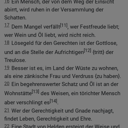
16
Ein Mensch, der von dem Weg der Einsicht
abirrt, wird ruhen in der Versammlung der
Schatten.
17
[11]
Dem Mangel verfällt
, wer Festfreude liebt;
wer Wein und Öl liebt, wird nicht reich.
18
Lösegeld für den Gerechten ist der Gottlose,
[12]
und an die Stelle der Aufrichtigen
{tritt} der
Treulose.
19
Besser ist es, im Land der Wüste zu wohnen,
als eine zänkische Frau und Verdruss {zu haben}.
20
Ein begehrenswerter Schatz und Öl ist an der
[13]
Wohnstätte
des Weisen, ein törichter Mensch
[14]
aber verschlingt es
.
21
Wer der Gerechtigkeit und Gnade nachjagt,
findet Leben, Gerechtigkeit und Ehre.
22
Eine Stadt von Helden ersteigt der Weise und