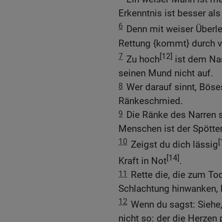
Erkenntnis ist besser als 
6
Denn mit weiser Überl
Rettung {kommt} durch v
7
[12]
Zu hoch
ist dem Nar
seinen Mund nicht auf.
8
Wer darauf sinnt, Böse
Ränkeschmied.
9
Die Ränke des Narren s
Menschen ist der Spötter
10
[
Zeigst du dich lässig
[14]
Kraft in Not
.
11
Rette die, die zum To
Schlachtung hinwanken, h
12
Wenn du sagst: Siehe,
nicht so: der die Herzen 