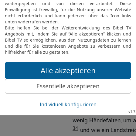
Feld! Danach magst du 
28
Werde nicht ohne Gru
Willst du etwa täuschen 
29
Sage nicht: Wie er mir 
jedem vergelten nach se
30
Am Acker eines Faule
eines Menschen ohne Ve
31
Und siehe, er war gan
war mit Unkraut bedeckt,
eingerissen.
32
Und ich schaute es, i
es, nahm mir {daraus} di
33
Noch ein wenig Schla
wenig Händefalten, um a
34
und wie ein Landstrei