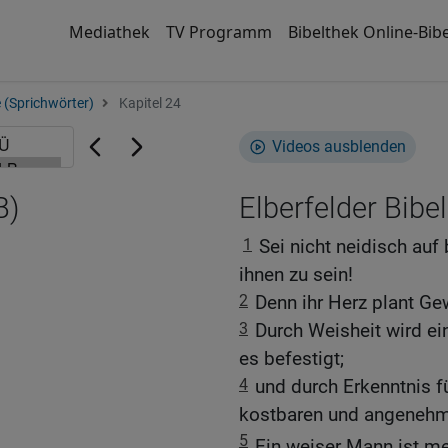
Mediathek
TV Programm
Bibelthek Online-Bibe
 (Sprichwörter)
Kapitel 24
Videos ausblenden
B)
Elberfelder Bibel
1
Sei nicht neidisch auf
ihnen zu sein!
2
Denn ihr Herz plant Gew
3
Durch Weisheit wird ei
es befestigt;
4
und durch Erkenntnis f
kostbaren und angenehm
5
Ein weiser Mann ist meh