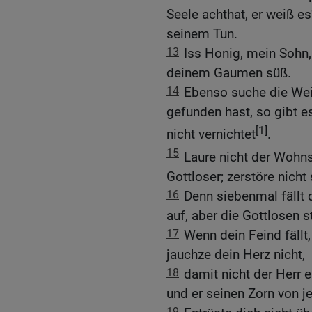
Seele achthat, er weiß e
seinem Tun.
13
Iss Honig, mein Sohn, 
deinem Gaumen süß.
14
Ebenso suche die Weis
gefunden hast, so gibt e
[1]
nicht vernichtet
.
15
Laure nicht der Wohns
Gottloser; zerstöre nicht
16
Denn siebenmal fällt 
auf, aber die Gottlosen 
17
Wenn dein Feind fällt,
jauchze dein Herz nicht,
18
damit nicht der Herr 
und er seinen Zorn von 
19