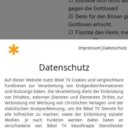
Entrüste dich nicht übe
gegen die Gottlosen!
20
Denn für den Bösen gi
Gottlosen erlischt.
21
Fürchte den Herrn, me
[3]
Aufrührern
lass dich ni
22
Denn plötzlich erhebt 
[5]
Untergang
unvermutet.
23
Auch diese sind von 
Gericht ist nicht gut.
24
Wer zu dem Schuldig
verfluchen Völker, den v
25
Denen aber, die {ihn}
sie kommt der Segen de
26
Die Lippen küsst, wer 
27
Besorge draußen deine