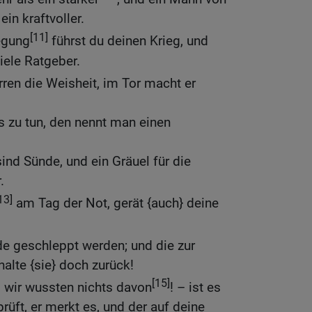
ein kraftvoller.
[11]
egung
führst du deinen Krieg, und
iele Ratgeber.
ren die Weisheit, im Tor macht er
s zu tun, den nennt man einen
ind Sünde, und ein Gräuel für die
.
13]
am Tag der Not, gerät {auch} deine
de geschleppt werden; und die zur
alte {sie} doch zurück!
[15]
 wir wussten nichts davon
! – ist es
prüft, er merkt es, und der auf deine