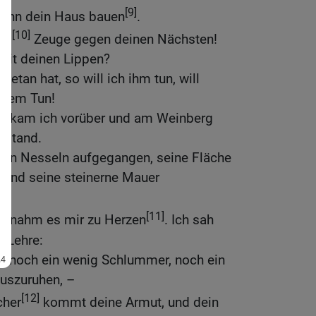
[9]
dann dein Haus bauen
.
[10]
nd
Zeuge gegen deinen Nächsten!
mit deinen Lippen?
getan hat, so will ich ihm tun, will
inem Tun!
n kam ich vorüber und am Weinberg
rstand.
z in Nesseln aufgegangen, seine Fläche
 und seine steinerne Mauer
[11]
ch nahm es mir zu Herzen
. Ich sah
e Lehre:
f, noch ein wenig Schlummer, noch ein
uszuruhen, –
[12]
cher
kommt deine Armut, und dein