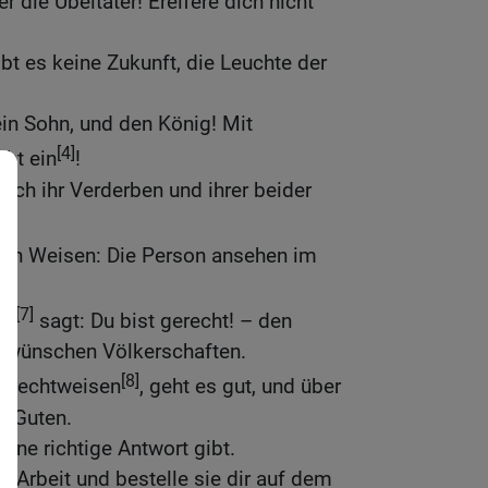
r die Übeltäter! Ereifere dich nicht
bt es keine Zukunft, die Leuchte der
in Sohn, und den König! Mit
[4]
cht ein
!
sich ihr Verderben und ihrer beider
[6]
den Weisen: Die Person ansehen im
[7]
en
sagt: Du bist gerecht! – den
erwünschen Völkerschaften.
[8]
 zurechtweisen
, geht es gut, und über
s Guten.
eine richtige Antwort gibt.
 Arbeit und bestelle sie dir auf dem