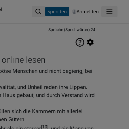
l
Spenden
Anmelden
Menü
Sprüche (Sprichwörter) 24
 online lesen
 böse Menschen und nicht begierig, bei
alttat, und Unheil reden ihre Lippen.
n Haus gebaut, und durch Verstand wird
üllen sich die Kammern mit allerlei
en Gütern.
[10]
r als ein starker
, und ein Mann von