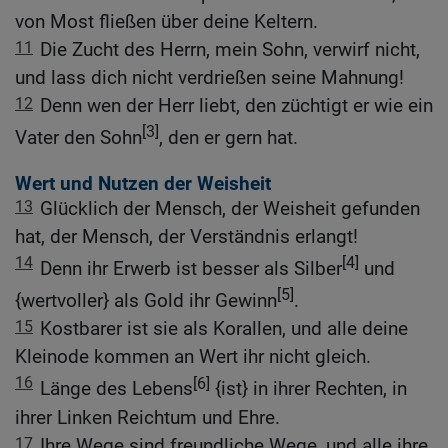
von Most fließen über deine Keltern.
11
Die Zucht des Herrn, mein Sohn, verwirf nicht,
und lass dich nicht verdrießen seine Mahnung!
12
Denn wen der Herr liebt, den züchtigt er wie ein
[3]
Vater den Sohn
, den er gern hat.
Wert und Nutzen der Weisheit
13
Glücklich der Mensch, der Weisheit gefunden
hat, der Mensch, der Verständnis erlangt!
14
[4]
Denn ihr Erwerb ist besser als Silber
und
[5]
{wertvoller} als Gold ihr Gewinn
.
15
Kostbarer ist sie als Korallen, und alle deine
Kleinode kommen an Wert ihr nicht gleich.
16
[6]
Länge des Lebens
{ist} in ihrer Rechten, in
ihrer Linken Reichtum und Ehre.
17
Ihre Wege sind freundliche Wege, und alle ihre