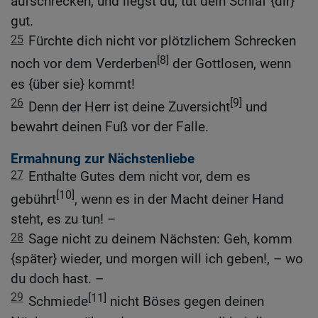
aufschrecken, und liegst du, tut dein Schlaf {dir}
gut.
25
Fürchte dich nicht vor plötzlichem Schrecken
[8]
noch vor dem Verderben
der Gottlosen, wenn
es {über sie} kommt!
26
[9]
Denn der Herr ist deine Zuversicht
und
bewahrt deinen Fuß vor der Falle.
Ermahnung zur Nächstenliebe
27
Enthalte Gutes dem nicht vor, dem es
[10]
gebührt
, wenn es in der Macht deiner Hand
steht, es zu tun! –
28
Sage nicht zu deinem Nächsten: Geh, komm
{später} wieder, und morgen will ich geben!, – wo
du doch hast. –
29
[11]
Schmiede
nicht Böses gegen deinen