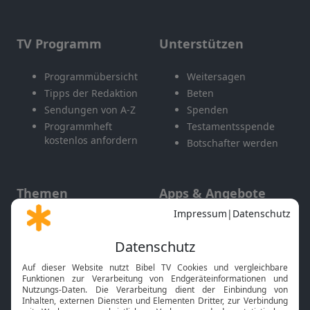
TV Programm
Unterstützen
Programmübersicht
Weitersagen
Tipps der Redaktion
Beten
Sendungen von A-Z
Spenden
Programmheft
Testamentsspende
kostenlos anfordern
Botschafter werden
Themen
Apps & Angebote
Gott und Bibel erklärt
Newsletter
Feiertage
Mobile App
Interviews
Kids App
Neuigkeiten
Smart TV
HbbTV
Bibelthek Online-Bibel