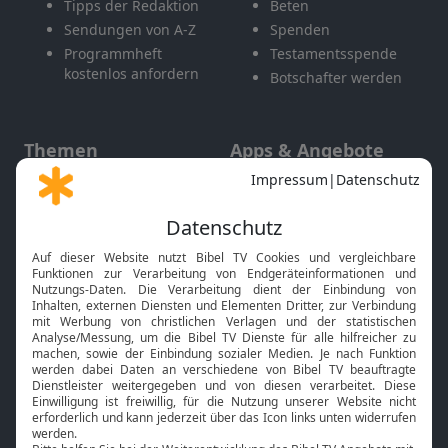
Tipps der Redaktion
Beten
Sendungen von A-Z
Spenden
Programmheft
Testamentsspende
kostenlos anfordern
Botschafter werden
Themen
Apps & Angebote
Gott und Bibel erklärt
Newsletter
Feiertage
Mobile App
Interviews
Kids App
Neuigkeiten
Smart TV
HbbTV
Bibelthek Online-Bibel
Nächster Gottesdienst
Bibel TV
Service