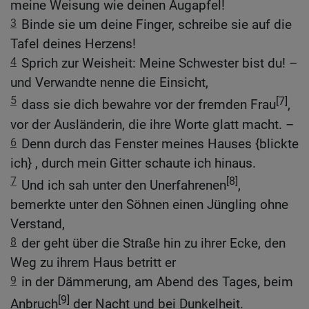
meine Weisung wie deinen Augapfel!
3
Binde sie um deine Finger, schreibe sie auf die
Tafel deines Herzens!
4
Sprich zur Weisheit: Meine Schwester bist du! –
und Verwandte nenne die Einsicht,
5
[7]
dass sie dich bewahre vor der fremden Frau
,
vor der Ausländerin, die ihre Worte glatt macht. –
6
Denn durch das Fenster meines Hauses {blickte
ich} , durch mein Gitter schaute ich hinaus.
7
[8]
Und ich sah unter den Unerfahrenen
,
bemerkte unter den Söhnen einen Jüngling ohne
Verstand,
8
der geht über die Straße hin zu ihrer Ecke, den
Weg zu ihrem Haus betritt er
9
in der Dämmerung, am Abend des Tages, beim
[9]
Anbruch
der Nacht und bei Dunkelheit.