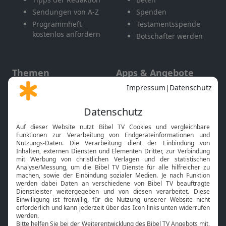
Sendungen von A-Z
Spenden
Programmheft
Testamentsspende
kostenlos anfordern
Botschafter werden
Themen
Apps & Angebote
Gott und Bibel erklärt
Newsletter
Feiertage
Mobile App
Interviews
Kids App
Neuigkeiten
Smart TV
HbbTV
Bibelthek Online-Bibel
Nächster Gottesdienst
Bibel TV
Service