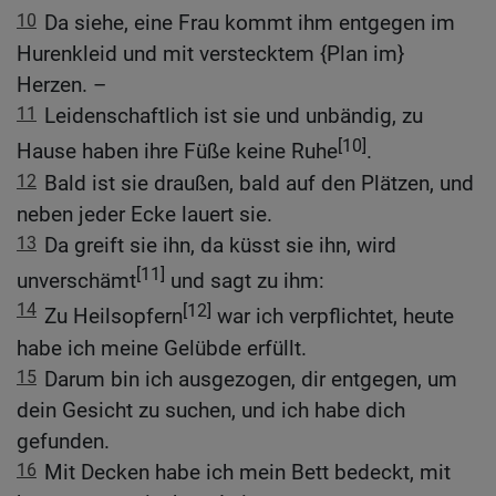
10
Da siehe, eine Frau kommt ihm entgegen im
Hurenkleid und mit verstecktem {Plan im}
Herzen. –
11
Leidenschaftlich ist sie und unbändig, zu
[10]
Hause haben ihre Füße keine Ruhe
.
12
Bald ist sie draußen, bald auf den Plätzen, und
neben jeder Ecke lauert sie.
13
Da greift sie ihn, da küsst sie ihn, wird
[11]
unverschämt
und sagt zu ihm:
14
[12]
Zu Heilsopfern
war ich verpflichtet, heute
habe ich meine Gelübde erfüllt.
15
Darum bin ich ausgezogen, dir entgegen, um
dein Gesicht zu suchen, und ich habe dich
gefunden.
16
Mit Decken habe ich mein Bett bedeckt, mit