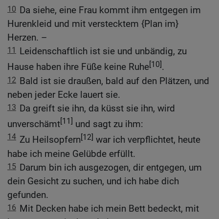
10
Da siehe, eine Frau kommt ihm entgegen im
Hurenkleid und mit verstecktem {Plan im}
Herzen. –
11
Leidenschaftlich ist sie und unbändig, zu
[10]
Hause haben ihre Füße keine Ruhe
.
12
Bald ist sie draußen, bald auf den Plätzen, und
neben jeder Ecke lauert sie.
13
Da greift sie ihn, da küsst sie ihn, wird
[11]
unverschämt
und sagt zu ihm:
14
[12]
Zu Heilsopfern
war ich verpflichtet, heute
habe ich meine Gelübde erfüllt.
15
Darum bin ich ausgezogen, dir entgegen, um
dein Gesicht zu suchen, und ich habe dich
gefunden.
16
Mit Decken habe ich mein Bett bedeckt, mit