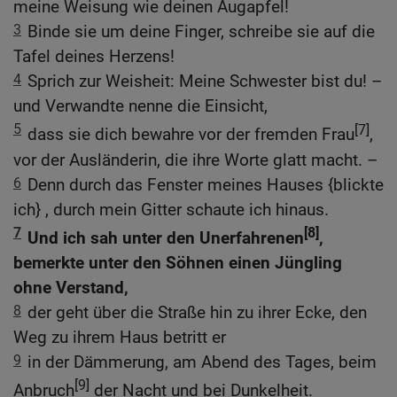
meine Weisung wie deinen Augapfel!
3
Binde sie um deine Finger, schreibe sie auf die
Tafel deines Herzens!
4
Sprich zur Weisheit: Meine Schwester bist du! –
und Verwandte nenne die Einsicht,
5
[7]
dass sie dich bewahre vor der fremden Frau
,
vor der Ausländerin, die ihre Worte glatt macht. –
6
Denn durch das Fenster meines Hauses {blickte
ich} , durch mein Gitter schaute ich hinaus.
7
[8]
Und ich sah unter den Unerfahrenen
,
bemerkte unter den Söhnen einen Jüngling
ohne Verstand,
8
der geht über die Straße hin zu ihrer Ecke, den
Weg zu ihrem Haus betritt er
9
in der Dämmerung, am Abend des Tages, beim
[9]
Anbruch
der Nacht und bei Dunkelheit.