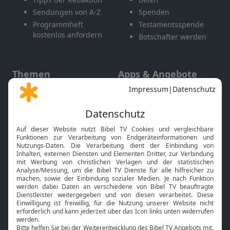
Sendungen von A-Z
Spenden
Programmheft
Testamentsspende
kostenlos anfordern
Botschafter werden
Themen
Apps & Angebote
Gott und Bibel erklärt
Newsletter
Feiertage
Mobile App
Interviews
Kids App
Neuigkeiten
Smart TV
HbbTV
Bibelthek Online-Bibel
Nächster Gottesdienst
Bibel TV
Service