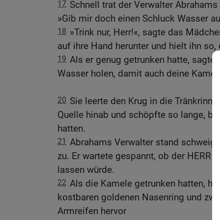
17
Schnell trat der Verwalter Abrahams 
»Gib mir doch einen Schluck Wasser a
18
»Trink nur, Herr!«, sagte das Mädche
auf ihre Hand herunter und hielt ihn so,
19
Als er genug getrunken hatte, sagte 
Wasser holen, damit auch deine Kamele
20
Sie leerte den Krug in die Tränkrinne
Quelle hinab und schöpfte so lange, bi
hatten.
21
Abrahams Verwalter stand schweigen
zu. Er wartete gespannt, ob der HERR s
lassen würde.
22
Als die Kamele getrunken hatten, hol
kostbaren goldenen Nasenring und zwe
Armreifen hervor