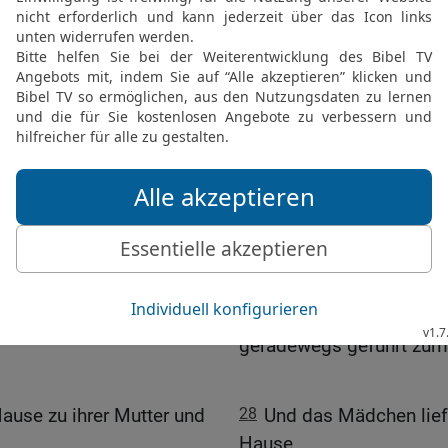
st du? Hat dein Vater in
23
und sprach: Wessen T
amit wir übernachten
Haben wir auch Raum in 
herbergen?
ortete sie; »es ist der
24
Sie sprach zu ihm: Ic
en hat.
der Milka, den sie dem 
 und Futter für die
25
Und sagte weiter zu ih
uns und Raum genug, um
ms vor dem HERRN nieder
26
Da neigte sich der M
s Herrn Abraham! Du hast
27
und sprach: Gelobt se
 hast mich geradewegs
Abraham, der seine Barm
t.«
Herrn nicht hat weichen
geradewegs geführt zum
ause zu ihrer Mutter und
28
Und das Mädchen lief 
Hause.