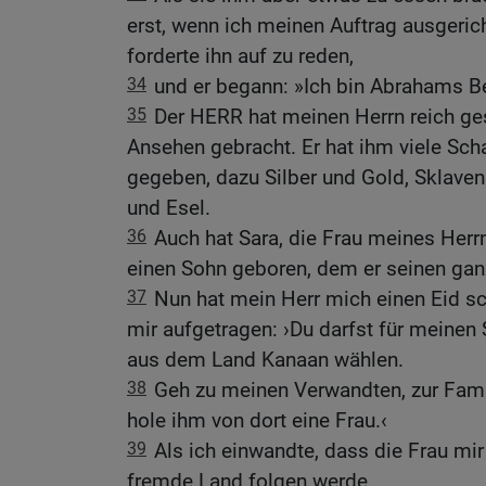
erst, wenn ich meinen Auftrag ausgeric
forderte ihn auf zu reden,
34
und er begann: »Ich bin Abrahams Be
35
Der HERR hat meinen Herrn reich g
Ansehen gebracht. Er hat ihm viele Sch
gegeben, dazu Silber und Gold, Sklave
und Esel.
36
Auch hat Sara, die Frau meines Herrn
einen Sohn geboren, dem er seinen gan
37
Nun hat mein Herr mich einen Eid s
mir aufgetragen: ›Du darfst für meinen
aus dem Land Kanaan wählen.
38
Geh zu meinen Verwandten, zur Fami
hole ihm von dort eine Frau.‹
39
Als ich einwandte, dass die Frau mir 
fremde Land folgen werde,