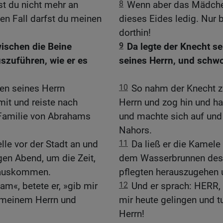
ist du nicht mehr an
8
Wenn aber das Mädchen 
en Fall darfst du meinen
dieses Eides ledig. Nur 
dorthin!
wischen die Beine
9
Da legte der Knecht s
szuführen, wie er es
seines Herrn, und schwo
en seines Herrn
10
So nahm der Knecht 
mit und reiste nach
Herrn und zog hin und hat
 Familie von Abrahams
und machte sich auf und
Nahors.
elle vor der Stadt an und
11
Da ließ er die Kamele 
gen Abend, um die Zeit,
dem Wasserbrunnen des 
rauskommen.
pflegten herauszugehen 
m«, betete er, »gib mir
12
Und er sprach: HERR,
 meinem Herrn und
mir heute gelingen und 
Herrn!