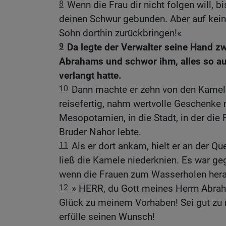
8
Wenn die Frau dir nicht folgen will, b
deinen Schwur gebunden. Aber auf kein
Sohn dorthin zurückbringen!«
9
Da legte der Verwalter seine Hand z
Abrahams und schwor ihm, alles so au
verlangt hatte.
10
Dann machte er zehn von den Kamel
reisefertig, nahm wertvolle Geschenke 
Mesopotamien, in die Stadt, in der die
Bruder Nahor lebte.
11
Als er dort ankam, hielt er an der Qu
ließ die Kamele niederknien. Es war ge
wenn die Frauen zum Wasserholen he
12
» HERR, du Gott meines Herrn Abraha
Glück zu meinem Vorhaben! Sei gut zu
erfülle seinen Wunsch!