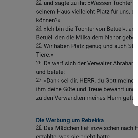
23
und sagte zu ihr: »Wessen Tochter bi
seinem Haus vielleicht Platz für uns, d
können?«
24
»Ich bin die Tochter von Betuël«, antw
Betuël, den die Milka dem Nahor gebor
25
Wir haben Platz genug und auch Stroh
Tiere.«
26
Da warf sich der Verwalter Abraha
und betete:
27
»Dank sei dir, HERR, du Gott meine
ihm deine Güte und Treue bewahrt und
zu den Verwandten meines Herrn geführ
Die Werbung um Rebekka
28
Das Mädchen lief inzwischen nach H
erzählte, was sie erlebt hatte.