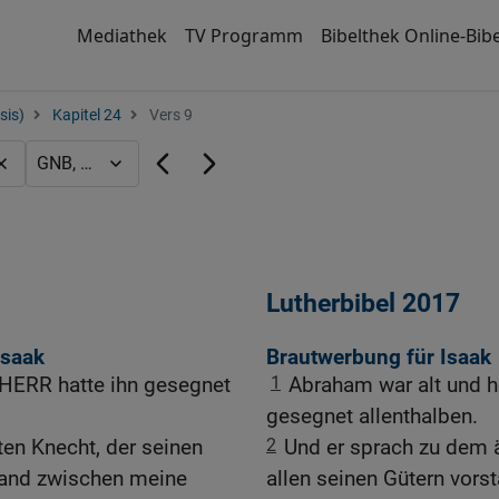
Mediathek
TV Programm
Bibelthek Online-Bibe
sis)
Kapitel 24
Vers 9
Lutherbibel 2017
Isaak
Brautwerbung für Isaak
 HERR hatte ihn gesegnet
1
Abraham war alt und h
gesegnet allenthalben.
ten Knecht, der seinen
2
Und er sprach zu dem 
Hand zwischen meine
allen seinen Gütern vors