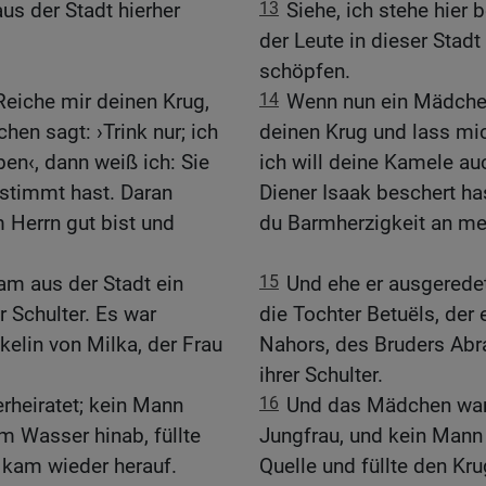
s der Stadt hierher
13
Siehe, ich stehe hier
der Leute in dieser Sta
schöpfen.
›Reiche mir deinen Krug,
14
Wenn nun ein Mädche
en sagt: ›Trink nur; ich
deinen Krug und lass mic
en‹, dann weiß ich: Sie
ich will deine Kamele au
bestimmt hast. Daran
Diener Isaak beschert ha
 Herrn gut bist und
du Barmherzigkeit an me
am aus der Stadt ein
15
Und ehe er ausgeredet
 Schulter. Es war
die Tochter Betuëls, der 
kelin von Milka, der Frau
Nahors, des Bruders Abra
ihrer Schulter.
rheiratet; kein Mann
16
Und das Mädchen war 
um Wasser hinab, füllte
Jungfrau, und kein Mann h
d kam wieder herauf.
Quelle und füllte den Kru