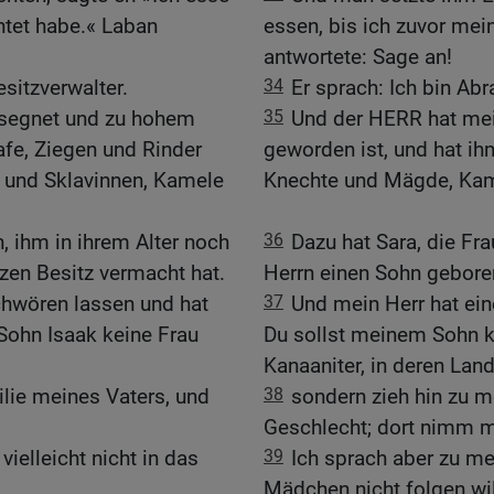
htet habe.« Laban
essen, bis ich zuvor me
antwortete: Sage an!
sitzverwalter.
34
Er sprach: Ich bin Ab
esegnet und zu hohem
35
Und der HERR hat mei
afe, Ziegen und Rinder
geworden ist, und hat ih
n und Sklavinnen, Kamele
Knechte und Mägde, Kam
, ihm in ihrem Alter noch
36
Dazu hat Sara, die Fr
zen Besitz vermacht hat.
Herrn einen Sohn geboren
chwören lassen und hat
37
Und mein Herr hat ei
 Sohn Isaak keine Frau
Du sollst meinem Sohn k
Kanaaniter, in deren Lan
lie meines Vaters, und
38
sondern zieh hin zu 
Geschlecht; dort nimm m
vielleicht nicht in das
39
Ich sprach aber zu m
Mädchen nicht folgen wil