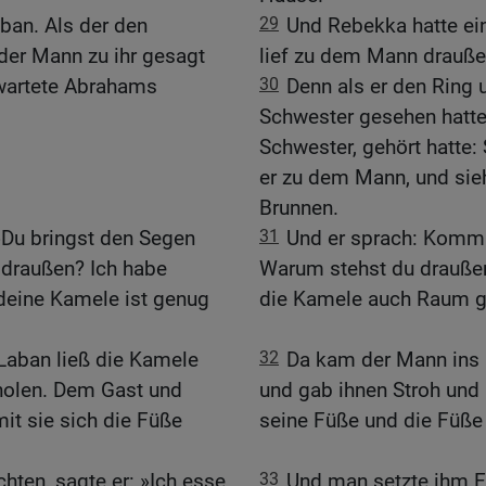
aban. Als der den
29
Und Rebekka hatte ein
der Mann zu ihr gesagt
lief zu dem Mann drauße
t wartete Abrahams
30
Denn als er den Ring 
Schwester gesehen hatte
Schwester, gehört hatte:
er zu dem Mann, und sie
Brunnen.
»Du bringst den Segen
31
Und er sprach: Komm
 draußen? Ich habe
Warum stehst du draußen
 deine Kamele ist genug
die Kamele auch Raum 
 Laban ließ die Kamele
32
Da kam der Mann ins
 holen. Dem Gast und
und gab ihnen Stroh und
it sie sich die Füße
seine Füße und die Füße 
hten, sagte er: »Ich esse
33
Und man setzte ihm Ess