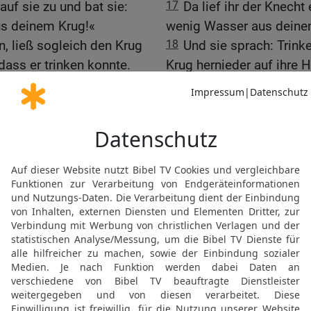
auf sie zu und bat sie:
17
Da lief ihr der Knech
us deinem Krug!«
wenig Wasser aus deinem
n, ließ sogleich den Krug
18
Und sie sprach: Trinke
 dass er trinken konnte.
Krug hernieder auf ihre 
sie: »Ich will noch mehr
19
Und als sie ihm zu tri
 trinken können!«
deinen Kamelen auch sch
haben.
, stieg rasch wieder zur
20
Und eilte und goss de
s alle Kamele genug
abermals zum Brunnen, u
seinen Kamelen.
d dabei und schaute ihr
21
Der Mann aber betracht
eine Reise gelingen
erkannt hätte, ob der H
hätte oder nicht.
te er für Rebekka einen
22
Als nun die Kamele al
i schwere goldene
goldenen Ring, einen ha
Armreifen für ihre Hände